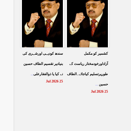
کے نظام سے نجات کے لئے
کرتے مہاجروں نے ظلم
جین زی کوآگے آنا ہوگا۔
کیایامہاجروں پر ظلم
...
الطا
...
کیاگیا
27 Jul 2026
26 Jul 2026
سندھ کودیہی اورشہری کی
کشمیر کو مکمل
بنیادپر تقسیم الطاف حسین
آزاداورخودمختار ریاست کے
...
نے کیا یا ذوالفقارعلی
طورپرتسلیم کیاجائے۔الطاف
25 Jul 2026
...
حسین
25 Jul 2026