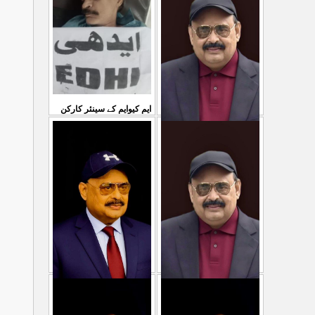
...
سمیع الدین رحمانی ک
31 Jul 2026
30 Jul 2026
ایم کیوایم کے سینئر کارکن
سمیع الدین رحمانی کی
معصوم کشمیریوں کے خون
شہادت پر متحدہ قومی
سے ہولی کھیلنابند کی جائے،
...
موو
...
الطاف حسین
29 Jul 2026
29 Jul 2026
پاکستان میں ظلم وجبر
مہاجرکسی سے نفرت نہیں