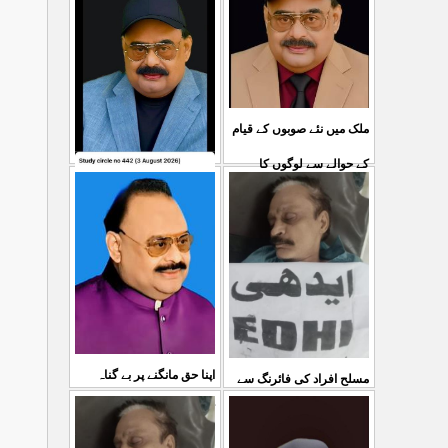
ملک میں نئے صوبوں کے قیام
کے حوالے سے لوگوں کا
کشمیرکا کونہ کونہ لہو
...
مطالبہ بالکل درست ہے۔ ا
لہو ہے لیکن حکومت کواس
03 Aug 2026
کی کوئی پرواہ نہیں ہے
...
04 Aug 2026
اپنا حق مانگنے پر بے گناہ
مسلح افراد کی فائرنگ سے
کشمیریوں کو گولیاں مارکر
ایم کیوایم کے سینئر کارکن
...
شہ رگ کوکاٹ دیا گی