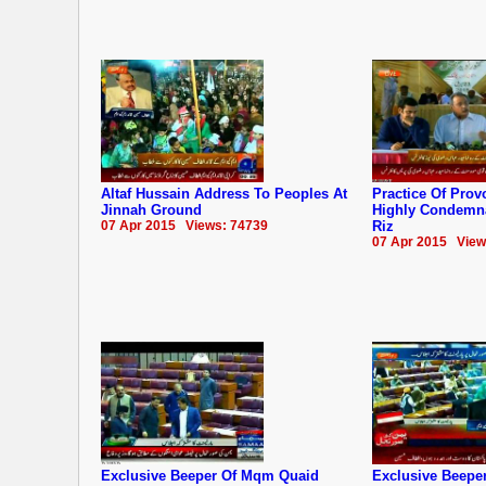
Altaf Hussain Address To Peoples At
Practice Of Provo
Jinnah Ground
Highly Condemna
07 Apr 2015 Views: 74739
Riz
07 Apr 2015 View
Exclusive Beeper Of Mqm Quaid
Exclusive Beepe