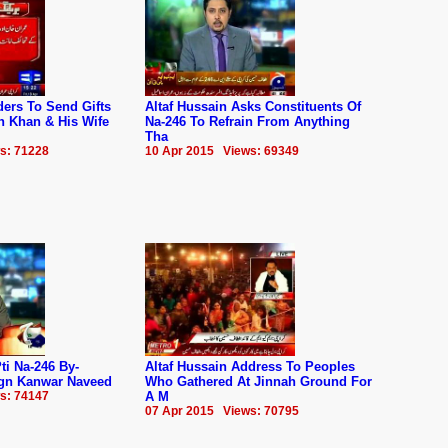
ders To Send Gifts
Altaf Hussain Asks Constituents Of
n Khan & His Wife
Na-246 To Refrain From Anything
Tha
s: 71228
10 Apr 2015 Views: 69349
ti Na-246 By-
Altaf Hussain Address To Peoples
gn Kanwar Naveed
Who Gathered At Jinnah Ground For
s: 74147
A M
07 Apr 2015 Views: 70795