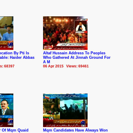
cation By Pti Is
Altaf Hussain Address To Peoples
ble: Haider Abbas
Who Gathered At Jinnah Ground For
A M
s: 68397
06 Apr 2015 Views: 69461
r Of Mqm Quaid
Mqm Candidates Have Always Won