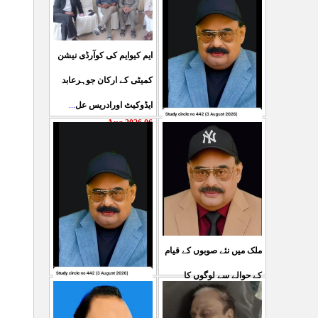
ایم کیوایم کی کوآرڈی نیشن
کمیٹی کے ارکان جوہرعابد
...
ایڈوکیٹ اورادریس عل
06 Aug 2026
حکومت پاکستان کی جانب
سے آزادکشمیرالیکشن کی
صحیح رپورٹنگ کرنے والے
...
ص
05 Aug 2026
ملک میں نئے صوبوں کے قیام
کے حوالے سے لوگوں کا
کشمیرکا کونہ کونہ لہو
...
مطالبہ بالکل درست ہے۔ ا
لہو ہے لیکن حکومت کواس