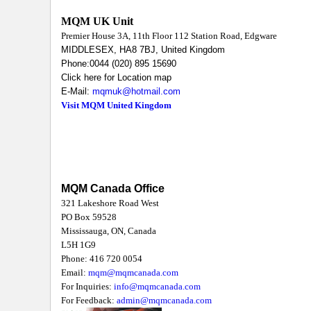
MQM UK Unit
Premier House 3A, 11th Floor 112 Station Road, Edgware
MIDDLESEX, HA8 7BJ, United Kingdom
Phone:0044 (020) 895 15690
Click here for
Location map
E-Mail:
mqmuk@hotmail.com
Visit MQM United Kingdom
MQM Canada Office
321 Lakeshore Road West
PO Box 59528
Mississauga, ON, Canada
L5H 1G9
Phone: 416 720 0054
Email:
mqm@mqmcanada.com
For Inquiries:
info@mqmcanada.com
For Feedback:
admin@mqmcanada.com