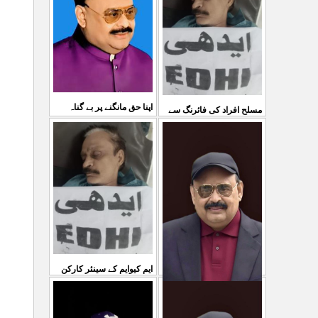
03 Aug 2026
کی کوئی پرواہ نہیں ہے
...
04 Aug 2026
اپنا حق مانگنے پر بے گناہ
مسلح افراد کی فائرنگ سے
کشمیریوں کو گولیاں مارکر
ایم کیوایم کے سینئر کارکن
...
شہ رگ کوکاٹ دیا گی
...
سمیع الدین رحمانی ک
31 Jul 2026
30 Jul 2026
ایم کیوایم کے سینئر کارکن
سمیع الدین رحمانی کی
معصوم کشمیریوں کے خون