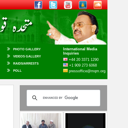
International Media
PHOTO GALLERY
Inquiries
VIDEOS GALLERY
+44 20 3371 1290
RAIDS/ARRESTS
+1 909 273 6068
POLL
pressoffice@mqm.org