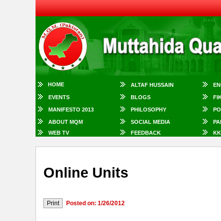
HOME
ALTAF HUSSAIN
EN
EVENTS
BLOGS
FI
MANIFESTO 2013
PHILOSOPHY
PO
ABOUT MQM
SOCIAL MEDIA
PA
WEB TV
FEEDBACK
KK
Online Units
Posted on: 1/26/2012