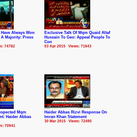
 Have Always Won
Exclusive Talk Of Mqm Quaid Altaf
 A Majority: Press
Hussain To Geo: Appeal People To
Con
s: 74782
03 Apr 2015 Views: 71643
respected Mqm
Haider Abbas Rizvi Response On
t: Haider Abbas
Imran Khan Statement
30 Mar 2015 Views: 72495
s: 70941