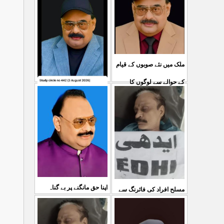
ملک میں نئے صوبوں کے قیام
کے حوالے سے لوگوں کا
کشمیرکا کونہ کونہ لہو
...
مطالبہ بالکل درست ہے۔ ا
لہو ہے لیکن حکومت کواس
03 Aug 2026
کی کوئی پرواہ نہیں ہے
...
04 Aug 2026
اپنا حق مانگنے پر بے گناہ
مسلح افراد کی فائرنگ سے
کشمیریوں کو گولیاں مارکر
ایم کیوایم کے سینئر کارکن
...
شہ رگ کوکاٹ دیا گی