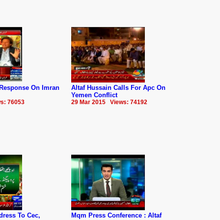
Response On Imran
Altaf Hussain Calls For Apc On
Yemen Conflict
s: 76053
29 Mar 2015 Views: 74192
dress To Cec,
Mqm Press Conference : Altaf