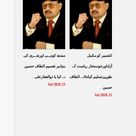
کے نظام سے نجات کے لئے
کرتے مہاجروں نے ظلم
جین زی کوآگے آنا ہوگا۔
کیایامہاجروں پر ظلم
...
الطا
...
کیاگیا
27 Jul 2026
26 Jul 2026
سندھ کودیہی اورشہری کی
کشمیر کو مکمل
بنیادپر تقسیم الطاف حسین
آزاداورخودمختار ریاست کے
...
نے کیا یا ذوالفقارعلی
طورپرتسلیم کیاجائے۔الطاف
25 Jul 2026
...
حسین
25 Jul 2026