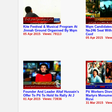
Kite Festival & Musical Program At
Mqm Candidates
Jinnah Ground Organised By Mqm
Na-246 Seat With
05 Apr 2015 Views: 79113
Conf
05 Apr 2015 View
Founder And Leader Altaf Hussain's
Pti Workers Dis
Offer To Pti To Hold Its Rally At J
Martyrs Monumen
01 Apr 2015 Views: 73936
Rizvi
31 Mar 2015 View