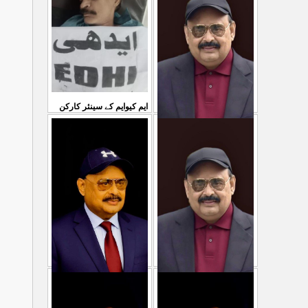
...
سمیع الدین رحمانی ک
31 Jul 2026
30 Jul 2026
ایم کیوایم کے سینئر کارکن
سمیع الدین رحمانی کی
معصوم کشمیریوں کے خون
شہادت پر متحدہ قومی
سے ہولی کھیلنابند کی جائے،
...
موو
...
الطاف حسین
29 Jul 2026
29 Jul 2026
پاکستان میں ظلم وجبر
مہاجرکسی سے نفرت نہیں