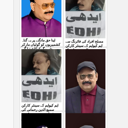
04 Aug 2026
اپنا حق مانگنے پر بے گناہ
مسلح افراد کی فائرنگ سے
کشمیریوں کو گولیاں مارکر
ایم کیوایم کے سینئر کارکن
شہ رگ کوکاٹ دیا گی
...
سمیع الدین رحمانی ک
...
31 Jul 2026
30 Jul 2026
ایم کیوایم کے سینئر کارکن
سمیع الدین رحمانی کی
شہادت پر متحدہ قومی
موو
...
معصوم کشمیریوں کے خون
29 Jul 2026
سے ہولی کھیلنابند کی جائے،