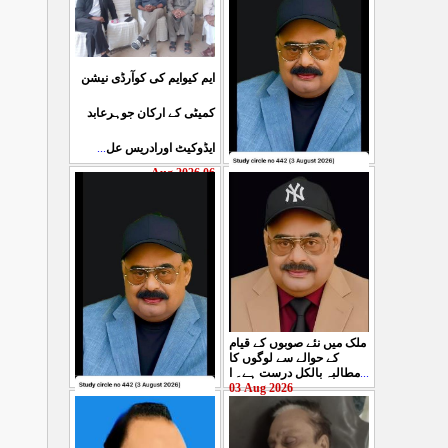
ایم کیوایم کی کوآرڈی نیشن
کمیٹی کے ارکان جوہرعابد
...
ایڈوکیٹ اورادریس عل
06 Aug 2026
حکومت پاکستان کی جانب
سے آزادکشمیرالیکشن کی
صحیح رپورٹنگ کرنے والے
ص
...
05 Aug 2026
ملک میں نئے صوبوں کے قیام
کے حوالے سے لوگوں کا
مطالبہ بالکل درست ہے۔ ا
...
03 Aug 2026
کشمیرکا کونہ کونہ لہو
لہو ہے لیکن حکومت کواس
کی کوئی پرواہ نہیں ہے
...