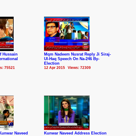
f Hussain
Mqm Nadeem Nusrat Reply Ji Siraj-
rnational
Ul-Haq Speech On Na-246 By-
Election
s: 75521
12 Apr 2015 Views: 72309
Kunwar Naveed
Kunwar Naveed Address Election