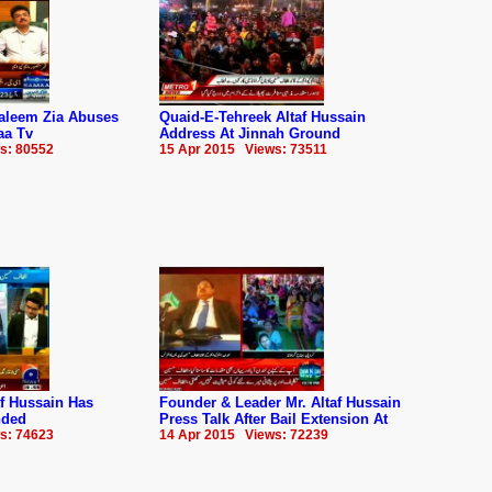
aleem Zia Abuses
Quaid-E-Tehreek Altaf Hussain
aa Tv
Address At Jinnah Ground
s: 80552
15 Apr 2015 Views: 73511
f Hussain Has
Founder & Leader Mr. Altaf Hussain
nded
Press Talk After Bail Extension At
s: 74623
14 Apr 2015 Views: 72239