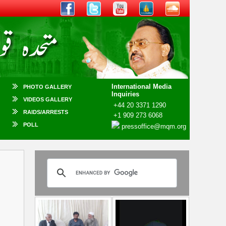
International Media
PHOTO GALLERY
Inquiries
VIDEOS GALLERY
+44 20 3371 1290
RAIDS/ARRESTS
+1 909 273 6068
POLL
pressoffice@mqm.org