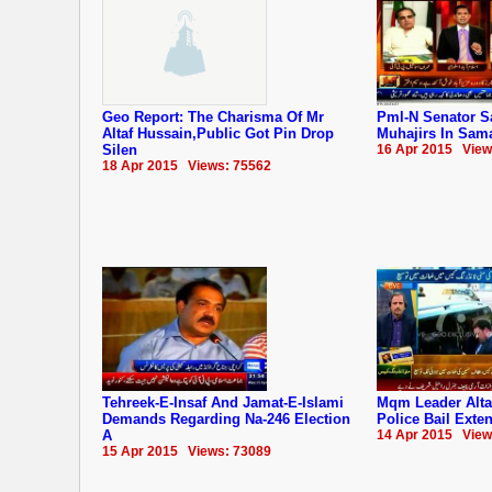
Geo Report: The Charisma Of Mr
Pml-N Senator S
Altaf Hussain,Public Got Pin Drop
Muhajirs In Sam
Silen
16 Apr 2015 View
18 Apr 2015 Views: 75562
Tehreek-E-Insaf And Jamat-E-Islami
Mqm Leader Alta
Demands Regarding Na-246 Election
Police Bail Exte
A
14 Apr 2015 View
15 Apr 2015 Views: 73089