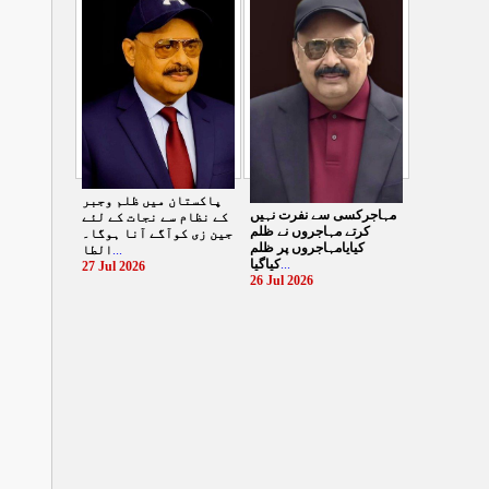
الطاف حسین
...
29 Jul 2026
پاکستان میں ظلم وجبر
مہاجرکسی سے نفرت نہیں
کے نظام سے نجات کے لئے
کرتے مہاجروں نے ظلم
جین زی کوآگے آنا ہوگا۔
کیایامہاجروں پر ظلم
الطا
...
کیاگیا
...
27 Jul 2026
26 Jul 2026