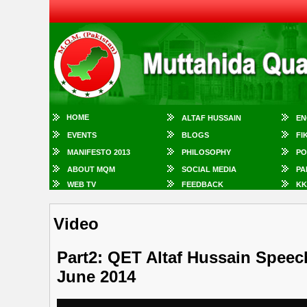
HOME
ALTAF HUSSAIN
EN
EVENTS
BLOGS
FI
MANIFESTO 2013
PHILOSOPHY
PO
ABOUT MQM
SOCIAL MEDIA
PA
WEB TV
FEEDBACK
KK
Video
Part2: QET Altaf Hussain Speec
June 2014