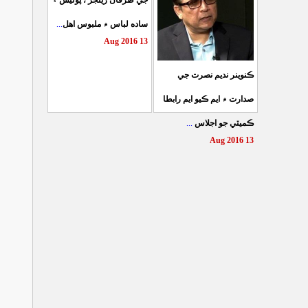
جي طرفان رينجر ، پوليس ۽
...
ساده لباس ۾ ملبوس اهل
13 Aug 2016
ڪنوينر نديم نصرت جي
صدارت ۾ ايم ڪيو ايم رابطا
...
ڪميٽي جو اجلاس
13 Aug 2016