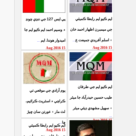
ايم ڪيو ايم رابطا ڪميٽي
پي ايس 127 جي ننڍي چونڊ
جي ميمبرن اظهار احمد خان
۾ وسيم احمد ايم ڪيو ايم جا
...
۽ اسلم آفريدي جميعت ع
...
اميدوار هوندا. ايم
15 Aug 2016
15 Aug 2016
ايم ڪيو ايم جي طرفان
يوم آزادي جي موقعي تي
طيب حسين حيدرآباد جا ميئر
ڪراچي ۾ اسٽريٽ ڪرائيم،
۽ سهيل مشهدي ڊپٽي ميئر
لٽ مار ۽ عورتن سان ڇيڙ
...
15 Aug 2016
...
ڇا
ايم ڪيو ايم رابطا ڪميٽي
15 Aug 2016