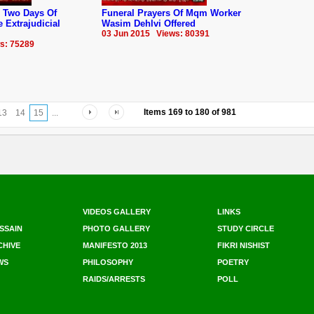
Two Days Of
Funeral Prayers Of Mqm Worker
 Extrajudicial
Wasim Dehlvi Offered
03 Jun 2015 Views: 80391
s: 75289
Items
169
to
180
of
981
13
14
15
...
VIDEOS GALLERY
LINKS
SSAIN
PHOTO GALLERY
STUDY CIRCLE
CHIVE
MANIFESTO 2013
FIKRI NISHIST
WS
PHILOSOPHY
POETRY
RAIDS/ARRESTS
POLL