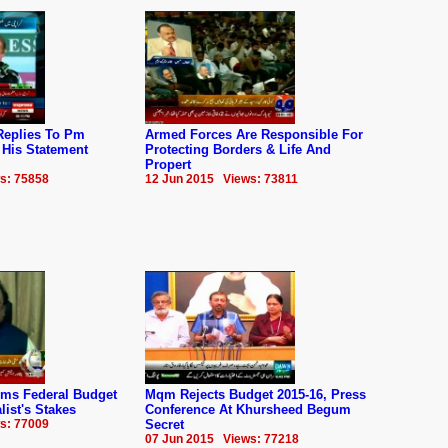
Replies To Pm
Armed Forces Are Responsible For
 His Statement
Protecting Borders & Life And
Propert
s: 75858
12 Jun 2015 Views: 73811
rms Federal Budget
Mqm Rejects Budget 2015-16, Press
list's Stakes
Conference At Khursheed Begum
s: 77009
Secret
07 Jun 2015 Views: 77218