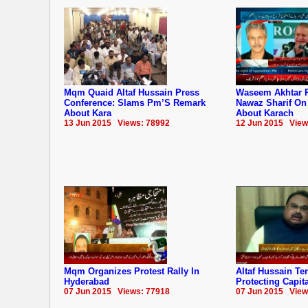
Mqm Quaid Altaf Hussain Press
Waseem Akhtar 
Conference: Slams Pm’S Remark
Nawaz Sharif On
About Kara
About Karach
13 Jun 2015 Views: 78992
12 Jun 2015 View
Mqm Organizes Protest Rally In
Altaf Hussain Te
Hyderabad
Protecting Capita
07 Jun 2015 Views: 77918
07 Jun 2015 View