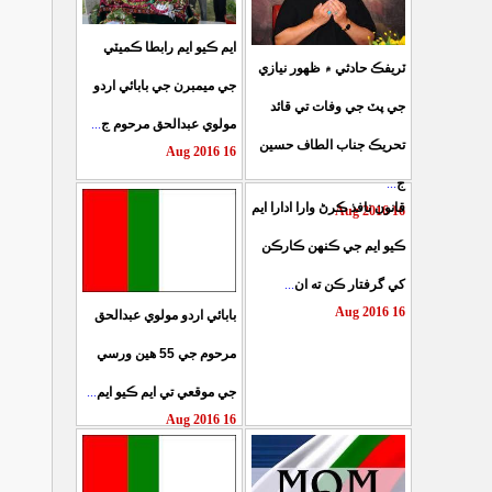
ايم ڪيو ايم رابطا ڪميٽي
ٽريفڪ حادثي ۾ ظهور نيازي
جي ميمبرن جي بابائي اردو
جي پٽ جي وفات تي قائد
...
مولوي عبدالحق مرحوم ج
تحريڪ جناب الطاف حسين
16 Aug 2016
...
ج
قانون نافذ ڪرڻ وارا ادارا ايم
16 Aug 2016
ڪيو ايم جي ڪنهن ڪارڪن
...
کي گرفتار ڪن ته ان
16 Aug 2016
بابائي اردو مولوي عبدالحق
مرحوم جي 55 هين ورسي
...
جي موقعي تي ايم ڪيو ايم
16 Aug 2016