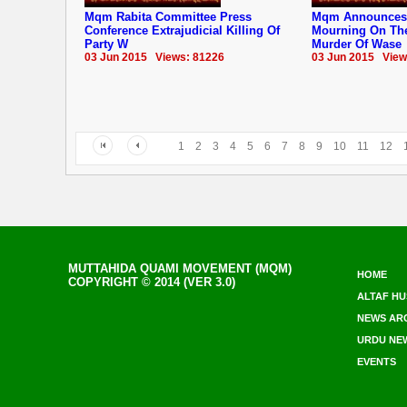
Mqm Rabita Committee Press
Mqm Announces 
Conference Extrajudicial Killing Of
Mourning On The
Party W
Murder Of Wase
03 Jun 2015 Views: 81226
03 Jun 2015 View
1
2
3
4
5
6
7
8
9
10
11
12
MUTTAHIDA QUAMI MOVEMENT (MQM)
HOME
COPYRIGHT © 2014 (VER 3.0)
ALTAF HU
NEWS AR
URDU NE
EVENTS