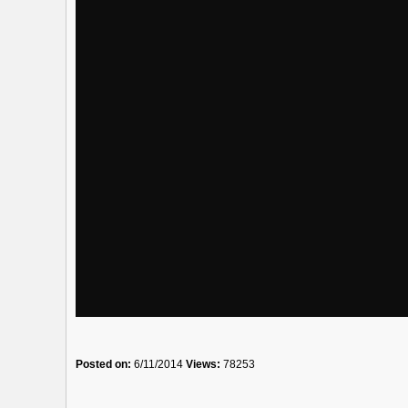
Posted on:
6/11/2014
Views:
78253