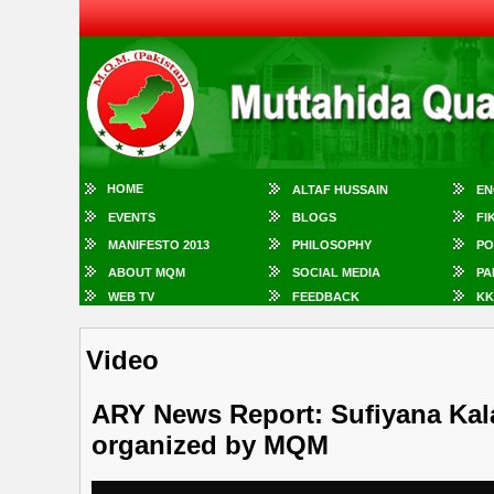
HOME
ALTAF HUSSAIN
EN
EVENTS
BLOGS
FI
MANIFESTO 2013
PHILOSOPHY
PO
ABOUT MQM
SOCIAL MEDIA
PA
WEB TV
FEEDBACK
KK
Video
ARY News Report: Sufiyana Kala
organized by MQM