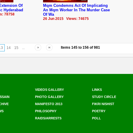
Extension Of
Mqm Condemns Act Of Implicating
mc ‪Hyderabad
An Mqm Worker In The Murder Case
s: 78758
Of Wa
26 Jun 2015 Views: 74675
Items
145
to
156
of
981
13
14
15
...
VIDEOS GALLERY
LINKS
SSAIN
PHOTO GALLERY
STUDY CIRCLE
CHIVE
MANIFESTO 2013
FIKRI NISHIST
WS
PHILOSOPHY
POETRY
RAIDS/ARRESTS
POLL