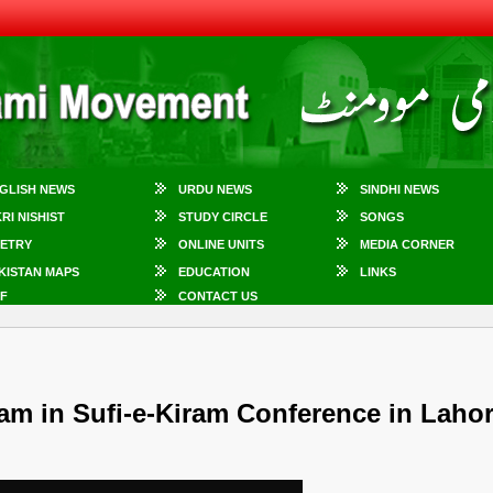
GLISH NEWS
URDU NEWS
SINDHI NEWS
KRI NISHIST
STUDY CIRCLE
SONGS
ETRY
ONLINE UNITS
MEDIA CORNER
KISTAN MAPS
EDUCATION
LINKS
F
CONTACT US
m in Sufi-e-Kiram Conference in Laho