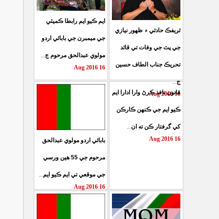
ايم ڪيو ايم رابطا ڪميٽي
ٽريفڪ حادثي ۾ ظهور نيازي
جي ميمبرن جي بابائي اردو
جي پٽ جي وفات تي قائد
...
مولوي عبدالحق مرحوم ج
تحريڪ جناب الطاف حسين
16 Aug 2016
...
ج
قانون نافذ ڪرڻ وارا ادارا ايم
16 Aug 2016
ڪيو ايم جي ڪنهن ڪارڪن
...
کي گرفتار ڪن ته ان
16 Aug 2016
بابائي اردو مولوي عبدالحق
مرحوم جي 55 هين ورسي
...
جي موقعي تي ايم ڪيو ايم
16 Aug 2016