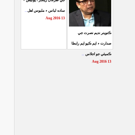
جي طرفان رينجر ، پوليس ۽
...
ساده لباس ۾ ملبوس اهل
13 Aug 2016
ڪنوينر نديم نصرت جي
صدارت ۾ ايم ڪيو ايم رابطا
...
ڪميٽي جو اجلاس
13 Aug 2016