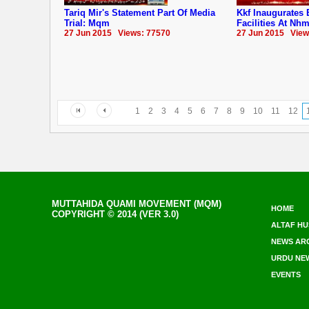
Tariq Mir's Statement Part Of Media
Kkf Inaugurates 
Trial: Mqm
Facilities At Nh
27 Jun 2015 Views: 77570
27 Jun 2015 View
1
2
3
4
5
6
7
8
9
10
11
12
MUTTAHIDA QUAMI MOVEMENT (MQM)
HOME
COPYRIGHT © 2014 (VER 3.0)
ALTAF HU
NEWS AR
URDU NE
EVENTS