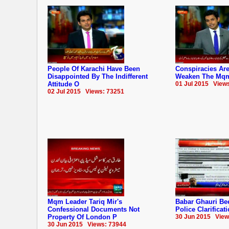
People Of Karachi Have Been
Conspiracies Ar
Disappointed By The Indifferent
Weaken The Mqm:
Attitude O
01 Jul 2015 View
02 Jul 2015 Views: 73251
Mqm Leader Tariq Mir's
Babar Ghauri Be
Confessional Documents Not
Police Clarificat
Property Of London P
30 Jun 2015 View
30 Jun 2015 Views: 73944