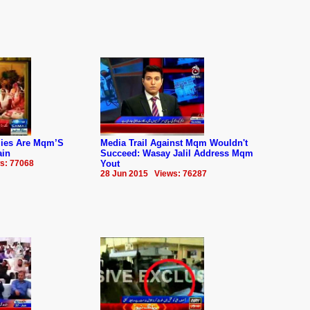
mies Are Mqm’S
Media Trail Against Mqm Wouldn't
ain
Succeed: Wasay Jalil Address Mqm
s: 77068
Yout
28 Jun 2015 Views: 76287