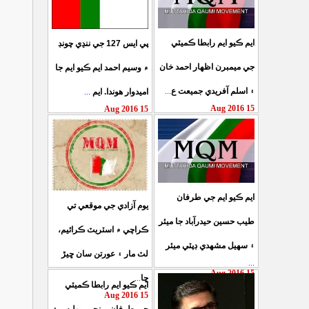
ايم ڪيو ايم رابطا ڪميٽي
پي ايس 127 جي ننڍي چونڊ
جي ميمبرن اظهار احمد خان
۾ وسيم احمد ايم ڪيو ايم جا
...
۽ اسلم آفريدي جميعت ع
...
اميدوار هوندا. ايم
15 Aug 2016
15 Aug 2016
ايم ڪيو ايم جي طرفان
يوم آزادي جي موقعي تي
طيب حسين حيدرآباد جا ميئر
ڪراچي ۾ اسٽريٽ ڪرائيم،
۽ سهيل مشهدي ڊپٽي ميئر
لٽ مار ۽ عورتن سان ڇيڙ
...
15 Aug 2016
...
ڇا
ايم ڪيو ايم رابطا ڪميٽي
15 Aug 2016