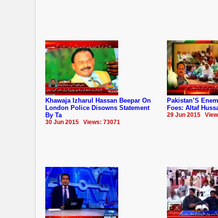
Khawaja Izharul Hassan Beepar On
Pakistan’S Ene
London Police Disowns Statement
Foes: Altaf Huss
By Ta
29 Jun 2015 View
30 Jun 2015 Views: 73071