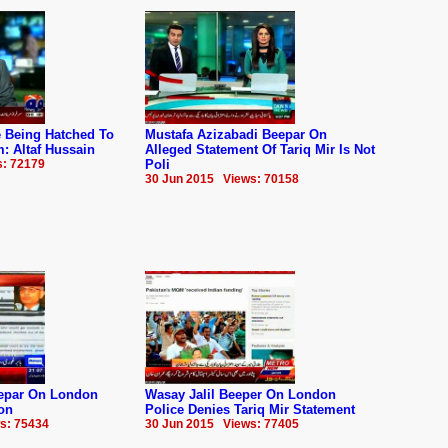
e Being Hatched To
Mustafa Azizabadi Beepar On
 Altaf Hussain
Alleged Statement Of Tariq Mir Is Not
s: 72179
Poli
30 Jun 2015 Views: 70158
epar On London
Wasay Jalil Beeper On London
ion
Police Denies Tariq Mir Statement
s: 75434
30 Jun 2015 Views: 77405