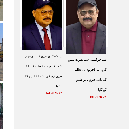
شہادت پر متحدہ قومی
سے ہولی کھیلنابند کی جائے،
...
موو
...
الطاف حسین
29 Jul 2026
29 Jul 2026
پاکستان میں ظلم وجبر
مہاجرکسی سے نفرت نہیں
کے نظام سے نجات کے لئے
کرتے مہاجروں نے ظلم
جین زی کوآگے آنا ہوگا۔
کیایامہاجروں پر ظلم
...
الطا
...
کیاگیا
27 Jul 2026
26 Jul 2026