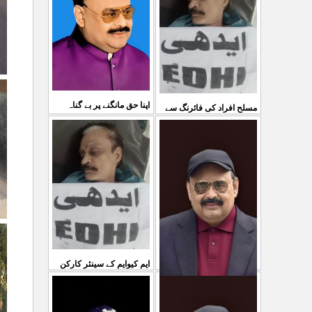
03 Aug 2026
کی کوئی پرواہ نہیں ہے
...
04 Aug 2026
اپنا حق مانگنے پر بے گناہ
مسلح افراد کی فائرنگ سے
کشمیریوں کو گولیاں مارکر
ایم کیوایم کے سینئر کارکن
...
شہ رگ کوکاٹ دیا گی
...
سمیع الدین رحمانی ک
31 Jul 2026
30 Jul 2026
ایم کیوایم کے سینئر کارکن
سمیع الدین رحمانی کی
معصوم کشمیریوں کے خون