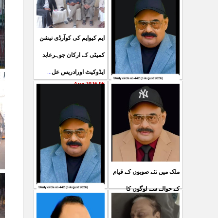
ایم کیوایم کی کوآرڈی نیشن
کمیٹی کے ارکان جوہرعابد
...
ایڈوکیٹ اورادریس عل
06 Aug 2026
حکومت پاکستان کی جانب
سے آزادکشمیرالیکشن کی
صحیح رپورٹنگ کرنے والے
...
ص
05 Aug 2026
ملک میں نئے صوبوں کے قیام
کے حوالے سے لوگوں کا
کشمیرکا کونہ کونہ لہو
...
مطالبہ بالکل درست ہے۔ ا
لہو ہے لیکن حکومت کواس