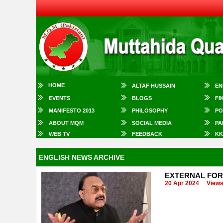
HOME
ALTAF HUSSAIN
EN
EVENTS
BLOGS
FI
MANIFESTO 2013
PHILOSOPHY
PO
ABOUT MQM
SOCIAL MEDIA
PA
WEB TV
FEEDBACK
KK
ENGLISH NEWS ARCHIVE
EXTERNAL FORC
20 Apr 2024
Views: