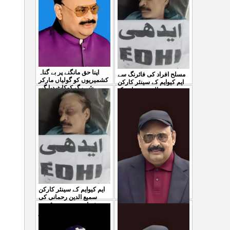
04 Aug 2026
اپنا حق مانگنے پر بے گناہ
مسلح افراد کی فائرنگ سے
کشمیریوں کو گولیاں مارکر
ایم کیوایم کے سینئر کارکن
شہ رگ کوکاٹ دیا گی
...
سمیع الدین رحمانی ک
...
31 Jul 2026
30 Jul 2026
ایم کیوایم کے سینئر کارکن
سمیع الدین رحمانی کی
شہادت پر متحدہ قومی
موو
...
معصوم کشمیریوں کے خون
29 Jul 2026
سے ہولی کھیلنابند کی جائے،