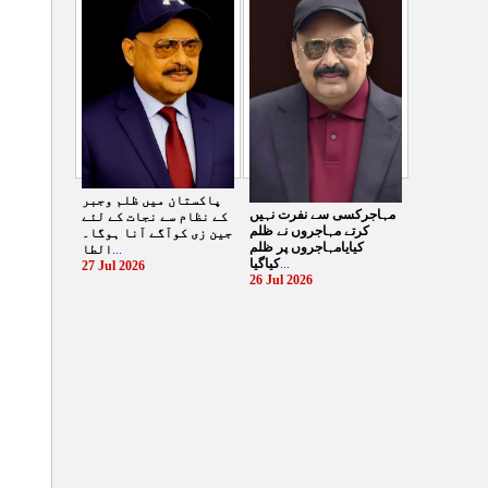
الطاف حسین
...
29 Jul 2026
پاکستان میں ظلم وجبر
مہاجرکسی سے نفرت نہیں
کے نظام سے نجات کے لئے
کرتے مہاجروں نے ظلم
جین زی کوآگے آنا ہوگا۔
کیایامہاجروں پر ظلم
الطا
...
کیاگیا
...
27 Jul 2026
26 Jul 2026