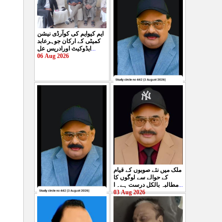
ایم کیوایم کی کوآرڈی نیشن
کمیٹی کے ارکان جوہرعابد
ایڈوکیٹ اورادریس عل
...
06 Aug 2026
حکومت پاکستان کی جانب
سے آزادکشمیرالیکشن کی
صحیح رپورٹنگ کرنے والے
ص
...
05 Aug 2026
ملک میں نئے صوبوں کے قیام
کے حوالے سے لوگوں کا
مطالبہ بالکل درست ہے۔ ا
...
03 Aug 2026
کشمیرکا کونہ کونہ لہو
لہو ہے لیکن حکومت کواس
کی کوئی پرواہ نہیں ہے
...