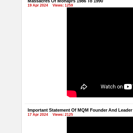
Massacres Of Mohajirs 1986 To 1990
19 Apr 2024
Views: 1259
Important Statement Of MQM Founder And Leader M
17 Apr 2024
Views: 2125