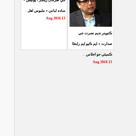
جي طرفان رينجر ، پوليس ۽
...
ساده لباس ۾ ملبوس اهل
13 Aug 2016
ڪنوينر نديم نصرت جي
صدارت ۾ ايم ڪيو ايم رابطا
...
ڪميٽي جو اجلاس
13 Aug 2016