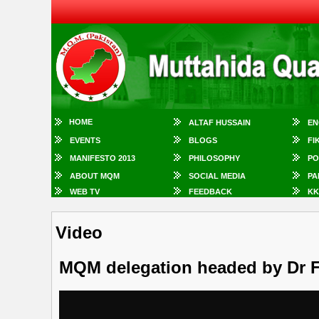
HOME
ALTAF HUSSAIN
EN
EVENTS
BLOGS
FI
MANIFESTO 2013
PHILOSOPHY
PO
ABOUT MQM
SOCIAL MEDIA
PA
WEB TV
FEEDBACK
KK
Video
MQM delegation headed by Dr F