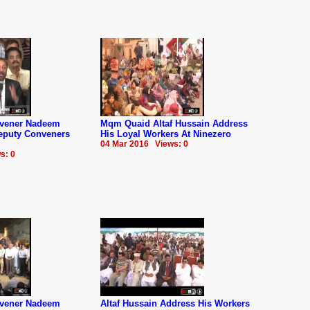
nvener Nadeem
Mqm Quaid Altaf Hussain Address
Deputy Conveners
His Loyal Workers At Ninezero
04 Mar 2016 Views: 0
s: 0
nvener Nadeem
Altaf Hussain Address His Workers