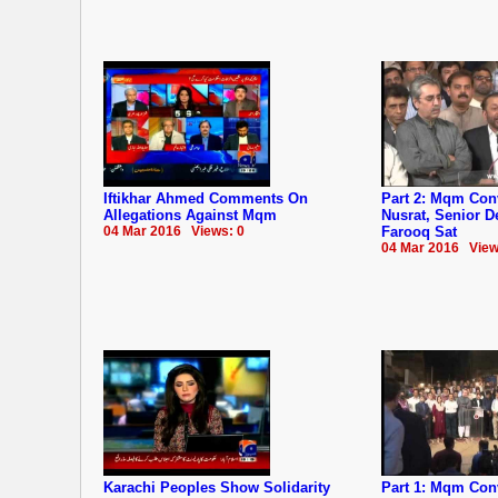
Iftikhar Ahmed Comments On
Part 2: Mqm Co
Allegations Against Mqm
Nusrat, Senior 
04 Mar 2016 Views: 0
Farooq Sat
04 Mar 2016 View
Karachi Peoples Show Solidarity
Part 1: Mqm Co