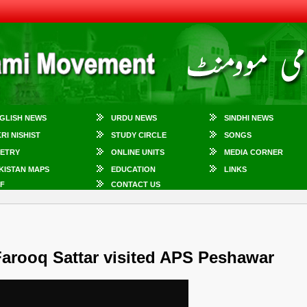
GLISH NEWS
URDU NEWS
SINDHI NEWS
KRI NISHIST
STUDY CIRCLE
SONGS
ETRY
ONLINE UNITS
MEDIA CORNER
KISTAN MAPS
EDUCATION
LINKS
F
CONTACT US
arooq Sattar visited APS Peshawar