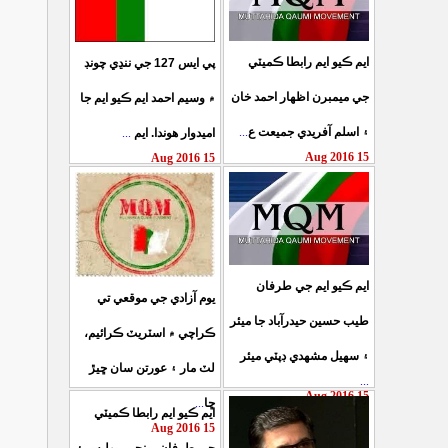
ايم ڪيو ايم رابطا ڪميٽي
پي ايس 127 جي ننڍي چونڊ
جي ميمبرن اظهار احمد خان
۾ وسيم احمد ايم ڪيو ايم جا
...
۽ اسلم آفريدي جميعت ع
...
اميدوار هوندا. ايم
15 Aug 2016
15 Aug 2016
ايم ڪيو ايم جي طرفان
يوم آزادي جي موقعي تي
طيب حسين حيدرآباد جا ميئر
ڪراچي ۾ اسٽريٽ ڪرائيم،
۽ سهيل مشهدي ڊپٽي ميئر
لٽ مار ۽ عورتن سان ڇيڙ
...
15 Aug 2016
...
ڇا
ايم ڪيو ايم رابطا ڪميٽي
15 Aug 2016