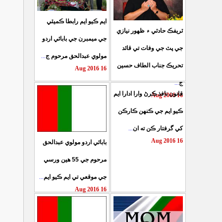
ايم ڪيو ايم رابطا ڪميٽي
ٽريفڪ حادثي ۾ ظهور نيازي
جي ميمبرن جي بابائي اردو
جي پٽ جي وفات تي قائد
...
مولوي عبدالحق مرحوم ج
تحريڪ جناب الطاف حسين
16 Aug 2016
...
ج
قانون نافذ ڪرڻ وارا ادارا ايم
16 Aug 2016
ڪيو ايم جي ڪنهن ڪارڪن
...
کي گرفتار ڪن ته ان
16 Aug 2016
بابائي اردو مولوي عبدالحق
مرحوم جي 55 هين ورسي
...
جي موقعي تي ايم ڪيو ايم
16 Aug 2016