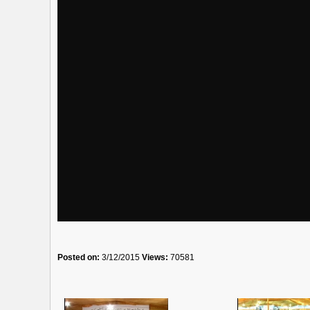
Posted on:
3/12/2015
Views:
70581