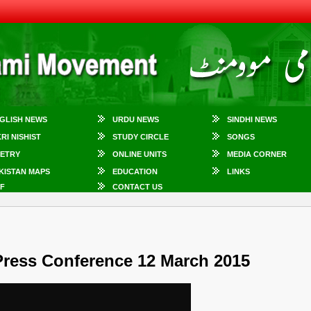
GLISH NEWS
URDU NEWS
SINDHI NEWS
KRI NISHIST
STUDY CIRCLE
SONGS
ETRY
ONLINE UNITS
MEDIA CORNER
KISTAN MAPS
EDUCATION
LINKS
F
CONTACT US
ress Conference 12 March 2015