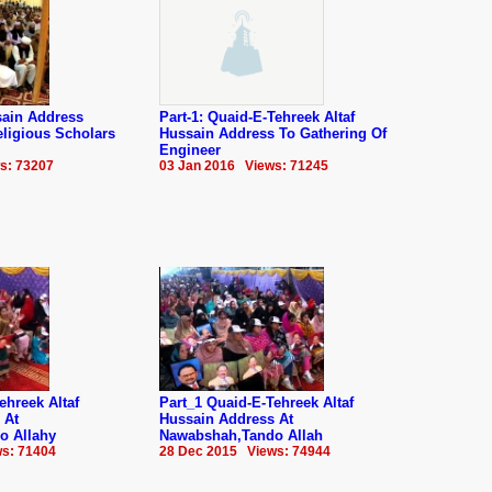
ssain Address
Part-1: Quaid-E-Tehreek Altaf
ligious Scholars
Hussain Address To Gathering Of
Engineer
s: 73207
03 Jan 2016 Views: 71245
ehreek Altaf
Part_1 Quaid-E-Tehreek Altaf
 At
Hussain Address At
o Allahy
Nawabshah,Tando Allah
s: 71404
28 Dec 2015 Views: 74944