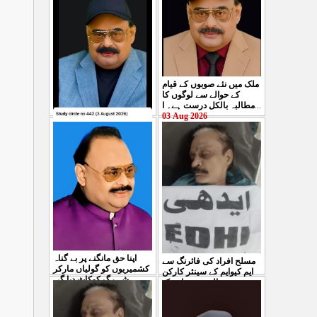
ملک میں نئے صوبوں کے قیام
کے حوالے سے لوگوں کا
مطالبہ بالکل درست ہے۔ ا
...
03 Aug 2026
کشمیرکا کونہ کونہ لہو
لہو ہے لیکن حکومت کواس
کی کوئی پرواہ نہیں ہے
...
04 Aug 2026
اپنا حق مانگنے پر بے گناہ
مسلح افراد کی فائرنگ سے
کشمیریوں کو گولیاں مارکر
ایم کیوایم کے سینئر کارکن
شہ رگ کوکاٹ دیا گی
...
سمیع الدین رحمانی ک
...
31 Jul 2026
30 Jul 2026