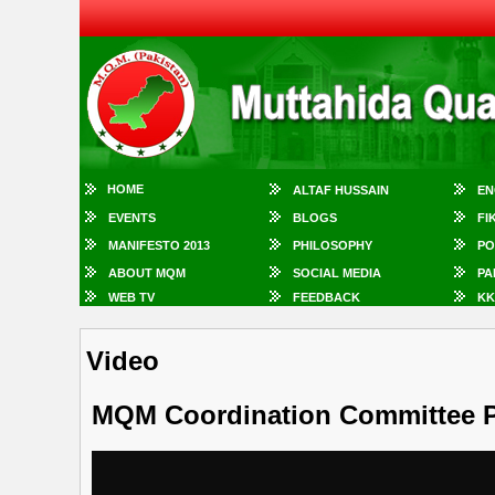
HOME
ALTAF HUSSAIN
EN
EVENTS
BLOGS
FI
MANIFESTO 2013
PHILOSOPHY
PO
ABOUT MQM
SOCIAL MEDIA
PA
WEB TV
FEEDBACK
KK
Video
MQM Coordination Committee P