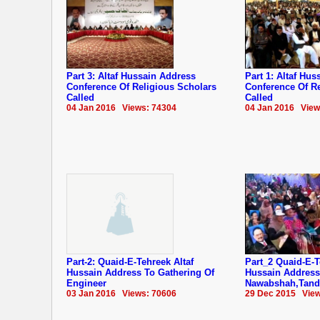
Part 3: Altaf Hussain Address
Part 1: Altaf Hu
Conference Of Religious Scholars
Conference Of Re
Called
Called
04 Jan 2016 Views: 74304
04 Jan 2016 View
Part-2: Quaid-E-Tehreek Altaf
Part_2 Quaid-E-T
Hussain Address To Gathering Of
Hussain Address
Engineer
Nawabshah,Tand
03 Jan 2016 Views: 70606
29 Dec 2015 View