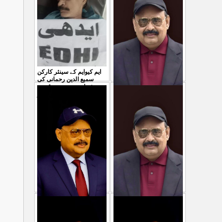
ایم کیوایم کے سینئر کارکن
سمیع الدین رحمانی کی
شہادت پر متحدہ قومی
موو
...
معصوم کشمیریوں کے خون
29 Jul 2026
سے ہولی کھیلنابند کی جائے،
الطاف حسین
...
29 Jul 2026
پاکستان میں ظلم وجبر
مہاجرکسی سے نفرت نہیں
کے نظام سے نجات کے لئے
کرتے مہاجروں نے ظلم
جین زی کوآگے آنا ہوگا۔