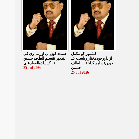
کیایامہاجروں پر ظلم
الطا
...
کیاگیا
...
27 Jul 2026
26 Jul 2026
سندھ کودیہی اورشہری کی
کشمیر کو مکمل
بنیادپر تقسیم الطاف حسین
آزاداورخودمختار ریاست کے
نے کیا یا ذوالفقارعلی
...
طورپرتسلیم کیاجائے۔الطاف
25 Jul 2026
حسین
...
25 Jul 2026