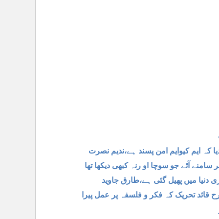
 کہ ایم کیوایم امن پسند ہے،ندیم نصرت
منے آئے جو سوچا او رنہ کبھی دیکھا تھا
قائد تحریک کہ فکر و فلسفہ پر عمل پیرا