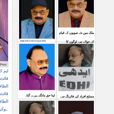
ملک میں نئے صوبوں کے قیام
کے حوالے سے لوگوں کا
کشمیرکا کونہ کونہ لہو
مطالبہ بالکل درست ہے۔ ا
...
لہو ہے لیکن حکومت کواس
03 Aug 2026
کی کوئی پرواہ نہیں ہے
ایم ک
...
04 Aug 2026
قائدت
الطاف
قائدتحریک الطاف حس
اپنا حق مانگنے پر بے گناہ
مسلح افراد کی فائرنگ سے
الطاف
کشمیریوں کو گولیاں مارکر
ایم کیوایم کے سینئر کارکن
ہوکر 
شہ رگ کوکاٹ دیا گی
...