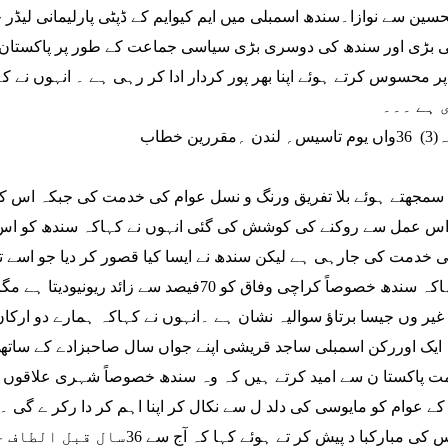
حسین سے نوازا۔سندھ اسمبلی میں ایم کیوایم کے ڈپٹی پارلیمانی لیڈر 
 بڑی اور سندھ کی دوسری بڑی سیاسی جماعت کے طور پر پاکستان 
ر محسوس کرتے ہوئے اپنا بھر پور کردار ادا کر رہی ہے ۔ انہوں نے ک
 ہے ۔۔۔
3)
36واں یوم تاسیس؍ لندن ؍مقررین خطاب
سمجھتے ہوئے بلا تفریق ورنگ و نسل عوام کی خدمت کی جبکہ اس ک
اس عمل سے روکنے کی کوشش کی گئی انہوں نے کہاکہ سندھ کو اس
 خدمت کی جارہی ہے لیکن سندھ نے ایسا کیا قصور کر دیا جو اسے ت
نے کہاکہ سندھ خصوصاً کراچی وفاق کو 70فیصد 
غیر وں جیسا برتاؤ سوالیہ نشان ہے ۔انہوں نے کہاکہ ہمارے دو ارکا
ایک اوررکن اسمبلی ساجد قریشی اپنے جواں سال صاحبزادے کے ساتھ 
 پاکستا ن سے امید کرتے ہیں کہ وہ سندھ خصوصاً شہری علاقوں کے س
کے عوام کو مایوسی کی دلد ل سے نکال کر اپنا اہم کر دا رکر ے گی ۔ای
تاسیس کی مبارکبا د پیش کر تے