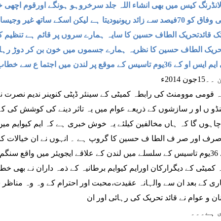
انڈرنگ کیس میں بھی انشاء اللہ جلد سرخروہو ہونگے اورقوم اچھی 
یودیتا ہے لیکن اسکے ساتھ غیر وجیسا برتاؤ سوالیہ نشان ہے، خواجہ اظہار الحسن
 قائدتحریک الطاف حسین کا سایہ ہمارے سروں پر قائم ہے تنظیم ک
حریک الطاف حسین کا نظریہ ہمارے جسموں میں خون بن کر دوڑ رہا
کے 36یوم تاسیس کے موقع پر لندن میں اجتما ع سے خطاب
جون 2014ء
 قومی موومنٹ کی رابطہ کمیٹی کے سینئر ڈپٹی کنوینر ندیم نصرت نے 
ڈو ں او ر سازشوں کے ذریعے عوام میں یہ تاثر دینے کی کوشش کی کہ
چاہوں گا کہ ہاں مخالفین کیلئے یہ خوش خبری ہے کہ ایم کیوایم میں
رف اور صر ف الطا ف حسین کا گروپ ہے ۔ انہوں نے ان خیالات کا اظہ
او کے 36یوم تاسیس کے سلسلے میں لندن کے علاقے ایجویئر میں واقع 
 کمیٹی کے دیگرارکان اورایم کیوایم برطانیہ کے ذمہ داران نے بھی 
ری کے بعد ان سے والہانہ عقیدت،محبت اور احترام کے وہ وہ مناظر سا
ان و عوام نے قائد تحریک کی رہائی اور ان
 ہے۔۔۔