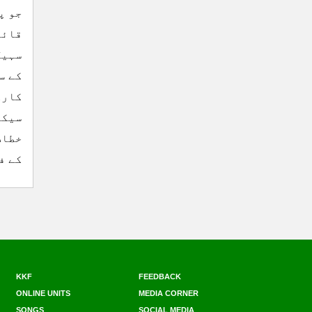
جو پ
قائم
سہیل
کے س
کارک
سیکر
خطاب
کے ف
KKF
FEEDBACK
ONLINE UNITS
MEDIA CORNER
SONGS
SOCIAL MEDIA