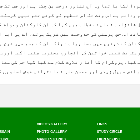
ودا لگا یا تھا وہ آج تناور درخت بن چکا ہے اور جب تک 
 ودائم ہے اس وقت تک اس تنظیم کو کوئی ختم نہیں کرسکت
 خانزادہ نے اپنے خطاب میں کہا کہ ان کارکنان وعوام کے
اتھ اس حق پرستی کی جدوجہد میں شریک ہوئے، اے پی ایم ا
نان کے ذہنوں میں بسا ہوا ہے بلکہ ان کے جسم میں خون ب
یٹریٹ شعبہ خواتین کی انچارج محترمہ صفیہ اکبراوریوت
 کیا۔پروگرام کا آغا ز تلاوت کلام سے کیا گیا جس کی سعا
رائض سہیل زیدی اور محسن علی نے انتہائی خوش اسلوبی ک
VIDEOS GALLERY
LINKS
SSAIN
PHOTO GALLERY
STUDY CIRCLE
CHIVE
MANIFESTO 2013
FIKRI NISHIST