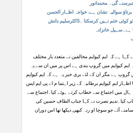
خبرسنے گی۔ محمدانور
و کوئی ختم نہیں کرسکتا ۔ڈاکٹرسلیم دانش
 ہے۔سہیل خانزادہ
کہا ہے کہ ایم کیوایم مخالفین نے متعدد بار مختلف
 ایم کیوایم میں گروپ بندی ہے اس پر میں ان سے یہ
 گروپ ہے مگر ان کے لئے بری خبر یہ ہے کہ ایم کیوایم
ار ایم کیوایم برطانیہ کے زیر اہتما م اے پی ایم ایس
سنگم ہال میں اجتماع سے خطاب کرتے ہوئے کیا۔اجتماع سے
خطاب کیا۔ندیم نصرت نے کہا جناب الطاف حسین کی
منے آئے جو سوچا او رنہ کبھی دیکھا تھا اس دوران