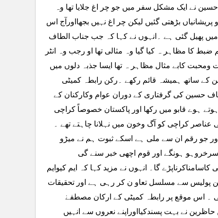
یک الطاف حسین نے ایک مشکل سفر میں جو چر اغ جلایا تھا وہ
پریشانیاں بڑھتی گئیں لیکن چر اغ نہیں بجھااورآج اس
یں پھیل گئی ہے ۔انہوں نے کہا کہ جب جناب الطاف
 ضبط کا مظاہر ہ کیا گیا وہ مثالی تھا او رجب وہ انٹر
دت ومحبت کابے مثال مظاہر ہ تھا ایسا جذبہ دلوں میں
سین کے ساتھ ہمیشہ قائم رکھے ۔رکن رابطہ کمیٹی
لطاف حسین کی گرفتاری کے دوران عوام وکارکنان کے
ہوتے ہوے قابو میں رکھا اور پاکستان خصوصاً کراچی
عناصر کراچی کو آگ وخون میں نہلانا چاہتے تھے ۔
ور جو رقم ان سے ملی ہے اسکے ثبوت ہم نے میڑو
د سرخروہو ہونگے اور قوم اچھی خبر سنے گی
اسامناکرناپڑے گا۔ انہوں نے مزید کہا کہ ایم کیوایم
ٹن پولیس سے مسلسل تعاو ن کر رہی ہے اور تحقیقات
۔ اس موقع پر رابطہ کمیٹی کے ارکان مصطفےٰ
اظرین نے بہت پسندکیااوراپنے نعروں سے انہیں