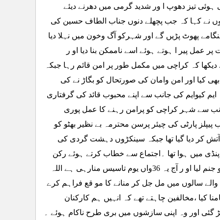
وئی تیز دھوپ ا ور شدید گرمی میں دھرنے دیئے
انہوں نے کہا کہ جب پچھلے دنوں جناب الطاف حسین کی
گامے پھوٹ پڑیں گے اور شہرکو آگ وخون میں نہلا دیا
ر عمل پیر ا ہوتے ہوئے اسے ناممکن بنا دیا او ر
 دیکھا کہ کراچی میں مکمل طور پر امن قائم رہا جبکہ
بھی کیا اور امن وامان کی صورتحال کو بگاڑ نے کی
ایم کیوایم کی جانب سے اپنے محبوب قائد کی گرفتاری
جانب سے شہر کراچی کو پرامن رہنے کا عمل پوری
ب پیپلز پارٹی کی چیئر پرسن محترمہ بے نظیر بھٹو کو
 آتش کر دیا گیا تھا جبکہ سینکڑوں دہشت گردی کی
ہ پنڈی میں ہوا تھا ۔اجتماع سے خطاب کرتے ہوئے رکن
رابطہ کمیٹی طارق جاوید نے کہا کہ اے پی ایم ایس او نے گیارہ جون 1978کو جنم لیا او ر آج یہ 36واں یوم تاسیس منارہی ہے اللہ
والے سالوں میں مل جل کر منانے کا مو قع فراہم کرے
نا کیا ،مخالفین چاہتے تھے کہ انہیں ہم کارکنان
 گئی اور وہ اپنی سازشوں میں بری طرح ناکام ہوئے ۔