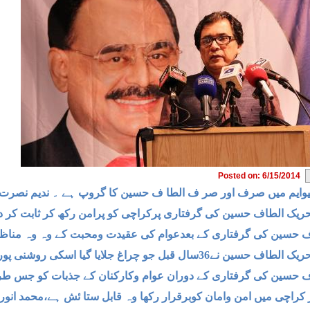
Posted on: 6/15/2014
یوایم میں صرف اور صر ف الطا ف حسین کا گروپ ہے ۔ ندیم نصرت
حریک الطاف حسین کی گرفتاری پرکراچی کو پرامن رکھ کر ثابت کر دیا
 حسین کی گرفتاری کے بعدعوام کی عقیدت ومحبت کے وہ وہ مناظر سا
ین نے36سال قبل جو چراغ جلایا گیا اسکی روشنی پوری دنیا میں پھیل گئی ہے،طارق جاوید
 حسین کی گرفتاری کے دوران عوام وکارکنان کے جذبات کو جس طرح 
کراچی میں امن وامان کوبرقرار رکھا وہ قابل ستا ئش ہے،محمد انور