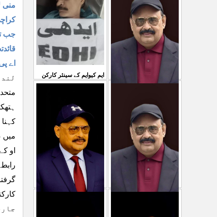
سمیع الدین رحمانی ک
...
منی ل
31 Jul 2026
30 Jul 2026
کراچی وفاق کو 70فیصد سے زائد ریون
جب تک
قائدت
اے پی ایم ایس او 
ایم کیوایم کے سینئر کارکن
لندن ۔۔15
متحدہ
سمیع الدین رحمانی کی
معصوم کشمیریوں کے خون
ہتھکن
شہادت پر متحدہ قومی
سے ہولی کھیلنابند کی جائے،
کہنا 
موو
...
الطاف حسین
...
میں ص
29 Jul 2026
29 Jul 2026
رابطہ
گرفتا
کارکن
پاکستان میں ظلم وجبر
جاری
مہاجرکسی سے نفرت نہیں