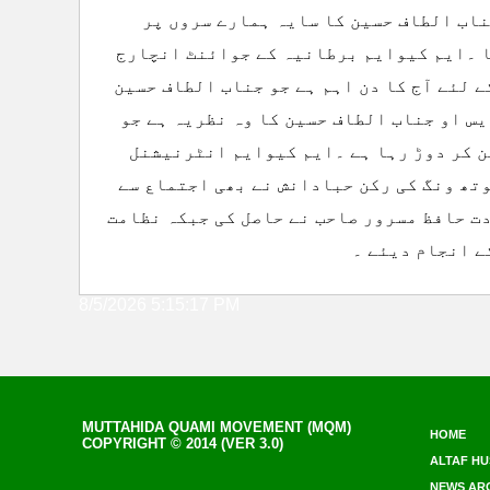
جناب الطاف حسین کا سایہ ہمارے سروں پر
ا ۔ایم کیوایم برطانیہ کے جوائنٹ انچارج
 لئے آج کا دن اہم ہے جو جناب الطاف حسین
یس او جناب الطاف حسین کا وہ نظریہ ہے جو
ن کر دوڑ رہا ہے ۔ایم کیوایم انٹرنیشنل
ھ ونگ کی رکن حبادانش نے بھی اجتماع سے
دت حافظ مسرور صاحب نے حاصل کی جبکہ نظامت
ے انجام دیئے ۔
8/5/2026 5:15:17 PM
MUTTAHIDA QUAMI MOVEMENT (MQM)
HOME
COPYRIGHT © 2014 (VER 3.0)
ALTAF HU
NEWS AR