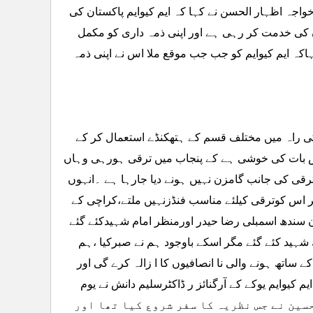
خواجہ اظہار الحسن نے کہا کہ ایم کیوایم پاکستان کی
کی خدمت کر رہی ہے اور اپنی ذمہ داری کو مکمل
ہاکہ ایم کیوایم کو جب جب موقع ملا اس نے اپنی ذمہ
ی راہ میں مختلف قسم کے ہتھکنڈے استعمال کر کے
 بات کی خوشی ہے کے پنجاب میں ترقی ہورہی وہاں
رقی کی جانب گامزن نہیں ہونے دیا جارہا ہے ۔انہوں
سے زائد ریونیودیتا ہے مگر اس کوترقی کیلئے مناسب فنڈزنہیں ملتے،کراچی کے
ن سندھ اسمبلی رضا حیدر اورمنظر امام شہیدکئے گئے
شہید کئے گئے مگر اسکے باوجود ہم نے صبرکیا ،ہم
اتھ ہونے والی نا انصافیوں کا ا زالہ کرے گی اور
م کیوایم یوکے کے آرگنائز ر ڈاکٹرسلیم دانش نے یوم
 ہوئے کہا کہ آج سے 36سال قبل الطاف حسین نے جس نظریہ کا سفر شروع کیا تھا اور