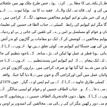
ہار یکجہتی کا مظاہر ہ کرتے ہوئے جس طرح ملک بھر میں چلچلاتی ہ
یں کی وہ اپنے قائد سے ایک والہانہ عقید ت کا منہ بولتا ثبوت ہے۔ 
ری کی خبر ملی تو ایم کیوایم مخالفین سمجھنے لگے کہ کراچی میں ہن
گا مگر ایم کیوایم کی رابطہ کمیٹی نے جناب الطا ف حسین کی تعلیمات پ
ان و عوام کو مسلسل پر امن رہنے کی تلقین کی جاتی رہی او ردنیانے
یوایم مخالفین نے کوشش کر کے ایک دو مقامات پر گاڑیوں کو نذر آتش 
کی تھی جسکا ایم کیوایم سے کوئی تعلق نہیں تھا۔ انہوں نے کہا کہ 
باتی ہونا فطر ی عمل تھا لیکن اتنے بڑے سانحہ کے باجود تنظیم کی 
ے لئے ایک پیغام ہے کہ ایم کیوایم امن پسندتنظیم ہے ۔انہوں نے کہا ج
نڈی میں شہید کیا گیا تھا تو صرف کراچی میں ہزاروں گاڑیوں کو نذر
ائیاں عمل میں آئیں اورکراچی آگ و خون میں نہلا دیا گیا جبکہ واقع
ٰ سے دعاہے کہ وہ جناب الطاف حسین او رعوام کو ایسی سالگرہ آنے 
وں نے کہا کہ پچھلے دنوں قائدتحریک الطاف حسین نے پریشانیوں کا سام
 سے دور رکھیں مگر ان کی رہائی سے مخالفین کی امیدوں پر اوس پڑ