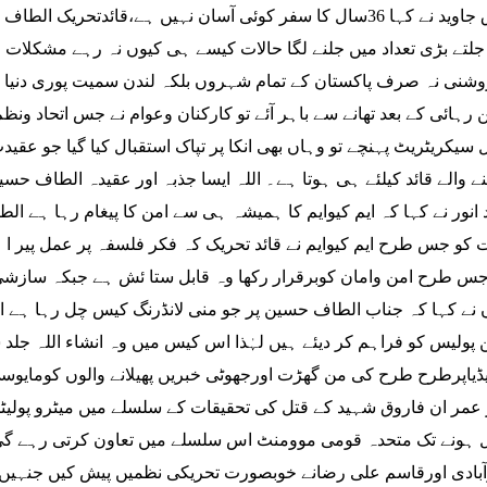
طارق جاوید نے کہا 36سال کا سفر کوئی آسان نہیں ہے،قائدتحر
جلتے بڑی تعداد میں جلنے لگا حالات کیسے ہی کیوں نہ رہے مشکلات و 
شنی نہ صرف پاکستان کے تمام شہروں بلکہ لندن سمیت پوری دنیا م
رہائی کے بعد تھانے سے باہر آئے تو کارکنان وعوام نے جس اتحاد ونظم
 سیکریٹریٹ پہنچے تو وہاں بھی انکا پر تپاک استقبال کیا گیا جو عقی
ے والے قائد کیلئے ہی ہوتا ہے۔ اللہ ایسا جذبہ اور عقیدہ الطاف ح
انور نے کہا کہ ایم کیوایم کا ہمیشہ ہی سے امن کا پیغام رہا ہے ا
 کو جس طرح ایم کیوایم نے قائد تحریک کہ فکر فلسفہ پر عمل پیر ا 
س طرح امن وامان کوبرقرار رکھا وہ قابل ستا ئش ہے جبکہ سازشی 
 نے کہا کہ جناب الطاف حسین پر جو منی لانڈرنگ کیس چل رہا ہے ا
ن پولیس کو فراہم کر دیئے ہیں لہٰذا اس کیس میں وہ انشاء اللہ جل
ڈیاپرطرح طرح کی من گھڑت اورجھوٹی خبریں پھیلانے والوں کومایوسی ک
 عمر ان فاروق شہید کے قتل کی تحقیقات کے سلسلے میں میٹرو پولی
ہونے تک متحدہ قومی موومنٹ اس سلسلے میں تعاون کرتی رہے گی 
بادی اورقاسم علی رضانے خوبصورت تحریکی نظمیں پیش کیں جنہیں ح