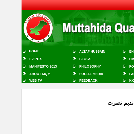
HOME
ALTAF HUSSAIN
EN
EVENTS
BLOGS
FI
MANIFESTO 2013
PHILOSOPHY
PO
ABOUT MQM
SOCIAL MEDIA
PA
WEB TV
FEEDBACK
KK
ندیم نصرت