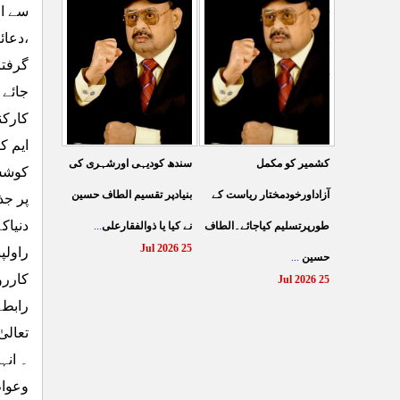
کے نظام سے نجات کے لئے
سے اظ
کرتے مہاجروں نے ظلم
جین زی کوآگے آنا ہوگا۔
،دعائ
کیایامہاجروں پر ظلم
گرفتا
الطا
...
کیاگیا
...
27 Jul 2026
جائے 
26 Jul 2026
کارکن
ایم ک
سندھ کودیہی اورشہری کی
کشمیر کو مکمل
کوشش 
بنیادپر تقسیم الطاف حسین
آزاداورخودمختار ریاست کے
پر جذ
دنیاک
نے کیا یا ذوالفقارعلی
...
طورپرتسلیم کیاجائے۔الطاف
25 Jul 2026
راولپ
حسین
...
کاررو
25 Jul 2026
تعالی
۔ انہ
وعوام