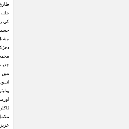
جلتے 
کی رو
حسین 
نیشنل
دھڑکن
محمد 
جذبات
میں ج
انہوں
پولیٹ
اورمی
ڈاکٹر
مکمل 
عزیزآ