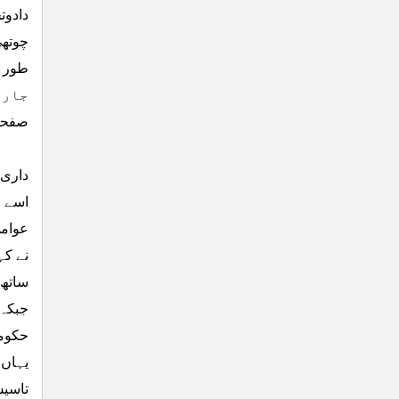
دادوت
چوتھی
طور پ
جاری
صفحہ(
داری 
اسے 
عوامی
ساتھ 
جبکہ 
حکومت
یہاں 