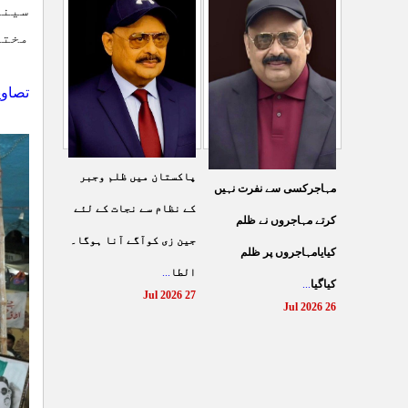
شہادت پر متحدہ قومی
سینک
سے ہولی کھیلنابند کی جائے،
موو
...
مختل
الطاف حسین
...
29 Jul 2026
29 Jul 2026
تصاو
پاکستان میں ظلم وجبر
مہاجرکسی سے نفرت نہیں
کے نظام سے نجات کے لئے
کرتے مہاجروں نے ظلم
جین زی کوآگے آنا ہوگا۔
کیایامہاجروں پر ظلم
الطا
...
کیاگیا
...
27 Jul 2026
26 Jul 2026