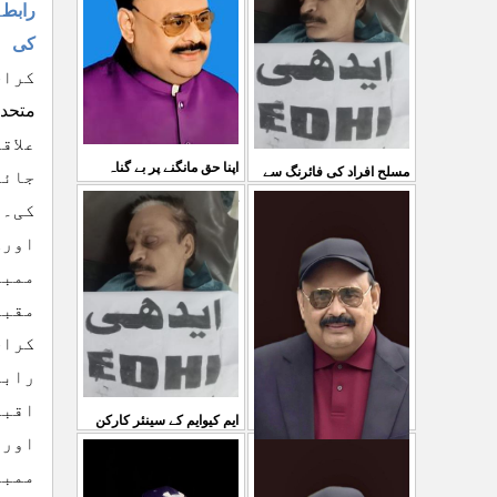
03 Aug 2026
رابطہ
کی کوئی پرواہ نہیں ہے
کی
...
کراچی ۔۔
04 Aug 2026
علاق
اپنا حق مانگنے پر بے گناہ
مسلح افراد کی فائرنگ سے
جائز
کشمیریوں کو گولیاں مارکر
کی۔و
ایم کیوایم کے سینئر کارکن
اورک
شہ رگ کوکاٹ دیا گی
...
سمیع الدین رحمانی ک
...
31 Jul 2026
ممبر
30 Jul 2026
مقبو
کراچ
رابط
اقبا
ایم کیوایم کے سینئر کارکن
اور 
سمیع الدین رحمانی کی
ممبر
معصوم کشمیریوں کے خون