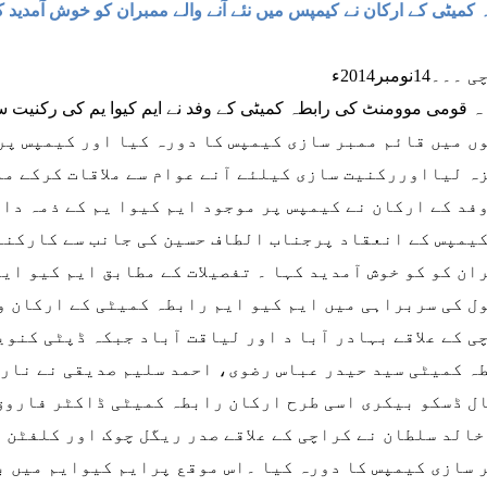
 کمیٹی کے ارکان نے کیمپس میں نئے آنے والے ممبران کو خوش آمدید 
۔14نومبر2014ء
وں میں قائم ممبر سازی کیمپس کا دورہ کیا اور کیمپس پر
ہ لیااوررکنیت سازی کیلئے آنے عوام سے ملاقات کرکے م
فد کے ارکان نے کیمپس پر موجود ایم کیوا یم کے ذمہ دارا
یمپس کے انعقاد پرجناب الطاف حسین کی جانب سے کارکنان
ان کو کو خوش آمدید کہا ۔ تفصیلات کے مطابق ایم کیو ای
ل کی سربراہی میں ایم کیو ایم رابطہ کمیٹی کے ارکان وا
ی کے علاقے بہادر آبا د اور لیاقت آباد جبکہ ڈپٹی کنو
ہ کمیٹی سید حیدر عباس رضوی، احمد سلیم صدیقی نے نارت
ل ڈسکو بیکری اسی طرح ارکان رابطہ کمیٹی ڈاکٹر فاروق 
خالد سلطان نے کراچی کے علاقے صدر ریگل چوک اور کلفٹن 
 سازی کیمپس کا دورہ کیا ۔اس موقع پرایم کیوایم میں 