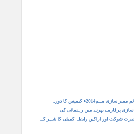
ہم2014ء کیمپس کا دورہ
ر سازی پرفارمے بھرنے میں رہنمائی کی
ر نصرت شوکت اور اراکین رابطہ کمیٹی کا شہر کے