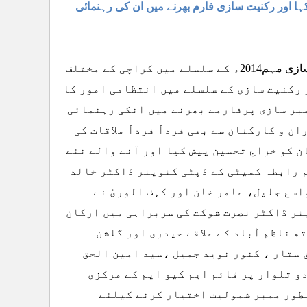
کہا اور رکنیت سازی فارم بھرنے میں ان کی رہنمائی
متحد ہ قومی موومنٹ کی رابطہ کمیٹی کے وفد نے ایم کیوا یم کی رکنیت سازی مہم2014ء کے سلسلے میں کراچی کے مختلف
 رکنیت سازی کے سلسلے میں انتظامی امور کا
مبر سازی پرفارمے بھرنے میں انکی رہنمائی
ن و کارکنان سے بھی فرداً فرداً ملاقات کی
 کو خراج تحسین پیش کیا اور آنے والے نئے
م رابطہ کمیٹی کے ڈپٹی کنوینر ڈاکٹر خالد
سع جلیل، عامر خان اور کہف الوریٰ نے
ینر ڈاکٹر نصرت شوکت کی سربراہی میں ارکان
ھ ناظم آباد کے علاقے حیدری اور گلشن
ستار ، کنور نوید جمیل ،سید امین الحق
دو تلوار پر قائم ایم کیو ایم کے مرکزی
بطور ممبر شمولیت اختیار کرنے کیلئے