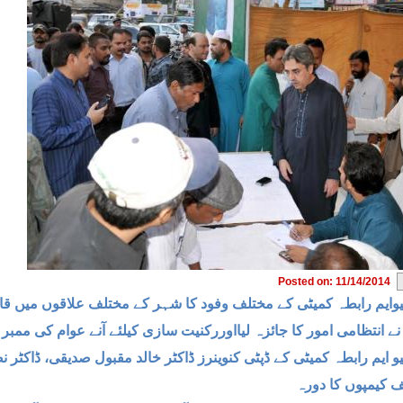
Posted on: 11/14/2014
وایم رابطہ کمیٹی کے مختلف وفود کا شہر کے مختلف علاقوں میں قائم ممبر سازی م
نے انتظامی امور کا جائزہ لیااوررکنیت سازی کیلئے آنے عوام کی ممب
یو ایم رابطہ کمیٹی کے ڈپٹی کنوینرز ڈاکٹر خالد مقبول صدیقی، ڈاکٹ
 کیمپوں کا دورہ