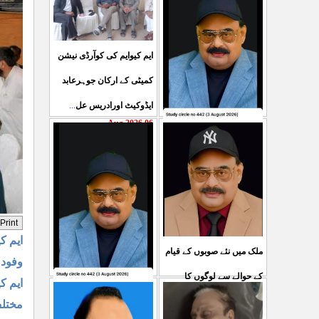
ایم کیوایم کی کوآرڈی نیشن
کمیٹی کے ارکان جوہرعابد
ایڈوکیٹ اورادریس عل
...
06 Aug 2026
حکومت پاکستان کی جانب
سے آزادکشمیرالیکشن کی
صحیح رپورٹنگ کرنے والے
ص
...
05 Aug 2026
ایم کی
ملک میں نئے صوبوں کے قیام
وفود 
کے حوالے سے لوگوں کا
ایم ک
کشمیرکا کونہ کونہ لہو
مطالبہ بالکل درست ہے۔ ا
...
مختلف
لہو ہے لیکن حکومت کواس