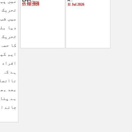
Even
...
A
...
میں پہل
21 Jul 2026
13 Jul 2026
11 Jul 2026
تحریک ا
میں شب 
دیا بلک
تحریک ا
کا حصہ 
ایم کیو
افراد ک
ہے کہ ا
ناانصاف
بعد بھی
بے پناہ
جائے او