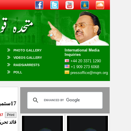
International Media
PHOTO GALLERY
Inquiries
VIDEOS GALLERY
+44 20 3371 1290
RAIDS/ARRESTS
+1 909 273 6068
POLL
pressoffice@mqm.org
17ستمبر۔۔۔ عظیم قائد کاجنم دن ( تحریر :۔ نعیم زئی )
87
قائد تحریک الطاف حسین