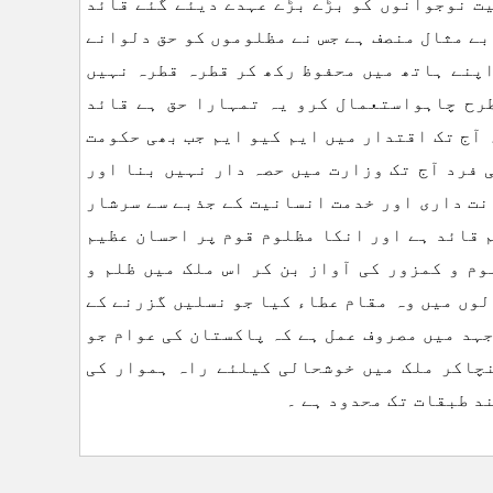
یت نوجوانوں کو بڑے بڑے عہدے دیئے گئے قائد
ے مثال منصف ہے جس نے مظلوموں کو حق دلوانے
اپنے ہاتھ میں محفوظ رکھ کر قطرہ قطرہ نہیں
طرح چاہواستعمال کرو یہ تمہارا حق ہے قائد
آج تک اقتدار میں ایم کیو ایم جب بھی حکومت
 فرد آج تک وزارت میں حصہ دار نہیں بنا اور
نت داری اور خدمت انسانیت کے جذبے سے سرشار
 قائد ہے اور انکا مظلوم قوم پر احسان عظیم
وم و کمزور کی آواز بن کر اس ملک میں ظلم و
وں میں وہ مقام عطاء کیا جو نسلیں گزرنے کے
جہد میں مصروف عمل ہے کہ پاکستان کی عوام جو
نچاکر ملک میں خوشحالی کیلئے راہ ہموار کی
ند طبقات تک محدود ہے ۔