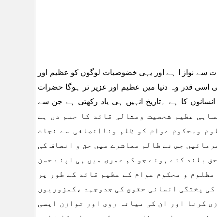
ت سے نواز ا ہے اور یہی خضوصیات لوگوں کو عظیم اور
اسی قدر وہ دنیا میں عظیم اور عزیر تر ہوگا حضرات
انسانوں کا ہے ۔تاریخ انہیں ہی یاد رکھتی ہے جن سے
ل ہو تا ہے اور 17ستمبر بھی ایک ایساہی عظیم شخصیت ومثالی قائد کا جنم دن ہے
لوم ومحکوم عوام کو ظلم وناانصافی سے نجات
رمائیں جس نے ظالم معاشرے میں حق و انصاف کی
ق بلند کئے ہوئے جو کم عمری میں ہی اپنے حسن
مظلوم و محکوم عوام کے عظیم قائد کے طور پر
 کی پختگی انسانی حقوق کی جدوجہد ،کمزوریوں
ی کرنا اور ان کی میانہ روی اور توازن ایسی