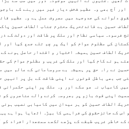
ت تھیں ۔جنہوں نے انہیں موجودہ دور میں سب سے بڑا 
اور آج بھی وہ عظیم شخض دیار غیر میں رہنے کے باوجو 
وق دلوانے کی جدوجہد میں مصروف عمل ہے وہ عظیم قائد
طاف حسین ہے قائدتحریک محترم جناب الطاف حسین پاکس
ج فرسودہ سیاسی نظام اور ملک پر طاقت اور دولت کے ذر
کستان کی مظلوم عوام کو ایک پر چم تلے جمع کیا اور 
ریک الطاف حسین ہمیشہ اختیار و اقتدار حاصل ہونے کے ب
تے ہو ئے کام کیا اور ملک کی غریب و مظلوم عوام کی ح
سین نے راہ حق پر ہمیشہ بے سروسامانی کے عالم میں م
ی جب بھی باطل قوتوں نے اپنی طاقت کے بل پر انہیں ح
یں کامیاب نہ ھو سکے اور وہ ملک پر اپنی حکمرانی ق
میت اپنی قوت بازو پر بھروسہ کرنے والے عناصروں کو ن
ریک الطاف حسین کو ہر میدان میں کامیابی نصیب ہوئی 
 اس کے جائزحقوق کی فراہمی کا بیڑہ اٹھایا ہوا ہے یہی
کے خاطر غریب طبقے کے پڑھے لکھے سمجھدار افراد کو آ