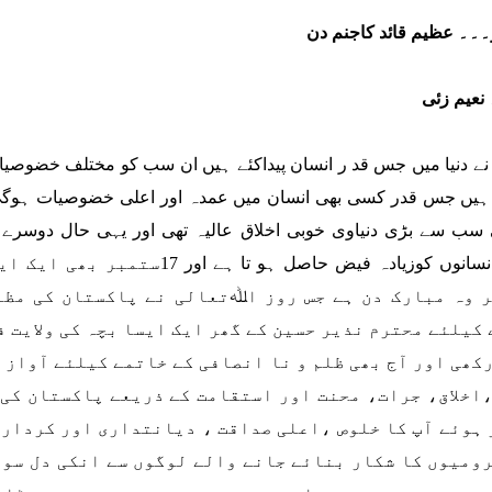
 نعیم زئی
نے دنیا میں جس قد ر انسان پیداکئے ہیں ان سب کو مختلف خضوصیا
ی ہیں جس قدر کسی بھی انسان میں عمدہ اور اعلی خضوصیات ہوگی 
ی سب سے بڑی دنیاوی خوبی اخلاق عالیہ تھی اور یہی حال دوسرے 
دوسرے انسانوں کوزیادہ فیض حاص
بر وہ مبارک دن ہے جس روز اﷲتعالی نے پاکستان کی مظ
کیلئے محترم نذیر حسین کے گھر ایک ایسا بچہ کی ولایت ف
کھی اور آج بھی ظلم و نا انصافی کے خاتمے کیلئے آواز ح
اخلاق، جرات، محنت اور استقامت کے ذریعے پاکستان کی 
ہوئے آپ کا خلوص ،اعلی صداقت ، دیانتداری اور کردار
ومیوں کا شکار بنائے جانے والے لوگوں سے انکی دل سوز