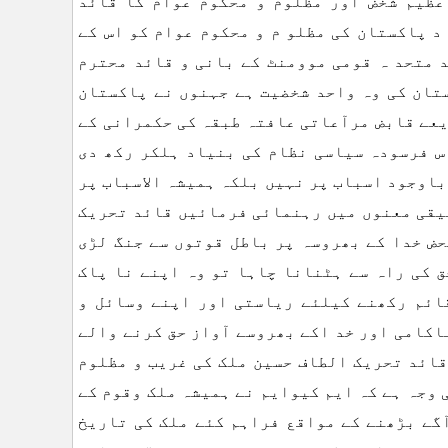
عظیم شخض اور مظلوم و محکوم عوام کا قائد
د پاکستان کی مظلو م و محکوم عوام کو اس کے
 متحد ہ قومی موومنٹ کے بانی و قائد محترم
تان کی وہ واحد شخضیت ہے جہنوں نے پاکستان
یعے قابض مرآعاتی عافتہ طبقہ کی حکمرانی کے
اس فرسودہ سیاسی نظام کی بنیاد ہلکر رکھ دی
اوجود اسباب پر نہیں بلکہ ہمیشہ الاسباب پر
قیقی معنوں میں رہنمائی فرمائیں قائد تحریک
حض خدا کے بھروسہ پر باطل قوتوں سے جنگ لڑی
ق کی راہ سے ہٹنانا چاہا تو وہ اپنے نا پاک
ائم رکھنے کیلئے ریاستی اور اپنے وسائل و
اکامی اور خد اکے بھروسے آواز حق کرنے والے
قائد تحریک الطاف حسین ملک کی غریب و مظلوم
 وجہ ہے کہ ایم کیوایم نے ہمیشہ ملک وقوم کے
گے بڑھنے کے مواقع فراہم کئے ملک کی تاریخ