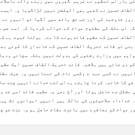
ی بار اس تنظیم نے غریب گھروں میں رہنے والے باصلاح
لطاف حسین نے کھبی بھی الیکشن نہیں لڑاگویا وہ ایسے ب
روز جدوجہد کی اور جب حق ہاتھ میں آگیا تو انہوں نے 
ہ اس ملک کی مظلوم عوام کے حوالے کردیا کہ اسے جس 
لطاف حسین کے عظیم قائدہونے کا منہ بولتا ثبوت ہے کہ 
بنی تو قائد تحریک الطاف حسین کے خاندان کا کوئی بھی
ایم میں وزارت رشتوں کی بدولت نہیں بلکہ سچائی ،دیا
و دی جاتی ہیں بلاشبہ قائد تحریک الطاف حسین ایک عظیم
نہیں نے کسی عہد ے ،کسی نام کی تمنانہیں وہ صرف مظل
ی کا خاتمہ کرنا چاہتے ہے اس لئے خدانے انہیں چند سال
 مشکل سے حاصل ہوتا اور آج بھی یہ عظیم قائد اسی جد و
 خداداد صلاحیتوں کی مالک ہیں انہیں ایوانوں تک پہ
ر عوام کو معاشرے میں باعزت مقام حاصل ہو وہ عزت جو چ