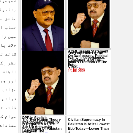
خصوصیا
بنادیا 
جائز حق
جناب ال
میں رائ
خلاف پا
AltafHussain Statement
The Objective Of The
قائد تح
Gen-Z Of Pakistan
On Democracy, Political
War Of Independence:
Should Play Role To End
Dynasties, And The
India's Freedom Or The
نظر رکھ
Oppression : Altaf
Futu
...
Creat
...
Hussain
...
23 Jul 2026
13 Jul 2026
الطاف ح
29 Jul 2026
اور جیت
عزائم م
ذرائع س
قائد تح
عوام کو
PPP In Sindh Is
The Two-Nation Theory
Civilian Supremacy In
Intentionally Trying To
Is Regarded As The
Pakistan Is At Its Lowest
مفادات 
Stir Up Animosity
Foundation Of Pakistan,
Ebb Today—Lower Than
Between The
...