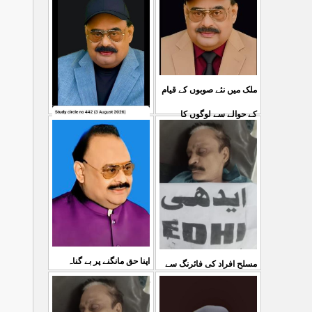
ملک میں نئے صوبوں کے قیام
کے حوالے سے لوگوں کا
کشمیرکا کونہ کونہ لہو
...
مطالبہ بالکل درست ہے۔ ا
لہو ہے لیکن حکومت کواس
03 Aug 2026
کی کوئی پرواہ نہیں ہے
...
04 Aug 2026
اپنا حق مانگنے پر بے گناہ
مسلح افراد کی فائرنگ سے
کشمیریوں کو گولیاں مارکر
ایم کیوایم کے سینئر کارکن
...
شہ رگ کوکاٹ دیا گی