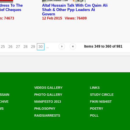
dress To The
Altaf Hussain Talk With Cm Qaim Ali
ief Cheques
Shah & Other Ppp Leaders At
Govern
s: 74673
12 Feb 2015 Views: 76409
Items
349
to
360
of
981
25
26
27
28
29
30
...
VIDEOS GALLERY
LINKS
SSAIN
PHOTO GALLERY
STUDY CIRCLE
CHIVE
MANIFESTO 2013
FIKRI NISHIST
WS
PHILOSOPHY
POETRY
RAIDS/ARRESTS
POLL