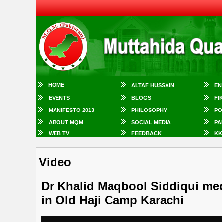
HOME
ALTAF HUSSAIN
EN
EVENTS
BLOGS
FI
MANIFESTO 2013
PHILOSOPHY
PO
ABOUT MQM
SOCIAL MEDIA
PA
WEB TV
FEEDBACK
KK
Video
Dr Khalid Maqbool Siddiqui medi
in Old Haji Camp Karachi