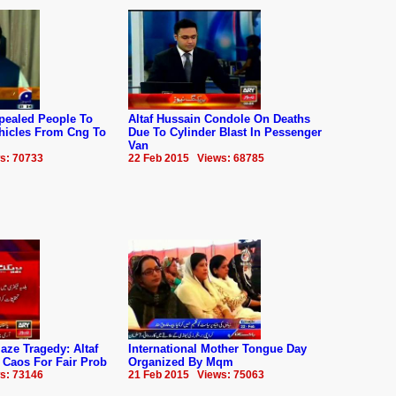
pealed People To
Altaf Hussain Condole On Deaths
ehicles From Cng To
Due To Cylinder Blast In Pessenger
Van
s: 70733
22 Feb 2015 Views: 68785
aze Tragedy: Altaf
International Mother Tongue Day
 Caos For Fair Prob
Organized By Mqm
s: 73146
21 Feb 2015 Views: 75063