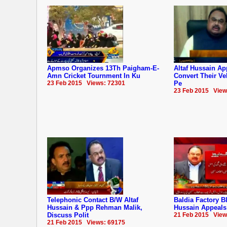
Apmso Organizes 13Th Paigham-E-
Altaf Hussain Ap
Amn Cricket Tournment In Ku
Convert Their V
23 Feb 2015 Views: 72301
Pe
23 Feb 2015 View
Telephonic Contact B/W Altaf
Baldia Factory Bl
Hussain & Ppp Rehman Malik,
Hussain Appeals
Discuss Polit
21 Feb 2015 View
21 Feb 2015 Views: 69175