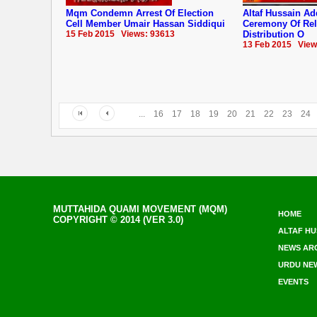
Mqm Condemn Arrest Of Election
Altaf Hussain Ad
Cell Member Umair Hassan Siddiqui
Ceremony Of Rel
15 Feb 2015 Views: 93613
Distribution O
13 Feb 2015 View
...
16
17
18
19
20
21
22
23
24
MUTTAHIDA QUAMI MOVEMENT (MQM)
HOME
COPYRIGHT © 2014 (VER 3.0)
ALTAF HU
NEWS AR
URDU NE
EVENTS