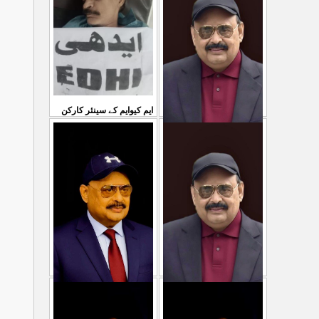
...
سمیع الدین رحمانی ک
31 Jul 2026
30 Jul 2026
ایم کیوایم کے سینئر کارکن
سمیع الدین رحمانی کی
معصوم کشمیریوں کے خون
شہادت پر متحدہ قومی
سے ہولی کھیلنابند کی جائے،
...
موو
...
الطاف حسین
29 Jul 2026
29 Jul 2026
پاکستان میں ظلم وجبر
مہاجرکسی سے نفرت نہیں