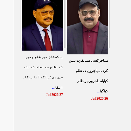
شہادت پر متحدہ قومی
سے ہولی کھیلنابند کی جائے،
...
موو
...
الطاف حسین
29 Jul 2026
29 Jul 2026
پاکستان میں ظلم وجبر
مہاجرکسی سے نفرت نہیں
کے نظام سے نجات کے لئے
کرتے مہاجروں نے ظلم
جین زی کوآگے آنا ہوگا۔
کیایامہاجروں پر ظلم
...
الطا
...
کیاگیا
27 Jul 2026
26 Jul 2026