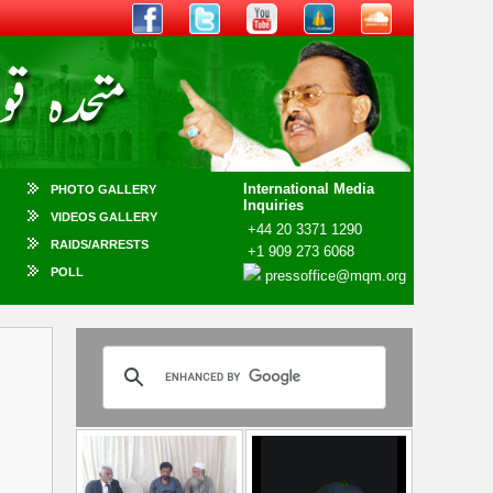
International Media
PHOTO GALLERY
Inquiries
VIDEOS GALLERY
+44 20 3371 1290
RAIDS/ARRESTS
+1 909 273 6068
POLL
pressoffice@mqm.org