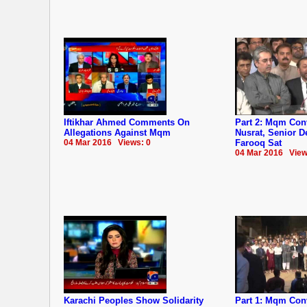
Iftikhar Ahmed Comments On
Part 2: Mqm Co
Allegations Against Mqm
Nusrat, Senior 
04 Mar 2016 Views: 0
Farooq Sat
04 Mar 2016 View
Karachi Peoples Show Solidarity
Part 1: Mqm Co