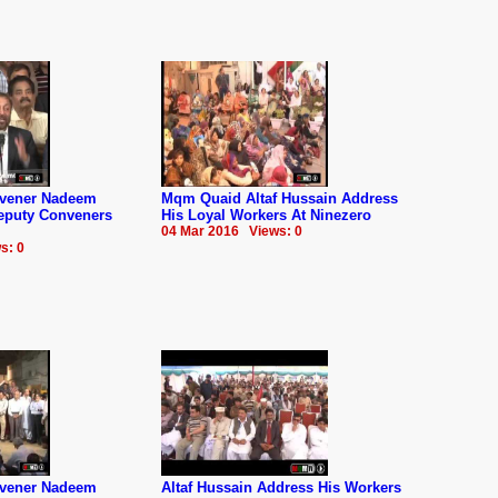
nvener Nadeem
Mqm Quaid Altaf Hussain Address
Deputy Conveners
His Loyal Workers At Ninezero
04 Mar 2016 Views: 0
s: 0
nvener Nadeem
Altaf Hussain Address His Workers