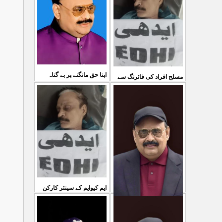
03 Aug 2026
کی کوئی پرواہ نہیں ہے
...
04 Aug 2026
اپنا حق مانگنے پر بے گناہ
مسلح افراد کی فائرنگ سے
کشمیریوں کو گولیاں مارکر
ایم کیوایم کے سینئر کارکن
...
شہ رگ کوکاٹ دیا گی
...
سمیع الدین رحمانی ک
31 Jul 2026
30 Jul 2026
ایم کیوایم کے سینئر کارکن
سمیع الدین رحمانی کی
معصوم کشمیریوں کے خون