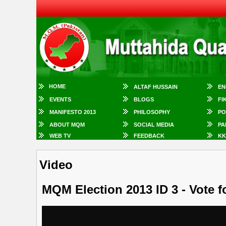
HOME
ALTAF HUSSAIN
EN
EVENTS
BLOGS
FI
MANIFESTO 2013
PHILOSOPHY
PO
ABOUT MQM
SOCIAL MEDIA
PA
WEB TV
FEEDBACK
KK
Video
MQM Election 2013 ID 3 - Vote fo