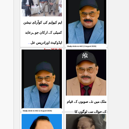
ایم کیوایم کی کوآرڈی نیشن
کمیٹی کے ارکان جوہرعابد
...
ایڈوکیٹ اورادریس عل
06 Aug 2026
حکومت پاکستان کی جانب
سے آزادکشمیرالیکشن کی
صحیح رپورٹنگ کرنے والے
...
ص
05 Aug 2026
ملک میں نئے صوبوں کے قیام
کے حوالے سے لوگوں کا
کشمیرکا کونہ کونہ لہو
...
مطالبہ بالکل درست ہے۔ ا
لہو ہے لیکن حکومت کواس