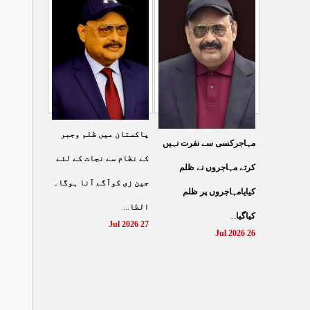
شہادت پر متحدہ قومی
سے ہولی کھیلنابند کی جائے،
...
موو
...
الطاف حسین
29 Jul 2026
29 Jul 2026
پاکستان میں ظلم وجبر
مہاجرکسی سے نفرت نہیں
کے نظام سے نجات کے لئے
کرتے مہاجروں نے ظلم
جین زی کوآگے آنا ہوگا۔
کیایامہاجروں پر ظلم
...
الطا
...
کیاگیا
27 Jul 2026
26 Jul 2026