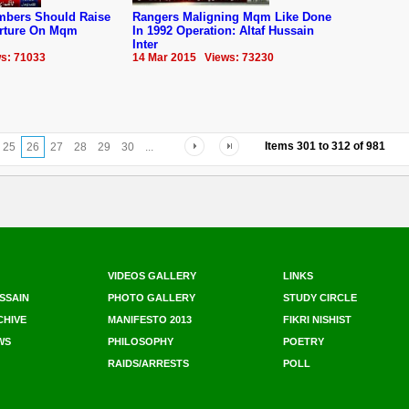
embers Should Raise
Rangers Maligning Mqm Like Done
orture On Mqm
In 1992 Operation: Altaf Hussain
Inter
s: 71033
14 Mar 2015 Views: 73230
Items
301
to
312
of
981
25
26
27
28
29
30
...
VIDEOS GALLERY
LINKS
SSAIN
PHOTO GALLERY
STUDY CIRCLE
CHIVE
MANIFESTO 2013
FIKRI NISHIST
WS
PHILOSOPHY
POETRY
RAIDS/ARRESTS
POLL