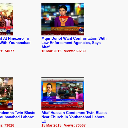
il At Ninezero To
Mqm Donot Want Confrontation With
 With Youhanabad
Law Enforcement Agencies, Says
Altaf
s: 74077
16 Mar 2015 Views: 69239
ondemns Twin Blasts
Altaf Hussain Condemns Twin Blasts
Youhanabad Lahore:
Near Church In Youhanabad Lahore
Ex
s: 73026
15 Mar 2015 Views: 70567