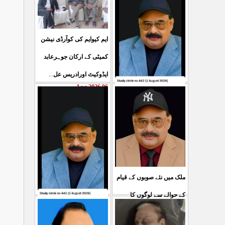
ایم کیوایم کی کوآرڈی نیشن
کمیٹی کے ارکان جوہرعابد
...
ایڈوکیٹ اورادریس عل
06 Aug 2026
حکومت پاکستان کی جانب
سے آزادکشمیرالیکشن کی
صحیح رپورٹنگ کرنے والے
...
ص
05 Aug 2026
ملک میں نئے صوبوں کے قیام
کے حوالے سے لوگوں کا
کشمیرکا کونہ کونہ لہو
...
مطالبہ بالکل درست ہے۔ ا
لہو ہے لیکن حکومت کواس