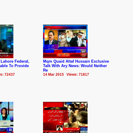
 Lahore Federal,
Mqm Quaid Altaf Hussain Exclusive
able To Provide
Talk With Ary News: Would Neither
Re
s: 72437
14 Mar 2015 Views: 71817