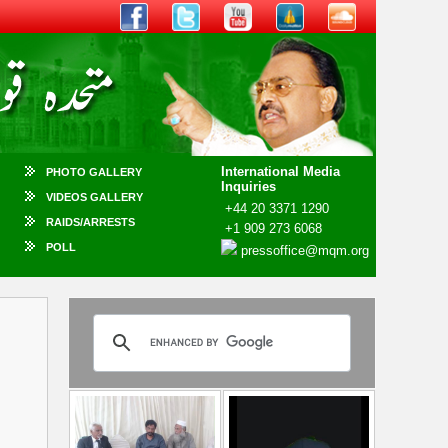
International Media
PHOTO GALLERY
Inquiries
VIDEOS GALLERY
+44 20 3371 1290
RAIDS/ARRESTS
+1 909 273 6068
POLL
pressoffice@mqm.org