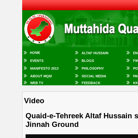
HOME
ALTAF HUSSAIN
EN
EVENTS
BLOGS
FI
MANIFESTO 2013
PHILOSOPHY
PO
ABOUT MQM
SOCIAL MEDIA
PA
WEB TV
FEEDBACK
KK
Video
Quaid-e-Tehreek Altaf Hussain s
Jinnah Ground