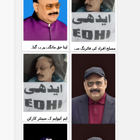
03 Aug 2026
کی کوئی پرواہ نہیں ہے
...
04 Aug 2026
اپنا حق مانگنے پر بے گناہ
مسلح افراد کی فائرنگ سے
کشمیریوں کو گولیاں مارکر
ایم کیوایم کے سینئر کارکن
...
شہ رگ کوکاٹ دیا گی
...
سمیع الدین رحمانی ک
31 Jul 2026
30 Jul 2026
ایم کیوایم کے سینئر کارکن
سمیع الدین رحمانی کی
معصوم کشمیریوں کے خون