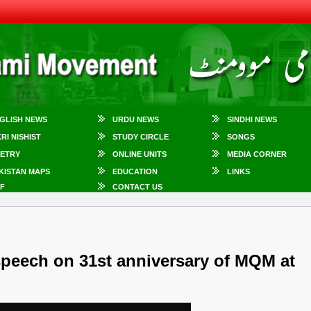
GLISH NEWS
URDU NEWS
SINDHI NEWS
KRI NISHIST
STUDY CIRCLE
SONGS
ETRY
ONLINE UNITS
MEDIA CORNER
KISTAN MAPS
EDUCATION
LINKS
F
CONTACT US
peech on 31st anniversary of ‪‎MQM‬ at