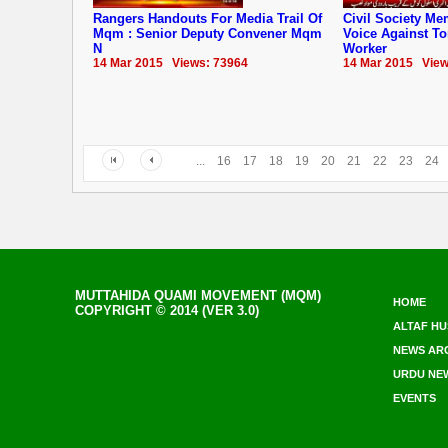
Rangers Handouts For Media Trail Of
Civil Society M
Mqm : Senior Deputy Convener Mqm
Voice Against T
N
Worker
14 Mar 2015 Views: 73964
14 Mar 2015 View
...
16
17
18
19
20
21
22
23
24
MUTTAHIDA QUAMI MOVEMENT (MQM)
HOME
COPYRIGHT © 2014 (VER 3.0)
ALTAF HU
NEWS AR
URDU NE
EVENTS