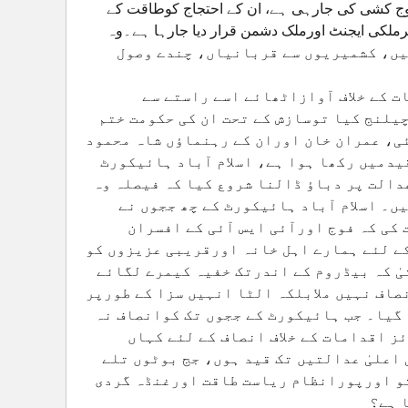
فوج کشی کی جارہی ہے، ان کے احتجاج کوطاقت کے
یرملکی ایجنٹ اورملک دشمن قرار دیا جارہا ہے۔وہ
اتی رہیں، کشمیریوں سے قربانیاں، چندے وصول
ت کے خلاف آوازاٹھائے اسے راستے سے
لنج کیا توسازش کے تحت ان کی حکومت ختم
ی، عمران خان اوران کے رہنماؤں شاہ محمود
دمیں رکھا ہوا ہے، اسلام آباد ہائیکورٹ
دالت پر دباؤ ڈالنا شروع کیا کہ فیصلہ وہ
ں۔ اسلام آباد ہائیکورٹ کے چھ ججوں نے
کی کہ فوج اورآئی ایس آئی کے افسران
ے لئے ہمارے اہل خانہ اورقریبی عزیزوں کو
ٰ کہ بیڈروم کے اندرتک خفیہ کیمرے لگائے
صاف نہیں ملابلکہ الٹا انہیں سزا کے طورپر
گیا۔ جب ہائیکورٹ کے ججوں تک کوانصاف نہ
ز اقدامات کے خلاف انصاف کے لئے کہاں
اعلیٰ عدالتیں تک قید ہوں، جج بوٹوں تلے
تو اورپورانظام ریاست طاقت اورغنڈہ گردی
ا ہے؟