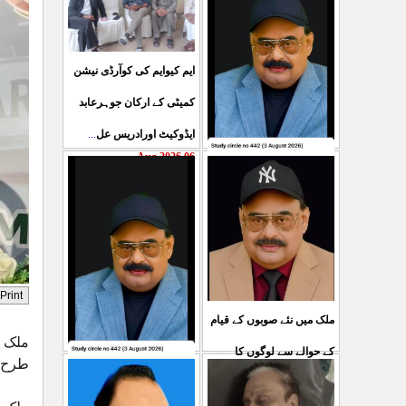
ایم کیوایم کی کوآرڈی نیشن
کمیٹی کے ارکان جوہرعابد
ایڈوکیٹ اورادریس عل
...
06 Aug 2026
حکومت پاکستان کی جانب
سے آزادکشمیرالیکشن کی
صحیح رپورٹنگ کرنے والے
ص
...
05 Aug 2026
ملک میں نئے صوبوں کے قیام
ملک م
کے حوالے سے لوگوں کا
طرح 
کشمیرکا کونہ کونہ لہو
مطالبہ بالکل درست ہے۔ ا
...
لہو ہے لیکن حکومت کواس