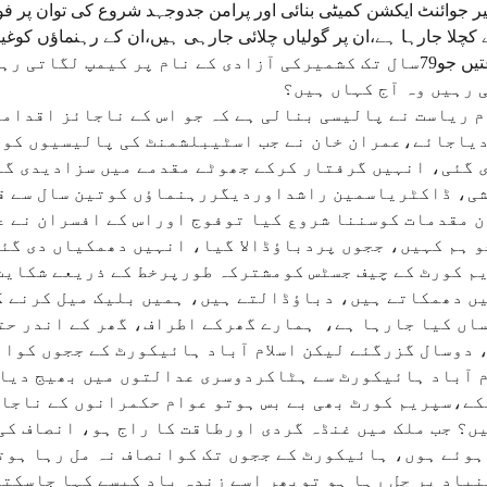
 جوائنٹ ایکشن کمیٹی بنائی اور پرامن جدوجہد شروع کی توان پر 
 کچلا جارہا ہے،ان پر گولیاں چلائی جارہی ہیں،ان کے رہنماؤں کوغ
جماعتیں جو79سال تک کشمیرکی آزادی کے نام پر کیمپ لگ
 رہیں وہ آج کہاں ہیں؟
 ریاست نے پالیسی بنالی ہے کہ جو اس کے ناجائز اقداما
یاجائے،عمران خان نے جب اسٹیبلشمنٹ کی پالیسیوں کوچی
 گئی، انہیں گرفتار کرکے جھوٹے مقدمے میں سزادیدی گئ
ی، ڈاکٹریاسمین راشداوردیگررہنماؤں کوتین سال سے قی
ن مقدمات کوسننا شروع کیا توفوج اوراس کے افسران نے ع
و ہم کہیں، ججوں پردباؤڈالا گیا، انہیں دھمکیاں دی گئی
م کورٹ کے چیف جسٹس کومشترکہ طورپرخط کے ذریعے شکایت 
ں دھمکاتے ہیں، دباؤڈالتے ہیں، ہمیں بلیک میل کرنے ک
اں کیا جارہا ہے، ہمارے گھرکے اطراف، گھر کے اندر حتی
 دوسال گزرگئے لیکن اسلام آباد ہائیکورٹ کے ججوں کوان
م آباد ہائیکورٹ سے ہٹاکردوسری عدالتوں میں بھیج دیا 
کے،سپریم کورٹ بھی بے بس ہوتو عوام حکمرانوں کے ناجائ
ں؟ جب ملک میں غنڈہ گردی اورطاقت کا راج ہو، انصاف کی 
ہوئے ہوں، ہائیکورٹ کے ججوں تک کوانصاف نہ مل رہا ہو
نیاد پر چل رہا ہو توپھر اسے زندہ باد کیسے کہا جاسکت