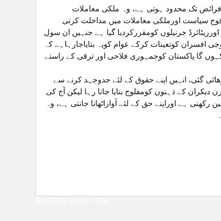
 فرائض تک محدود ہوتی ہے، وہ ملکی معاملات
وج سیاست اورملکی معاملات میں مداخلت کرتی
اورریٹائرڈ جرنیلوں کومقررکردیا گیا ہے جنہیں ان سول
وجی افسران کوتعینات کرکے عوام کویہ بتایاجارہاہے کہ
 کہوں گا پاکستان کوجمہوری فلاحی اور ترقی کے راستے
یخ پڑھائی گئی، انہیں اپنے حقوق کے لئے جدوجہد کرنے سے
ن دیکران کے ذہنوں کومفلوج بنایا جاتا رہا لیکن آج کی
رکھتی ہے اوراپنے حق کے لئے آوازاٹھانا جانتی ہے، وہ
۔
8/7/2026 1:50:57 AM