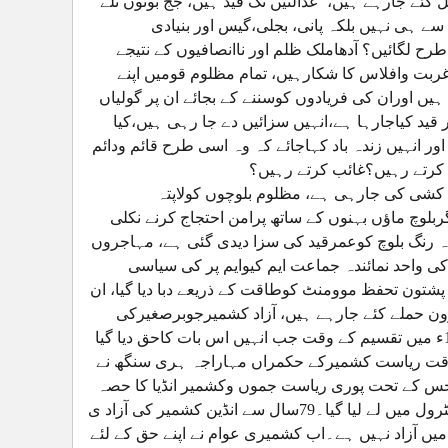
 کئے جارہے ہیں، عدالتیں تک قید ہیں، جج بوٹوں تلے
 دیا گیا اورملک کے 98 فیصد عوام حقوق سے ہی نہیں بلکہ پانی، بجلی،گیس اور بنیادی
 لگائیں؟ آدھاملک ظلم اور ناانصافیوں کے نتیجے
غربت وافلاس کا شکارہیں، تمام مظلوم قومیں اپنے
ں اوران کی فریادوں کوسننے کے بجائے ان پر گولیاں
قید کیاجارہا ہے،انہیں سزائیں دے جا رہی ہیں،کیا
 انہیں زندہ باد کہاجائے کہ وہ اسی طرح قائم ودائم
د کرتے رہیں؟غائب کرتے رہیں؟
سل کشی کی جارہی ہے، مظلوم بلوچوں کولاپتہ
یگربلوچ ماؤں بہنوں کے ساتھ پرامن احتجاج کرنے نکلی
ماہ رنگ بلوچ کوعمرقید کی سزا دیدی گئی ہے، مہاجروں
ی واحد نمائندہ جماعت ایم کیوایم پر کی سیاسی
و پشتون تحفظ موومنٹ کوطاقت کے ذریعے دبا دیا گیا، ان
ون حملے کئے جارہے ہیں، آزاد کشمیرجوبرصغیرکی
تقسیم کے وقت ایک آزاداورخودمختارریاست تھی، جہاں ڈوگرہ راج تھا،1947ء میں تقسیم کے وقت جب انہیں اس بات کاحق دیا گیا
اس وقت ریاست کشمیرکے حکمراں مہاراجہ ہری سنگھ نے
ط کرلئے جس کے تحت پوری ریاست جموں وکشمیر انڈیا کا حصہ
بن گئی تھی لیکن قبائلی لشکروں کوبھیج کرکشمیرکے آدھے حصے کو اپنے کنٹرول میں لے لیا گیا۔79سال سے انڈین کشمیر کی آزاد ی
ے میں آزاد نہیں ہے۔اب کشمیری عوام نے اپنے حق کے لئے