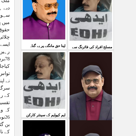
ملک م
03 Aug 2026
کی کوئی پرواہ نہیں ہے
سہولت
...
میں پ
04 Aug 2026
حقوق 
چلائی
ایسے 
اپنا حق مانگنے پر بے گناہ
مسلح افراد کی فائرنگ سے
رہیں،
کشمیریوں کو گولیاں مارکر
ایم کیوایم کے سینئر کارکن
78ب
کیاجا
شہ رگ کوکاٹ دیا گی
...
سمیع الدین رحمانی ک
...
تواس 
31 Jul 2026
30 Jul 2026
نے اپ
سرگرم
کے رہ
کہ وہ
ایم کیوایم کے سینئر کارکن
سمیع الدین رحمانی کی
معصوم کشمیریوں کے خون
کے نا