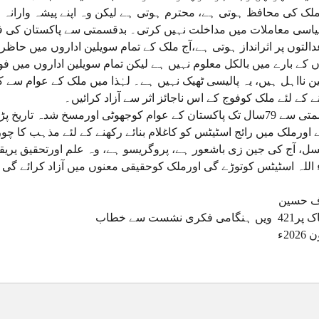
لک کی محافظ ہوتی ہے، محترم ہوتی ہے لیکن وہ اپنے پیشہ وارانہ
اسی معاملات میں مداخلت نہیں کرتی۔ بدقسمتی سے پاکستان کی ف
التوں پر اثرانداز ہوتی ہے،آج ملک کے تمام سویلین اداروں میں حاظر 
ں کے بارے میں بالکل معلوم نہیں ہے لیکن تمام سویلین اداروں میں ف
ن نااہل ہیں، یہ پالیسی ٹھیک نہیں ہے۔ لہٰذا میں ملک کے عوام سے
نے کے لئے ملک کوفوج کے اس ناجائز اثر سے آزاد کرائیں۔
بدقسمتی سے 79سال تک پاکستان کے عوام کوجھوٹی اورمسخ شدہ تار
 اورملک میں رائج اسٹیٹس کو کاغلام بنائے رکھنے کے لئے مذہب کا چور
سل، آج کی جین زی باشعور ہے، پروگریسو ہے، وہ علم اورتحقیق یریقین 
 اللہ اسٹیٹس کوتوڑے گی اورملک کوحقیقی معنوں میں آزاد کرائے گی
ف حسین
امی فکری نشست سے خطاب