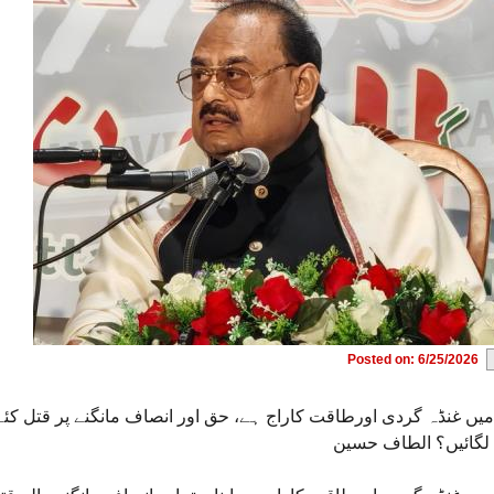
Posted on: 6/25/2026
یں غنڈہ گردی اورطاقت کاراج ہے، حق اور انصاف مانگنے پر قتل کئے
لگائیں؟ الطاف حسین