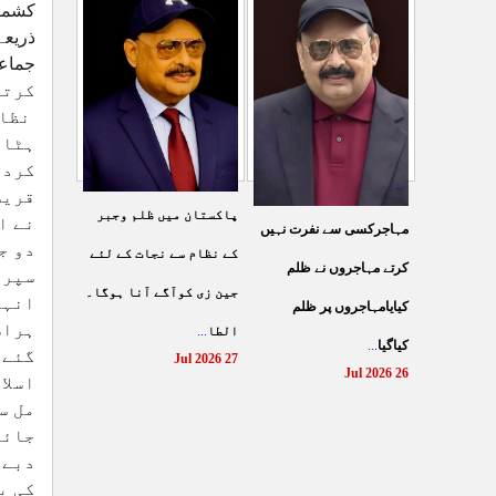
شہادت پر متحدہ قومی
کشمیر
سے ہولی کھیلنابند کی جائے،
ذریعے
موو
...
الطاف حسین
...
29 Jul 2026
29 Jul 2026
کرتی
نظام
ہٹاد
کردی
قریش
پاکستان میں ظلم وجبر
نے ا
مہاجرکسی سے نفرت نہیں
دو ج
کے نظام سے نجات کے لئے
کرتے مہاجروں نے ظلم
سپری
جین زی کوآگے آنا ہوگا۔
انہی
کیایامہاجروں پر ظلم
ہراس
الطا
...
کیاگیا
...
گئے،
27 Jul 2026
26 Jul 2026
اسلا
مل س
جائی
دبے 
کی ب