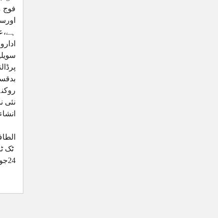
فوج م
اورسی
ہے،عد
ادارو
سویلی
پرڈال
روکنے
نئی ن
انشاء
الطا
ٹک ٹاک پر421 ویں ہنگ
24جون 2026ء