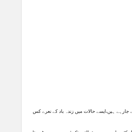
 جارہے ہیں،ایسے حالات میں زندہ باد کے نعرے کس