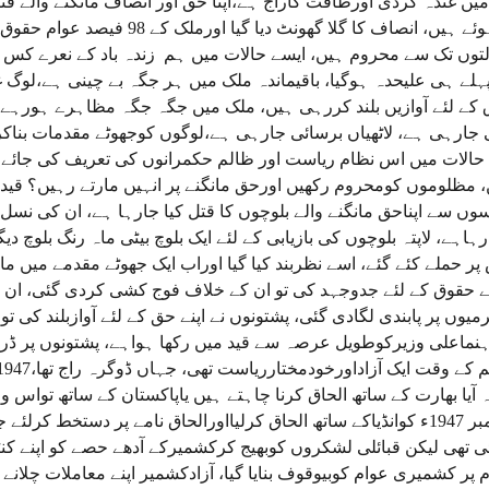
یں غنڈہ گردی اورطاقت کاراج ہے،اپنا حق اور انصاف مانگنے والے قتل
دبے ہوئے ہیں، انصاف کا گلا گھونٹ
وں تک سے محروم ہیں، ایسے حالات میں ہم زندہ باد کے نعرے کس طرح
ہلے ہی علیحدہ ہوگیا، باقیماندہ ملک میں ہر جگہ بے چینی ہے،لوگ 
کے لئے آوازیں بلند کررہی ہیں، ملک میں جگہ جگہ مظاہرے ہورہے ہی
 جارہی ہے، لاٹھیاں برسائی جارہی ہے،لوگوں کوجھوٹے مقدمات بناکر 
حالات میں اس نظام ریاست اور ظالم حکمرانوں کی تعریف کی جائے اور
 مظلوموں کومحروم رکھیں اورحق مانگنے پر انہیں مارتے رہیں؟ قی
رسوں سے اپناحق مانگنے والے بلوچوں کا قتل کیا جارہا ہے، ان کی ن
رہاہے، لاپتہ بلوچوں کی بازیابی کے لئے ایک بلوچ بیٹی ماہ رنگ بلوچ د
پر حملے کئے گئے، اسے نظربند کیا گیا اوراب ایک جھوٹے مقدمے میں 
نے حقوق کے لئے جدوجہد کی تو ان کے خلاف فوج کشی کردی گئی، ان ک
یوں پر پابندی لگادی گئی، پشتونوں نے اپنے حق کے لئے آوازبلند کی ت
نماعلی وزیرکوطویل عرصہ سے قید میں رکھا ہواہے، پشتونوں پر ڈر
 آیا بھارت کے ساتھ الحاق کرنا چاہتے ہیں یاپاکستان کے ساتھ تو
26نومبر 1947ء کوانڈیاکے ساتھ الحاق کرلیااورالحاق نامے پر دستخ
م پر کشمیری عوام کوبیوقوف بنایا گیا، آزادکشمیر اپنے معاملات چلان