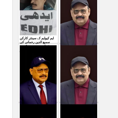
ایم کیوایم کے سینئر کارکن
سمیع الدین رحمانی کی
شہادت پر متحدہ قومی
موو
...
معصوم کشمیریوں کے خون
29 Jul 2026
سے ہولی کھیلنابند کی جائے،
الطاف حسین
...
29 Jul 2026
پاکستان میں ظلم وجبر
مہاجرکسی سے نفرت نہیں
کے نظام سے نجات کے لئے
کرتے مہاجروں نے ظلم
جین زی کوآگے آنا ہوگا۔