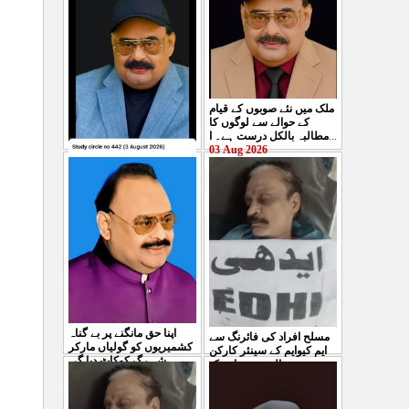
ملک میں نئے صوبوں کے قیام
کے حوالے سے لوگوں کا
مطالبہ بالکل درست ہے۔ ا
...
03 Aug 2026
کشمیرکا کونہ کونہ لہو
لہو ہے لیکن حکومت کواس
کی کوئی پرواہ نہیں ہے
...
04 Aug 2026
اپنا حق مانگنے پر بے گناہ
مسلح افراد کی فائرنگ سے
کشمیریوں کو گولیاں مارکر
ایم کیوایم کے سینئر کارکن
شہ رگ کوکاٹ دیا گی
...
سمیع الدین رحمانی ک
...
31 Jul 2026
30 Jul 2026