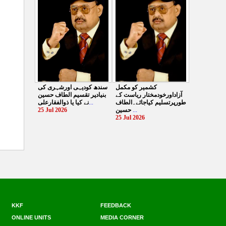
کیایامہاجروں پر ظلم
الطا
...
کیاگیا
...
27 Jul 2026
26 Jul 2026
سندھ کودیہی اورشہری کی
کشمیر کو مکمل
بنیادپر تقسیم الطاف حسین
آزاداورخودمختار ریاست کے
نے کیا یا ذوالفقارعلی
...
طورپرتسلیم کیاجائے۔الطاف
25 Jul 2026
حسین
...
25 Jul 2026
KKF
FEEDBACK
ONLINE UNITS
MEDIA CORNER