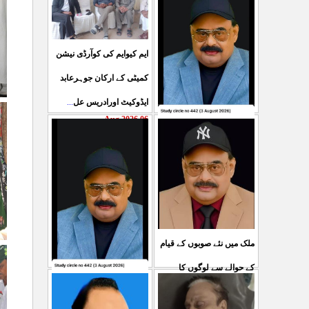
ایم کیوایم کی کوآرڈی نیشن
کمیٹی کے ارکان جوہرعابد
...
ایڈوکیٹ اورادریس عل
06 Aug 2026
حکومت پاکستان کی جانب
سے آزادکشمیرالیکشن کی
صحیح رپورٹنگ کرنے والے
...
ص
05 Aug 2026
ملک میں نئے صوبوں کے قیام
کے حوالے سے لوگوں کا
کشمیرکا کونہ کونہ لہو
...
مطالبہ بالکل درست ہے۔ ا
لہو ہے لیکن حکومت کواس