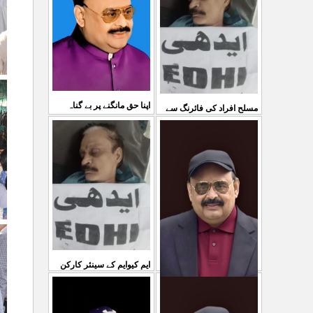
03 Aug 2026
کی کوئی پرواہ نہیں ہے
...
04 Aug 2026
اپنا حق مانگنے پر بے گناہ
مسلح افراد کی فائرنگ سے
کشمیریوں کو گولیاں مارکر
ایم کیوایم کے سینئر کارکن
...
شہ رگ کوکاٹ دیا گی
...
سمیع الدین رحمانی ک
31 Jul 2026
30 Jul 2026
ایم کیوایم کے سینئر کارکن
سمیع الدین رحمانی کی
معصوم کشمیریوں کے خون