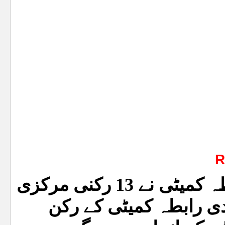
R
متحدہ قومی موومنٹ کی رابطہ کمیٹی نے 13 رکنی مرکزی
ی رابطہ کمیٹی کے رکن