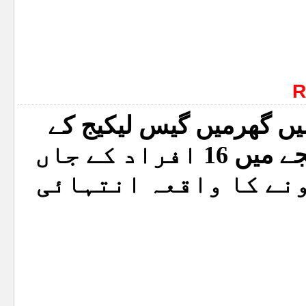
R
یں گھرمیں گیس لیکیج کے
باعث ہونے والے دھماکے کے نتیجے میں 16 افراد کے جاں
نے کا واقعہ انتہائی