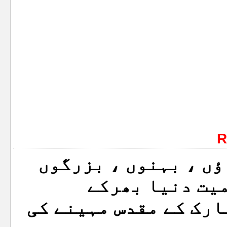
R
ں ، بہنوں ، بزرگوں
یت دنیا بھرکے
رک کے مقدس مہینے کی