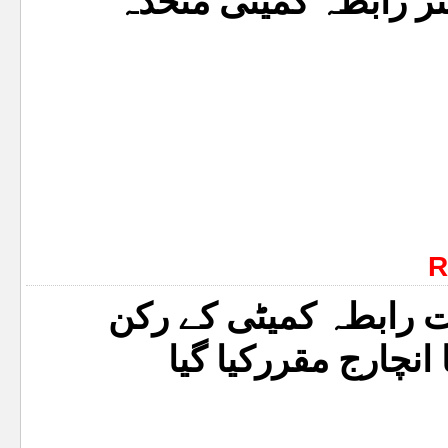
نر رابطہ کمیٹی متحدہ
R
ت رابطہ کمیٹی کے رکن
نچارج مقررکیا گیا