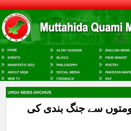
HOME
ALTAF HUSSAIN
ENGLISH NEWS
EVENTS
BLOGS
FIKRI NISHIST
MANIFESTO 2013
PHILOSOPHY
POETRY
ABOUT MQM
SOCIAL MEDIA
PAKISTAN MAPS
WEB TV
FEEDBACK
KKF
URDU NEWS ARCHIVE
کومتوں سے جنگ بندی کی