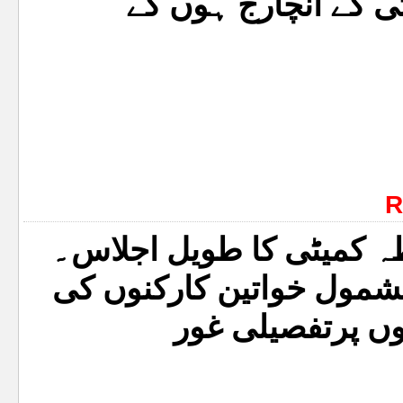
 کے انچارج ہوں گے
R
ہ کمیٹی کا طویل اجلاس۔
بشمول خواتین کارکنوں کی
وں پرتفصیلی غور