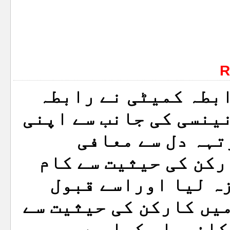
R
بطہ کمیٹی نے رابطہ
ینسی کی جانب سے اپنی
ہہ دل سے معافی
کن کی حیثیت سے کام
ہ لیا اوراسے قبول
یں کارکن کی حیثیت سے
کافیصلہ کیا ہے