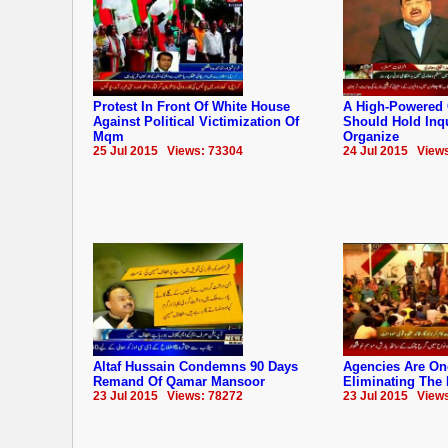
Protest In Front Of White House
A High-Powered
Against Political Victimization Of
Should Hold Inqu
Mqm
Organize
25 Jul 2015 Views: 73304
24 Jul 2015 View
Altaf Hussain Condemns 90 Days
Agencies Are On
Remand Of Qamar Mansoor
Eliminating The
23 Jul 2015 Views: 78272
23 Jul 2015 View