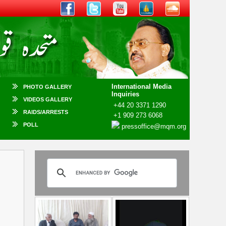
International Media
PHOTO GALLERY
Inquiries
VIDEOS GALLERY
+44 20 3371 1290
RAIDS/ARRESTS
+1 909 273 6068
POLL
pressoffice@mqm.org