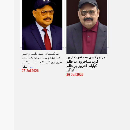
الطاف حسین
...
29 Jul 2026
پاکستان میں ظلم وجبر
مہاجرکسی سے نفرت نہیں
کے نظام سے نجات کے لئے
کرتے مہاجروں نے ظلم
جین زی کوآگے آنا ہوگا۔
کیایامہاجروں پر ظلم
الطا
...
کیاگیا
...
27 Jul 2026
26 Jul 2026