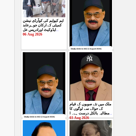
ایم کیوایم کی کوآرڈی نیشن
کمیٹی کے ارکان جوہرعابد
ایڈوکیٹ اورادریس عل
...
06 Aug 2026
حکومت پاکستان کی جانب
سے آزادکشمیرالیکشن کی
صحیح رپورٹنگ کرنے والے
ص
...
05 Aug 2026
ملک میں نئے صوبوں کے قیام
کے حوالے سے لوگوں کا
مطالبہ بالکل درست ہے۔ ا
...
03 Aug 2026
کشمیرکا کونہ کونہ لہو
لہو ہے لیکن حکومت کواس
کی کوئی پرواہ نہیں ہے
...