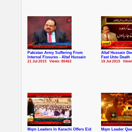
Pakistan Army Suffering From
Altaf Hussain De
Internal Fissures - Altaf Hussain
Fast Unto Death
21 Jul 2015 Views: 80462
19 Jul 2015 View
Mqm Leaders In Karachi Offers Eid
Mqm Leader Qas