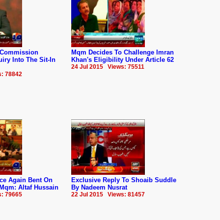
 Commission
Mqm Decides To Challenge Imran
iry Into The Sit-In
Khan's Eligibility Under Article 62
24 Jul 2015 Views: 75511
s: 78842
ce Again Bent On
Exclusive Reply To Shoaib Suddle
 Mqm: Altaf Hussain
By Nadeem Nusrat
s: 79665
22 Jul 2015 Views: 81457