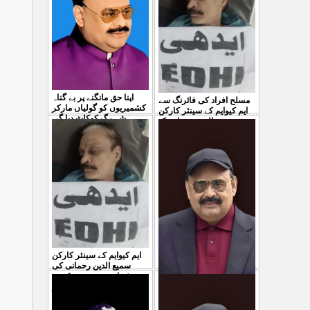
04 Aug 2026
اپنا حق مانگنے پر بے گناہ
مسلح افراد کی فائرنگ سے
کشمیریوں کو گولیاں مارکر
ایم کیوایم کے سینئر کارکن
شہ رگ کوکاٹ دیا گی
...
سمیع الدین رحمانی ک
...
31 Jul 2026
30 Jul 2026
ایم کیوایم کے سینئر کارکن
سمیع الدین رحمانی کی
شہادت پر متحدہ قومی
موو
...
معصوم کشمیریوں کے خون
29 Jul 2026
سے ہولی کھیلنابند کی جائے،