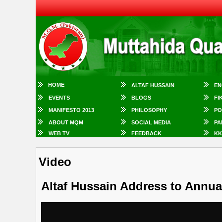
HOME
ALTAF HUSSAIN
EN
EVENTS
BLOGS
FI
MANIFESTO 2013
PHILOSOPHY
PO
ABOUT MQM
SOCIAL MEDIA
PA
WEB TV
FEEDBACK
KK
Video
Altaf Hussain Address to Annu