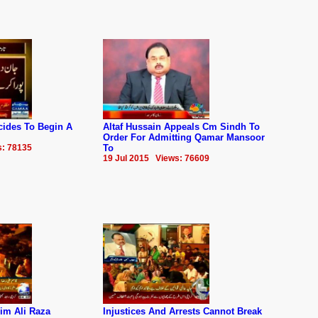
cides To Begin A
Altaf Hussain Appeals Cm Sindh To
Order For Admitting Qamar Mansoor
s: 78135
To
19 Jul 2015 Views: 76609
im Ali Raza
Injustices And Arrests Cannot Break