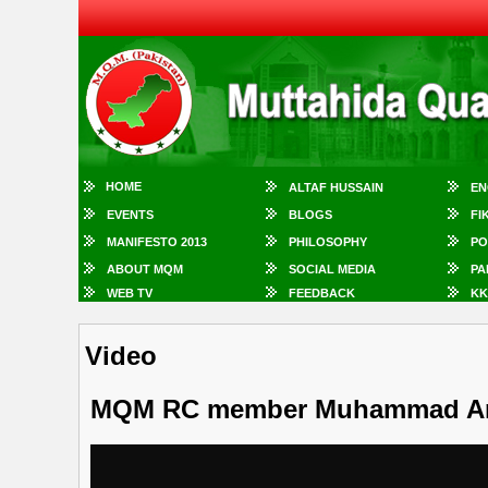
HOME
ALTAF HUSSAIN
EN
EVENTS
BLOGS
FI
MANIFESTO 2013
PHILOSOPHY
PO
ABOUT MQM
SOCIAL MEDIA
PA
WEB TV
FEEDBACK
KK
Video
MQM RC member Muhammad An