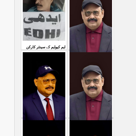
...
سمیع الدین رحمانی ک
31 Jul 2026
30 Jul 2026
ایم کیوایم کے سینئر کارکن
سمیع الدین رحمانی کی
معصوم کشمیریوں کے خون
شہادت پر متحدہ قومی
سے ہولی کھیلنابند کی جائے،
...
موو
...
الطاف حسین
29 Jul 2026
29 Jul 2026
پاکستان میں ظلم وجبر
مہاجرکسی سے نفرت نہیں