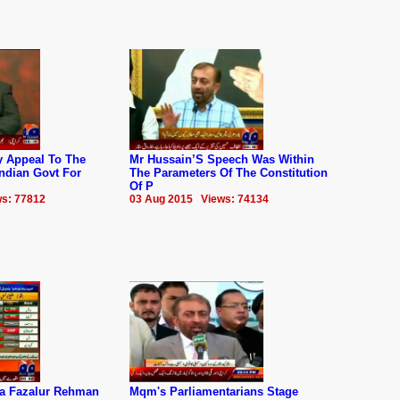
y Appeal To The
Mr Hussain’S Speech Was Within
ndian Govt For
The Parameters Of The Constitution
Of P
s: 77812
03 Aug 2015 Views: 74134
na Fazalur Rehman
Mqm's Parliamentarians Stage