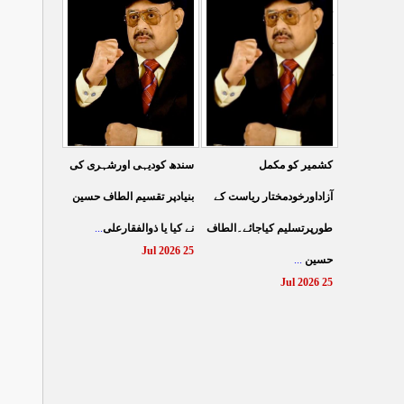
کے نظام سے نجات کے لئے
کرتے مہاجروں نے ظلم
جین زی کوآگے آنا ہوگا۔
کیایامہاجروں پر ظلم
...
الطا
...
کیاگیا
27 Jul 2026
26 Jul 2026
سندھ کودیہی اورشہری کی
کشمیر کو مکمل
بنیادپر تقسیم الطاف حسین
آزاداورخودمختار ریاست کے
...
نے کیا یا ذوالفقارعلی
طورپرتسلیم کیاجائے۔الطاف
25 Jul 2026
...
حسین
25 Jul 2026