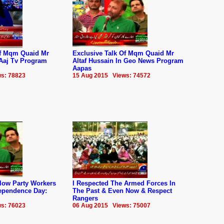
Of Mqm Quaid Mr
Exclusive Talk Of Mqm Quaid Mr
 Aaj Tv Program
Altaf Hussain In Geo News Program
Aapas
s: 78823
15 Aug 2015 Views: 74572
llow Party Workers
I Respected The Armed Forces In
dependence Day:
The Past & Even Now & Respect
Rangers
s: 76023
06 Aug 2015 Views: 75007