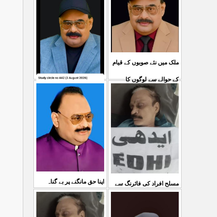
ملک میں نئے صوبوں کے قیام
کے حوالے سے لوگوں کا
کشمیرکا کونہ کونہ لہو
...
مطالبہ بالکل درست ہے۔ ا
لہو ہے لیکن حکومت کواس
03 Aug 2026
کی کوئی پرواہ نہیں ہے
...
04 Aug 2026
اپنا حق مانگنے پر بے گناہ
مسلح افراد کی فائرنگ سے
کشمیریوں کو گولیاں مارکر
ایم کیوایم کے سینئر کارکن
...
شہ رگ کوکاٹ دیا گی