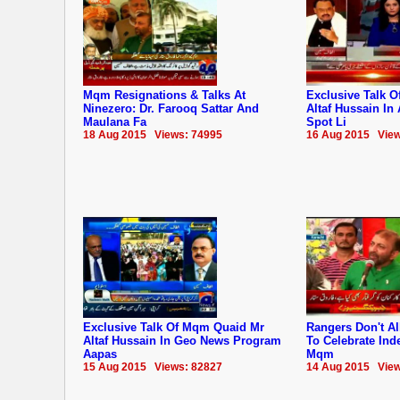
Mqm Resignations & Talks At
Exclusive Talk 
Ninezero: Dr. Farooq Sattar And
Altaf Hussain In
Maulana Fa
Spot Li
18 Aug 2015 Views: 74995
16 Aug 2015 View
Exclusive Talk Of Mqm Quaid Mr
Rangers Don't A
Altaf Hussain In Geo News Program
To Celebrate In
Aapas
Mqm
15 Aug 2015 Views: 82827
14 Aug 2015 View