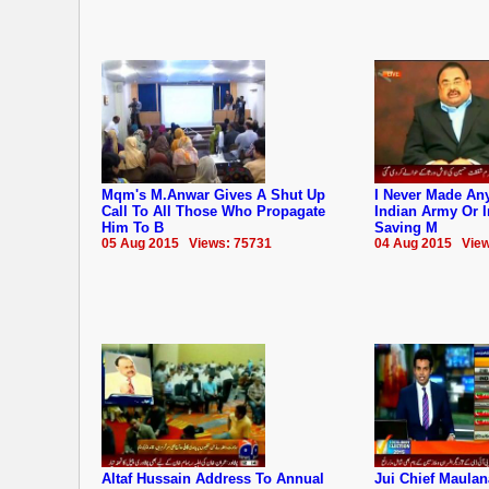
Mqm's M.Anwar Gives A Shut Up
I Never Made An
Call To All Those Who Propagate
Indian Army Or I
Him To B
Saving M
05 Aug 2015 Views: 75731
04 Aug 2015 View
Altaf Hussain Address To Annual
Jui Chief Maula