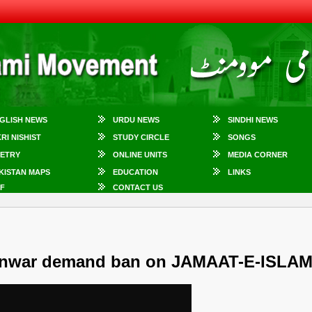
GLISH NEWS
URDU NEWS
SINDHI NEWS
KRI NISHIST
STUDY CIRCLE
SONGS
ETRY
ONLINE UNITS
MEDIA CORNER
KISTAN MAPS
EDUCATION
LINKS
F
CONTACT US
war demand ban on JAMAAT-E-ISLAM