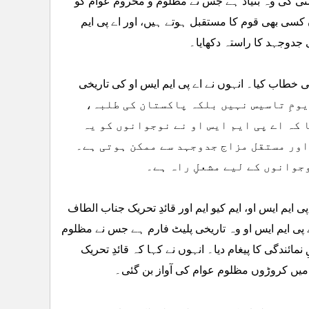
رستی کی وہ بنیاد ہے جس نے مظلوم و محروم عوام کو
 کسی بھی قوم کا مستقبل ہوتے ہیں، اور اے پی ایم
جدوجہد کا راستہ دکھایا۔
ی خطاب کیا۔ انہوں نے اے پی ایم ایس او کی تاریخی
 کا دن صرف ایک تنظیمی یومِ تاسیس نہیں بلکہ پاکستان کی طلبہ،
 کہ اے پی ایم ایس او نے نوجوانوں کو یہ
اور مستقل مزاج جدوجہد سے ممکن ہوتی ہے۔
جوانوں کے لیے مشعلِ راہ ہے۔
 ایم ایس او، ایم کیو ایم اور قائدِ تحریک جناب الطاف
پی ایم ایس او وہ تاریخی پلیٹ فارم ہے جس نے مظلوم
ئندگی کا پیغام دیا۔ انہوں نے کہا کہ قائدِ تحریک
میں کروڑوں مظلوم عوام کی آواز بن گئی۔