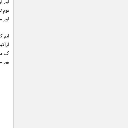
یومِ 
اور م
ایم ک
اراکی
کے مش
بھر م