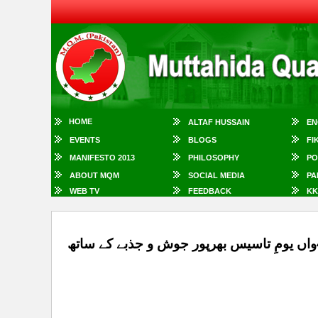
HOME
ALTAF HUSSAIN
EN
EVENTS
BLOGS
FI
MANIFESTO 2013
PHILOSOPHY
PO
ABOUT MQM
SOCIAL MEDIA
PA
WEB TV
FEEDBACK
KK
ایم کیو ایم ہیوسٹن چیپٹر کے زیرِ اہتمام اے پی ایم ایس او کا 48واں یومِ تاسیس بھرپور جوش و جذبے کے ساتھ