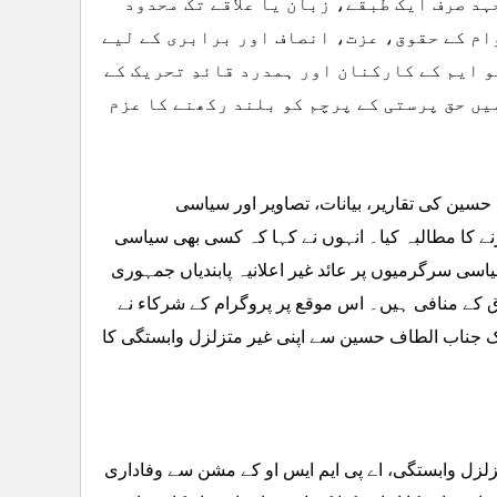
ہد صرف ایک طبقے، زبان یا علاقے تک محدود
ام کے حقوق، عزت، انصاف اور برابری کے لیے
و ایم کے کارکنان اور ہمدرد قائدِ تحریک کے
یں حق پرستی کے پرچم کو بلند رکھنے کا عزم
حسین کی تقاریر، بیانات، تصاویر اور سیاسی
رنے کا مطالبہ کیا۔ انہوں نے کہا کہ کسی بھی سیاسی
ن سیاسی سرگرمیوں پر عائد غیر اعلانیہ پابندیاں جمہوری
قوق کے منافی ہیں۔ اس موقع پر پروگرام کے شرکاء نے
ریک جناب الطاف حسین سے اپنی غیر متزلزل وابستگی کا
زلزل وابستگی، اے پی ایم ایس او کے مشن سے وفاداری