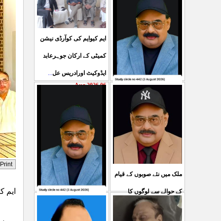
ایم کیوایم کی کوآرڈی نیشن
کمیٹی کے ارکان جوہرعابد
ایڈوکیٹ اورادریس عل
...
06 Aug 2026
حکومت پاکستان کی جانب
سے آزادکشمیرالیکشن کی
صحیح رپورٹنگ کرنے والے
ص
...
05 Aug 2026
ملک میں نئے صوبوں کے قیام
ایم کیو ای
کے حوالے سے لوگوں کا
کشمیرکا کونہ کونہ لہو
مطالبہ بالکل درست ہے۔ ا
...
ہیوسٹن،
لہو ہے لیکن حکومت کواس