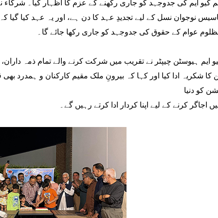
تاسیس نوجوان نسل کے لیے تجدیدِ عہد کا دن ہے، اور یہ عہد کیا گیا
ظلوم عوام کے حقوق کی جدوجہد کو جاری رکھا جائے گا۔
یو ایم ہیوسٹن چیپٹر نے تقریب میں شرکت کرنے والے تمام ذمہ داران، 
ن کا شکریہ ادا کیا اور کہا کہ بیرونِ ملک مقیم کارکنان و ہمدرد بھی 
ن کو دنیا
یں اجاگر کرنے کے لیے اپنا کردار ادا کرتے رہیں گے۔