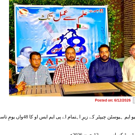
Posted on: 6/12/2026
م ہیوسٹن چیپٹر کے زیرِ اہتمام اے پی ایم ایس او کا 48واں یومِ تاسیس بھرپور جوش و جذبے کے ساتھ منایا گیا
 ٹیکساس۔۔۔ 12 جون 2026ء