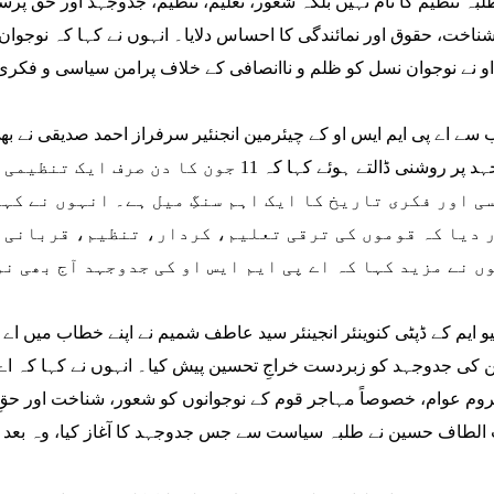
لبہ تنظیم کا نام نہیں بلکہ شعور، تعلیم، تنظیم، جدوجہد اور حق پ
شناخت، حقوق اور نمائندگی کا احساس دلایا۔ انہوں نے کہا کہ نوجوان
و نے نوجوان نسل کو ظلم و ناانصافی کے خلاف پرامن سیاسی و فکری 
 سے اے پی ایم ایس او کے چیئرمین انجنئیر سرفراز احمد صدیقی نے بھ
جدوجہد پر روشنی ڈالتے ہوئے کہا کہ 11 جون
ی اور فکری تاریخ کا ایک اہم سنگِ میل ہے۔ انہوں نے کہا
 دیا کہ قوموں کی ترقی تعلیم، کردار، تنظیم، قربانی 
ں نے مزید کہا کہ اے پی ایم ایس او کی جدوجہد آج بھی نو
یو ایم کے ڈپٹی کنوینئر انجینئر سید عاطف شمیم نے اپنے خطاب میں اے پی
کی جدوجہد کو زبردست خراجِ تحسین پیش کیا۔ انہوں نے کہا کہ اے 
وم عوام، خصوصاً مہاجر قوم کے نوجوانوں کو شعور، شناخت اور حقِ نما
الطاف حسین نے طلبہ سیاست سے جس جدوجہد کا آغاز کیا، وہ بعد 