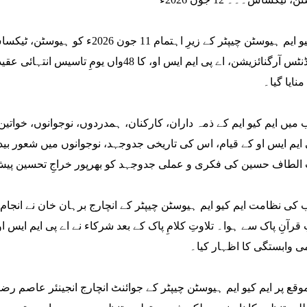
ایم کیو ایم ہیوسٹن چیپٹر کے زیرِ 
اسٹوڈنٹس آرگنائزیشن، اے پی ایم ایس او، کا
منایا گیا۔
 میں ایم کیو ایم کے ذمہ داران، کارکنان، ہمدردوں، نوجوانوں، خوات
 ایم ایس او کے قیام، اس کی تاریخی جدوجہد، نوجوانوں میں شعور بیدار 
الطاف حسین کی فکری و عملی جدوجہد کو بھرپور خراجِ تحسین پیش
 کی نظامت ایم کیو ایم ہیوسٹن چیپٹر کے انچارج برہان خان نے انجام 
ِ قرآنِ پاک سے ہوا۔ تلاوتِ کلامِ پاک کے بعد شرکاء نے اے پی ایم ایس 
ی وابستگی کا اظہار کیا۔
قع پر ایم کیو ایم ہیوسٹن چیپٹر کے جوائنٹ انچارج انجینئر عاصم ر