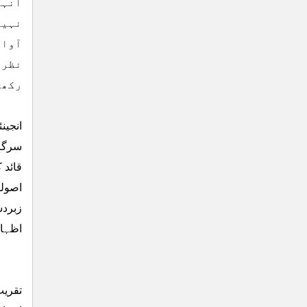
انہو
نہیں
آواز
نظری
رکھت
انجین
سرگرم
قائد 
اصولو
زبردس
اظہار
تقریب