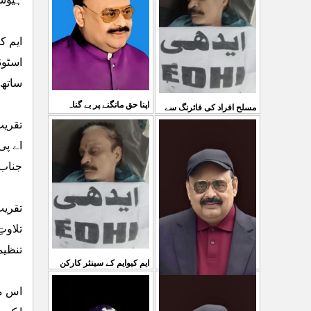
03 Aug 2026
کی کوئی پرواہ نہیں ہے
...
04 Aug 2026
ساتھ 
اپنا حق مانگنے پر بے گناہ
مسلح افراد کی فائرنگ سے
تقریب
کشمیریوں کو گولیاں مارکر
ایم کیوایم کے سینئر کارکن
اے پی
شہ رگ کوکاٹ دیا گی
...
سمیع الدین رحمانی ک
...
جناب 
31 Jul 2026
30 Jul 2026
تقریب
تلاوت
تنظیم
ایم کیوایم کے سینئر کارکن
سمیع الدین رحمانی کی
اس مو
معصوم کشمیریوں کے خون