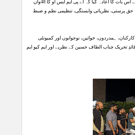
اور ایم کیو ایم کی جدوجہد کو جاری رکھنے کے عزم کا اظہار کیا۔ شرکاء نے اس بات کا اعادہ کیا کہ اے پی ایم ایس او کا 48واں
 کہ حق پرستی، نظریاتی وابستگی، تنظیمی نظم و ضبط
کارکنان، ہمدردوں، خواتین، نوجوانوں اور کمیونٹی
قائدِ تحریک جناب الطاف حسین کے نظریے اور ایم کیو ایم