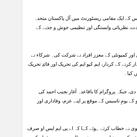
اہتمام 11 جون 2026ء کو ہیوسٹن، ٹیکساس کے ایک مقامی ریسٹورنٹ میں آل پاکستان متحدہ
 48واں یومِ تاسیس انتہائی عقیدت، نظریاتی وابستگی اور تنظیمی جوش و جذبے کے
ین اور کمیونٹی کے معزز افراد نے شرکت کی۔ شرکاء نے
کرنے کے کردار، ایم کیو ایم کی تحریک اور قائدِ تحریک
 کیا۔
دی، جبکہ پروگرام کا باقاعدہ آغاز نجیب احمد کی
او کے یومِ تاسیس کے موقع پر اپنے عزم، وفاداری اور
ضوی نے خطاب کرتے ہوئے کہا کہ اے پی ایم ایس او صرف