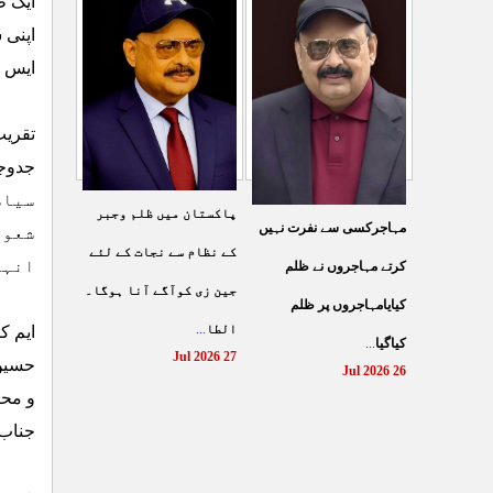
ایک ط
شہادت پر متحدہ قومی
سے ہولی کھیلنابند کی جائے،
اپنی 
موو
...
الطاف حسین
...
ایس ا
29 Jul 2026
29 Jul 2026
تقریب
سیاس
پاکستان میں ظلم وجبر
مہاجرکسی سے نفرت نہیں
شعور
کے نظام سے نجات کے لئے
انہو
کرتے مہاجروں نے ظلم
جین زی کوآگے آنا ہوگا۔
کیایامہاجروں پر ظلم
الطا
...
ایم ک
کیاگیا
...
27 Jul 2026
حسین 
26 Jul 2026
و محر
جناب 