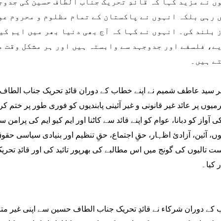
ں نے مزید کہا کہ قائدِ تحریک جناب الطاف حسین کی جدوج
 رہی بلکہ انہوں نے پاکستان کے تمام مظلوم و محروم عو
 بلند کی۔ انہوں نے کہا کہ آج بھی دنیا بھر میں ایم کی
ے، فلسفے اور جدوجہد سے وابستہ ہیں اور ہر مشکل وقت م
ے ہیں۔
ئر سید عاطف شمیم نے اپنے خطاب کے دوران قائدِ تحریک جناب الطاف 
یوں پر عائد غیر قانونی و غیر آئینی پابندیوں کو فوری طور پر ختم ک
کی آواز کو دبانا، عوام کو اپنے قائد سے کاٹنا اور ایم کیو ایم کی پرام
ں، آئین، آزادیٔ اظہار، حقِ اجتماع، حقِ تنظیم اور بنیادی سیاسی ح
ت تالیوں کی گونج میں اس مطالبے کی بھرپور تائید کی اور قائدِ تح
 کیا۔
 کے دوران شرکاء نے قائدِ تحریک جناب الطاف حسین سے اپنی غیر مت