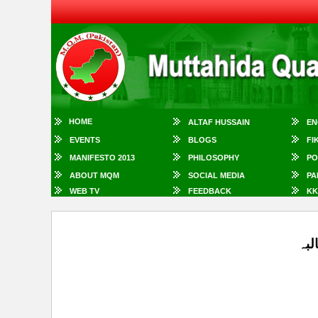
HOME
ALTAF HUSSAIN
EN
EVENTS
BLOGS
FI
MANIFESTO 2013
PHILOSOPHY
PO
ABOUT MQM
SOCIAL MEDIA
PA
WEB TV
FEEDBACK
KK
بہ