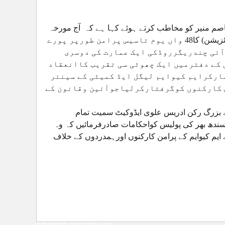
اصم منیر کو مخاطب کرتے ہوئے
کہا ہے کہ
آج مورخہ
11جون 2026ء بروز جمعرات APMSO (آل پاکستان متحدہ اسٹوڈینٹس آرگنائزیشن) کا48 واں یوم تاسیس پرامن طورپر پورے
آئی چندریگرروڈکی ایک عمارت کی دوسری
کے دفترمیں ایک چھوٹی سی تقریب کاانعقاد
مارکرایم کیوایم لیگل ایڈ کمیٹی کے سینئر
 کارکنوں کوگرفتارکرلیاجوآئین وقانون کے
 بزرگ رکن ادریس علوی ایڈوکیٹ سمیت تمام
ندھ بھر کی پولیس کواحکامات صادرفرمائیں کہ وہ
ے ایم کیوایم کے پرامن کارکنوں اورہمدردوں کے خلاف