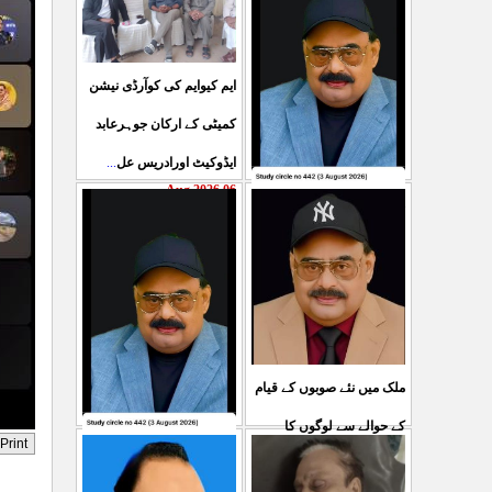
ایم کیوایم کی کوآرڈی نیشن
کمیٹی کے ارکان جوہرعابد
ایڈوکیٹ اورادریس عل
...
06 Aug 2026
حکومت پاکستان کی جانب
سے آزادکشمیرالیکشن کی
صحیح رپورٹنگ کرنے والے
ص
...
05 Aug 2026
ملک میں نئے صوبوں کے قیام
کے حوالے سے لوگوں کا
کشمیرکا کونہ کونہ لہو
مطالبہ بالکل درست ہے۔ ا
...
لہو ہے لیکن حکومت کواس