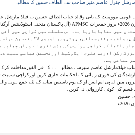
مارشل جنرل عاصم منیر صاحب سے الطاف حسین کا مطالبہ
 قومی موومنٹ کے بانی وقائد جناب الطاف حسین نے فیلڈ مارشل ع
تان میں منایاجارہا ہے۔ اس سلسلے میں کراچی میں آئی 
 پرواقع سینئرصحافی، یوٹیوبر اوروی لاگرتحسین عباسی 
جارہاتھا کہ کراچی پولیس کی بڑی نفری نے وہاں چھاپہ 
زرگ رکن ادریس علوی ایڈوکیٹ اورتحسین عباسی سمیت دس
ر منافی ہے۔
اب فیلڈمارشل عاصم منیرسے مطالبہ ہے کہ فی الفورمداخلت کرکے
رشدگان کی فوری رہائی کے احکامات جاری کریں اورکراچی سمیت س
روں میں اے پی ایم ایس او کے یوم تاسیس منانے کے لئے جمع ہونے وال
سم کی کوئی کارروائی نہ کریں۔
ف حسین