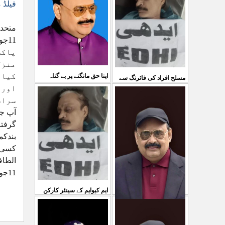
03 Aug 2026
فیلڈ 
کی کوئی پرواہ نہیں ہے
متحدہ
...
04 Aug 2026
پاکس
منزل
کیا 
اپنا حق مانگنے پر بے گناہ
مسلح افراد کی فائرنگ سے
اورب
کشمیریوں کو گولیاں مارکر
ایم کیوایم کے سینئر کارکن
سراس
شہ رگ کوکاٹ دیا گی
...
آپ جن
سمیع الدین رحمانی ک
...
31 Jul 2026
گرفتا
30 Jul 2026
بندکم
کسی ق
الطا
11جون 2026ء
ایم کیوایم کے سینئر کارکن
سمیع الدین رحمانی کی
معصوم کشمیریوں کے خون