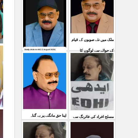
ملک میں نئے صوبوں کے قیام
کے حوالے سے لوگوں کا
کشمیرکا کونہ کونہ لہو
...
مطالبہ بالکل درست ہے۔ ا
لہو ہے لیکن حکومت کواس
03 Aug 2026
کی کوئی پرواہ نہیں ہے
...
04 Aug 2026
اپنا حق مانگنے پر بے گناہ
مسلح افراد کی فائرنگ سے
کشمیریوں کو گولیاں مارکر
ایم کیوایم کے سینئر کارکن
...
شہ رگ کوکاٹ دیا گی