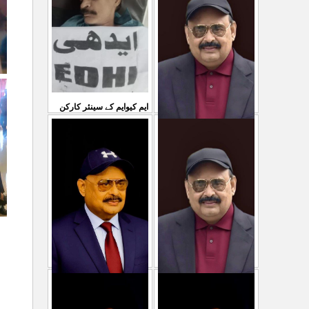
...
سمیع الدین رحمانی ک
31 Jul 2026
30 Jul 2026
ایم کیوایم کے سینئر کارکن
سمیع الدین رحمانی کی
معصوم کشمیریوں کے خون
شہادت پر متحدہ قومی
سے ہولی کھیلنابند کی جائے،
...
موو
...
الطاف حسین
29 Jul 2026
29 Jul 2026
پاکستان میں ظلم وجبر
مہاجرکسی سے نفرت نہیں