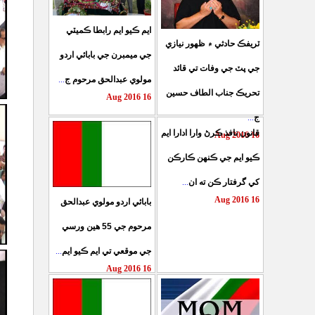
ايم ڪيو ايم رابطا ڪميٽي
ٽريفڪ حادثي ۾ ظهور نيازي
جي ميمبرن جي بابائي اردو
جي پٽ جي وفات تي قائد
...
مولوي عبدالحق مرحوم ج
تحريڪ جناب الطاف حسين
16 Aug 2016
...
ج
قانون نافذ ڪرڻ وارا ادارا ايم
16 Aug 2016
ڪيو ايم جي ڪنهن ڪارڪن
...
کي گرفتار ڪن ته ان
16 Aug 2016
بابائي اردو مولوي عبدالحق
مرحوم جي 55 هين ورسي
...
جي موقعي تي ايم ڪيو ايم
16 Aug 2016