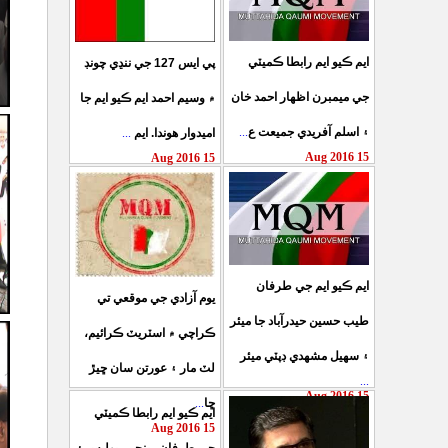
ايم ڪيو ايم رابطا ڪميٽي
پي ايس 127 جي ننڍي چونڊ
جي ميمبرن اظهار احمد خان
۾ وسيم احمد ايم ڪيو ايم جا
...
۽ اسلم آفريدي جميعت ع
...
اميدوار هوندا. ايم
15 Aug 2016
15 Aug 2016
ايم ڪيو ايم جي طرفان
يوم آزادي جي موقعي تي
طيب حسين حيدرآباد جا ميئر
ڪراچي ۾ اسٽريٽ ڪرائيم،
۽ سهيل مشهدي ڊپٽي ميئر
لٽ مار ۽ عورتن سان ڇيڙ
...
15 Aug 2016
...
ڇا
ايم ڪيو ايم رابطا ڪميٽي
15 Aug 2016