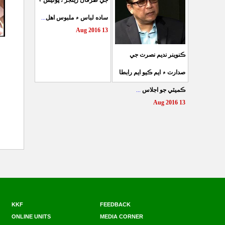
جي طرفان رينجر ، پوليس ۽
...
ساده لباس ۾ ملبوس اهل
13 Aug 2016
ڪنوينر نديم نصرت جي
صدارت ۾ ايم ڪيو ايم رابطا
...
ڪميٽي جو اجلاس
13 Aug 2016
KKF
FEEDBACK
ONLINE UNITS
MEDIA CORNER