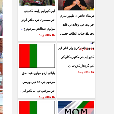
ايم ڪيو ايم رابطا ڪميٽي
ٽريفڪ حادثي ۾ ظهور نيازي
جي ميمبرن جي بابائي اردو
جي پٽ جي وفات تي قائد
...
مولوي عبدالحق مرحوم ج
تحريڪ جناب الطاف حسين
16 Aug 2016
...
ج
قانون نافذ ڪرڻ وارا ادارا ايم
16 Aug 2016
ڪيو ايم جي ڪنهن ڪارڪن
...
کي گرفتار ڪن ته ان
16 Aug 2016
بابائي اردو مولوي عبدالحق
مرحوم جي 55 هين ورسي
...
جي موقعي تي ايم ڪيو ايم
16 Aug 2016