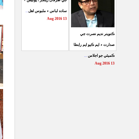
جي طرفان رينجر ، پوليس ۽
...
ساده لباس ۾ ملبوس اهل
13 Aug 2016
ڪنوينر نديم نصرت جي
صدارت ۾ ايم ڪيو ايم رابطا
...
ڪميٽي جو اجلاس
13 Aug 2016