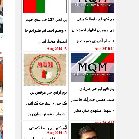
ايم ڪيو ايم رابطا ڪميٽي
پي ايس 127 جي ننڍي چونڊ
جي ميمبرن اظهار احمد خان
۾ وسيم احمد ايم ڪيو ايم جا
...
۽ اسلم آفريدي جميعت ع
...
اميدوار هوندا. ايم
15 Aug 2016
15 Aug 2016
ايم ڪيو ايم جي طرفان
يوم آزادي جي موقعي تي
طيب حسين حيدرآباد جا ميئر
ڪراچي ۾ اسٽريٽ ڪرائيم،
۽ سهيل مشهدي ڊپٽي ميئر
لٽ مار ۽ عورتن سان ڇيڙ
...
15 Aug 2016
...
ڇا
ايم ڪيو ايم رابطا ڪميٽي
15 Aug 2016