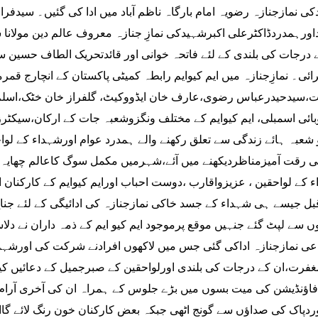
ی نمازجنازہ رضویہ امام بارگاہ ناظم آباد میں ادا کی گئیں۔ سیدف
ورہمدردڈاکٹرعلی اکبرشہیدکی نمازِ جنازہ معروف عالم دین مولانا سی
 درجات کی بلندی کے لئے فاتحہ خوانی اور قائدتحریک الطاف حسین 
ائی۔ نمازِجنازہ میں ایم کیوایم رابطہ کمیٹی پاکستان کے انچارج قم
سیدحیدرعباس رضوی،عارف خان ایڈووکیٹ، گلفراز خان خٹک،اسلم 
ائی اسمبلی، ایم کیوایم کے مختلف ونگزوشعبہ جات کے ارکان،سیکٹرز
شعبہ ہائے زندگی سے تعلق رکھنے والے ہمدرد عوام اورشہداء کے ل
ئی رقت آمیزمناظردیکھنے میں آئے،شہرمیں مکمل سوگ کاعالم چھایہ
 کے لواحقین ، عزیزواقارب ،دوست احباب اورایم کیوایم کے کارکنان ا
ل جیسے ہی شہداء کے جسد خاکی نمازجنازہ کی ادائیگی کے لئے جناح 
ں سے لپٹ گئے جنہیں موقع پرموجود ایم کیو ایم کے ذمہ داران نے دلا
عی نمازجنازہ اداکی گئی جس میں لاکھوں افرادنے شرکت کی اورشہد
فرت،ان کے درجات کی بلندی اورلواحقین کے صبرجمیل کے دعائیں کی
اؤنڈیشن کی میت بسوں میں بڑے جلوس کے ہمراہ ان کی آخری آرام گ
ردپاک کی صداؤں سے گونج اٹھی جبکہ بعض کارکنان خون رنگ لائے گاانقل