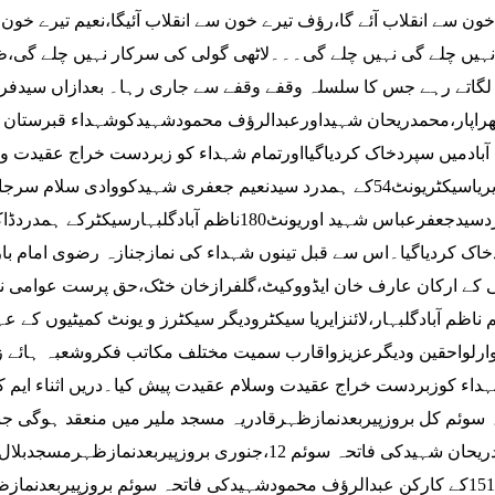
خون سے انقلاب آئے گا،رؤف تیرے خون سے انقلاب آئیگا،نعیم تیرے خون
،نہیں چلے گی نہیں چلے گی۔۔۔لاٹھی گولی کی سرکار نہیں چلے گ
لگاتے رہے جس کا سلسلہ وقفے وقفے سے جاری رہا۔ بعدازاں سیدفر
راپار،محمدریحان شہیداورعبدالرؤف محمودشہیدکوشہداء قبرستان عزی
آبادمیں سپردخاک کردیاگیااورتمام شہداء کو زبردست خراج عقیدت 
ہمدردسیدجعفرعباس شہید اوریونٹ180ناظم آبادگ
اک کردیاگیا۔اس سے قبل تینوں شہداء کی نمازجنازہ رضوی امام بارگ
 کے ارکان عارف خان ایڈووکیٹ،گلفرازخان خٹک،حق پرست عوامی نما
م ناظم آبادگلبہار،لائنزایریا سیکٹرودیگر سیکٹرز و یونٹ کمیٹیوں کے 
رلواحقین ودیگرعزیزواقارب سمیت مختلف مکاتب فکروشعبہ ہائے زن
داء کوزبردست خراج عقیدت وسلام عقیدت پیش کیا۔دریں اثناء ایم ک
محمدریحان شہیدکی فاتحہ سوئم 12،جنوری بروزپیربعد
یونٹ151کے کارکن عبدالرؤف محمودشہیدکی فاتحہ سوئم بروزپیربعدن