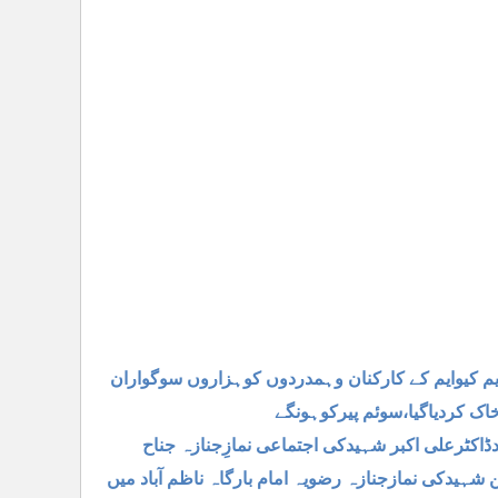
یم کیوایم کے کارکنان وہمدردوں کوہزاروں سوگواران
ک کردیاگیا،سوئم پیرکوہونگے
اکٹرعلی اکبر شہیدکی اجتماعی نمازِجنازہ جناح
ہیدکی نمازجنازہ رضویہ امام بارگاہ ناظم آباد میں