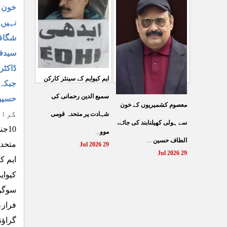
سمیع الدین رحمانی ک
...
خون ر
31 Jul 2026
30 Jul 2026
نہیں 
شگاف
سیدفر
ڈاکٹر
ایم کیوایم کے سینئر کارکن
جبکہ 
سمیع الدین رحمانی کی
حسین 
معصوم کشمیریوں کے خون
کراچی:۔۔۔
شہادت پر متحدہ قومی
سے ہولی کھیلنابند کی جائے،
موو
...
الطاف حسین
...
متحدہ
29 Jul 2026
29 Jul 2026
ایم ک
کیوای
سوگوا
فرازع
گراؤن