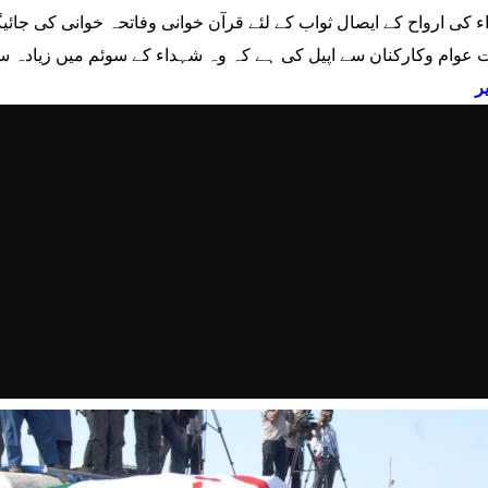
 کی ارواح کے ایصال ثواب کے لئے قرآن خوانی وفاتحہ خوانی کی جائی
عوام وکارکنان سے اپیل کی ہے کہ وہ شہداء کے سوئم میں زیادہ س
ر