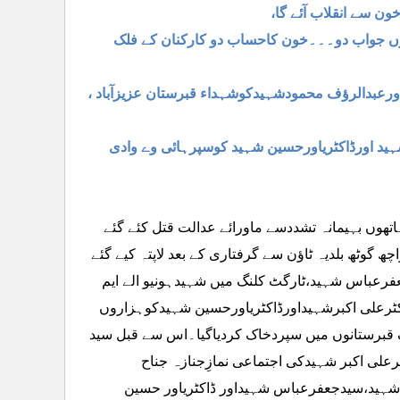
خون سے انقلاب آئے گا،
وں جواب دو۔۔۔خون کاحساب دو کارکنان کے فلک
رعبدالرؤف محمودشہیدکوشہداء قبرستان عزیزآباد ،
د اورڈاکٹریاورحسین شہید کوسپرہائی وے وادی
 کے ہاتھوں بہیمانہ تشددسے ماورائے عدالت قتل کئے گئے
وٹھ بلدیہ ٹاؤن سے گرفتاری کے بعد لاپتہ کیے گئے
فرعباس شہید،ٹارگٹ کلنگ میں شہیدہونیو الے ایم
کٹرعلی اکبرشہیداورڈاکٹریاورحسین شہیدکوہزاروں
قبرستانوں میں سپردخاک کردیاگیا۔اس سے قبل سید
علی اکبر شہیدکی اجتماعی نمازِجنازہ جناح
ی شہید،سیدجعفرعباس شہیداور ڈاکٹریاور حسین