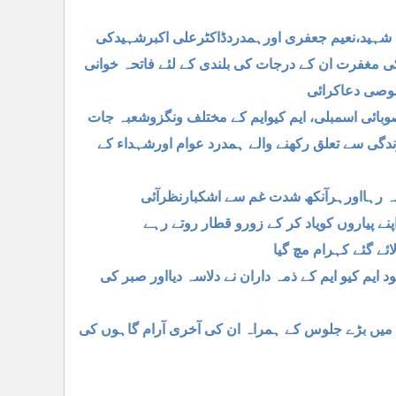
 شہید،نعیم جعفری اورہمدردڈاکٹرعلی اکبرشہیدکی
اء کی مغفرت ان کے درجات کی بلندی کے لئے فاتحہ خوانی
صوصی دعاکرائی
وبائی اسمبلی، ایم کیوایم کے مختلف ونگزوشعبہ جات
دگی سے تعلق رکھنے والے ہمدرد عوام اورشہداء کے
یہ رہااورہرآنکھ شدت غم سے اشکبارنظرآئی
نے پیاروں کویاد کر کے زورو قطار روتے رہے
ئے گئے کہرام مچ گیا
ایم کیو ایم کے ذمہ داران نے دلاسہ دیااور صبر کی
میں بڑے جلوس کے ہمراہ ان کی آخری آرام گاہوں کی