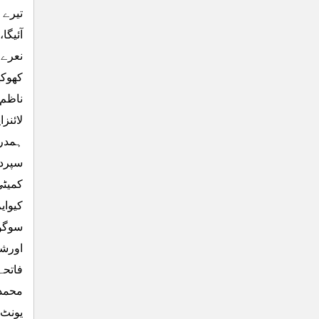
تیرے 
آئیگا
نعرے 
کھوکھ
ناظم 
سپردخ
کمیٹی
کیوای
سوگوا
اورشہ