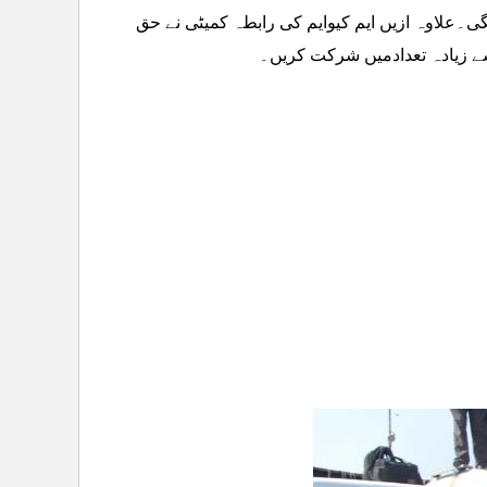
گی۔علاوہ ازیں ایم کیوایم کی رابطہ کمیٹی نے حق
ے زیادہ تعدادمیں شرکت کریں۔