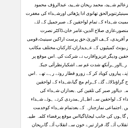
رازعالم شہید، محمد ریحان شہید، عبدالرؤف محمود
نیٹرتنویرالحق تھانوی ادا پڑھائی اورشہداء کی مغفرت
سمیت شہداء کے تمام لواحقین کے صبرجمیل کے لئے
رمنصور،غازی صلاح الدین،عامر خان،ڈاکٹر نصرت
آفریدی، کہف الوریٰ،حق پرست اراکین سینیٹ،قومی
،یونٹ کمیٹیوں کے عہدیداران،کارکنان،مختلف مکاتب
واحقین ودیگرعزیزواقارب نے شرکت کی۔اس موقع پر
 رہااورہرآنکھ شدت غم سے اشکبارنظرآئی جبکہ
پنے پیاروں کویاد کر کے زورو قطار روتے رہے تھے ۔اس
گراؤنڈلائے گئے کہرام مچ گیا،شہداء کے لواحقین
سہ دیااور صبر کی تلقین کی۔بعدازاں شہداء کی
اء کے لواحقین سے اظہارہمدردی کرتے ہوئے شہداء
ں۔اجتماعی نمازجنازہ کے بعدتمام شہداء کوخدمت
اہوں کی جانب لیجایاگیااس موقع پرفضاء کلمہ طیبہ
اب آئے گا، فراز تیرے خون سے انقلاب آئے گا،ریحان