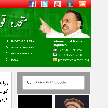
International Media
PHOTO GALLERY
Inquiries
VIDEOS GALLERY
+44 20 3371 1290
RAIDS/ARRESTS
+1 909 273 6068
POLL
pressoffice@mqm.org
پولی
کوہز
کردی