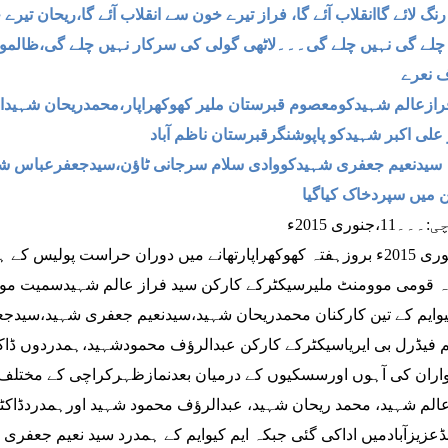
نگ لائے گاانقلاب آئے گا، فراز تیرے خون سے انقلاب آئے گا،ریحان تیرے 
چلے گی نہیں چلے گی۔۔۔لاٹھی گولی کی سرکار نہیں چلے گی،ظالم
 نعرے
ازعالم شہیدکومعصوم قبرستان ملیر کھوکھراپار،محمدریحان شہیداو
 علی اکبر شہیدکو پاپوشنگرقبرستان ناظم آباد
سیدنعیم جعفری شہیدکووادی سلام سرجانی ٹاؤن،سیدجعفرعباس شہی
میں سپردخاک کیاگیا
11،جنوری 2015ء
10جنوری 2015ء بروزہفتہ کھوکھراپارتھانے میں دوران حراست پولیس
 قومی موومنٹ ملیرسیکٹرکے کارکن سید فراز عالم شہیدسمیت مواچھ گ
یوایم کے تین کارکنان محمدریحان شہید،سیدنعیم جعفری شہید،سیدجع
م فیڈرل بی ایریاسیکٹرکے کارکن عبدالرؤف محمودشہید،ہمدردوں ڈا
ران کی آہوں اورسسکیوں کے درمیان بعدنمازظہرکراچی کے مختلف 
الم شہید، محمد ریحان شہید، عبدالرؤف محمود شہید اورہمدردڈاکٹر
ڈعزیزآبادمیں اداکی گئی جبکہ ایم کیوایم کے ہمدرد سید نعیم جعفر