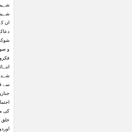
شہیدک
شہیدا
ان کے
دعاکر
شوکت،
و صوب
فکرو 
انتہا
شہداء
سے قب
جنازو
اجتما
کی مغ
خلق ف
اوردو