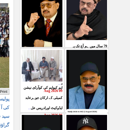
79 سال میں ہم آج تک یہ
صوبوں کی بات پر دریائے
فیصلہ نہیں کرسکے کہ ملک
سندھ کومہاجروں کے خون
میں کمیونزم، سوشلزم، ب
...
سے سرخ کرنے کی دھمکیاں
08 Aug 2026
د
...
ایم کیوایم کی کوآرڈی نیشن
09 Aug 2026
کمیٹی کے ارکان جوہرعابد
پولیس
کی آہ
ایڈوکیٹ اورادریس عل
...
06 Aug 2026
سید ف
حکومت پاکستان کی جانب
گراؤن
سے آزادکشمیرالیکشن کی