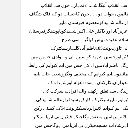
 سے انقلاب آئیگا،شہداء تمہارے خون سے انقلاب
ی،ظالموں جواب دو۔۔۔خون کاحساب دو کے فلک شگاف
ازعالم شہیدکومعصوم قبرستان ملیر
زآباد اور ڈاکٹر علی اکبر شہیدکوپاپوشنگرقبرستان
وسلام عقیدت پیش کیاگیا۔اسی طرح
لائنزایریاسیکٹریونٹ54کے ہمدرد سیدنعیم جعفری شہیدکووادی سلام سرجانی ٹاؤن،یونٹ185ناظم آبادگلبہارسیکٹرکے
لبہارسیکٹرکے ہمدردڈاکٹریاورحسین شہید کو سپرہائی وے وادی حسین میں
اہ ناظم آبادمیں اداکی جس میں ایم کیوایم کی رابطہ
ئندوں،ایم کیوایم کے مختلف ونگزوشعبہ جات ،ایم
عہدیداران،کارکنان ،ہمدددعوام اورشہداء کے
دگی سے تعلق رکھنے والے افرادنے شرکت کی
یوایم ملیرسیکٹرکے کارکن سیدفرازعالم شہیدکی
فاتحہ سوئم کل بروزپیربعدنمازظہرقادریہ مسجد ملیر میں منعقد ہوگی جبکہ ایم کیوایم لائنزایریاسیکٹریونٹ54کے کمیٹی رکن
نمازظہرمسجدبلال لائنزایریامیں منعقدہوگاجبکہ فیڈرل بی ایریا سیکٹر
مازظہرشاداب مسجدفیڈرل بی ایریامیں ہوگاجس میں