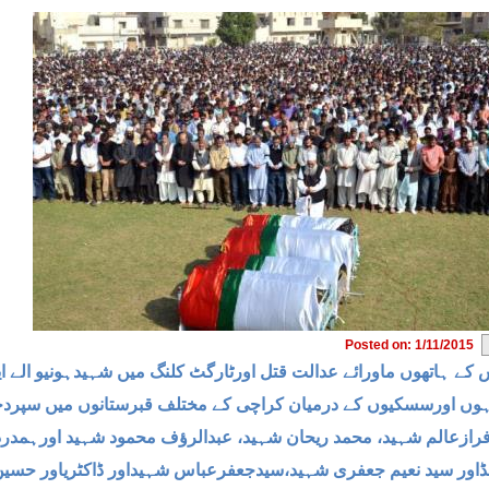
Posted on: 1/11/2015
 کے ہاتھوں ماورائے عدالت قتل اورٹارگٹ کلنگ میں شہیدہونیو الے ا
وں اورسسکیوں کے درمیان کراچی کے مختلف قبرستانوں میں سپردخا
رازعالم شہید، محمد ریحان شہید، عبدالرؤف محمود شہید اورہمدردڈ
ڈاور سید نعیم جعفری شہید،سیدجعفرعباس شہیداور ڈاکٹریاور حسین ش