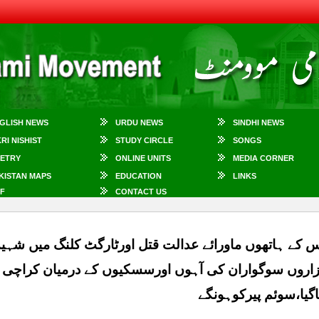
GLISH NEWS
URDU NEWS
SINDHI NEWS
KRI NISHIST
STUDY CIRCLE
SONGS
ETRY
ONLINE UNITS
MEDIA CORNER
KISTAN MAPS
EDUCATION
LINKS
F
CONTACT US
س کے ہاتھوں ماورائے عدالت قتل اورٹارگٹ کلنگ میں شہیدہ
اروں سوگواران کی آہوں اورسسکیوں کے درمیان کراچی 
اگیا،سوئم پیرکوہونگے