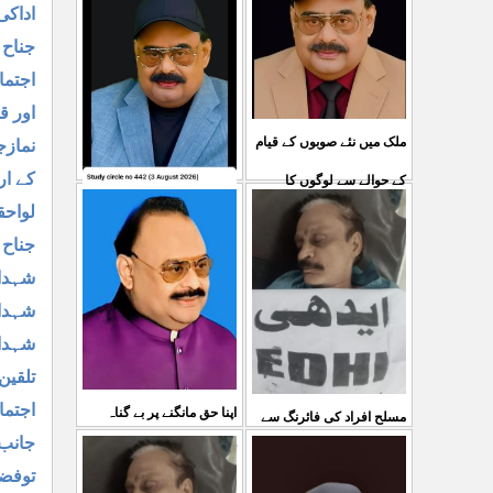
اداکی
صحیح رپورٹنگ کرنے والے
جناح 
ص
...
اجتما
05 Aug 2026
اور ق
ملک میں نئے صوبوں کے قیام
نمازج
کے ار
کے حوالے سے لوگوں کا
کشمیرکا کونہ کونہ لہو
لواحق
مطالبہ بالکل درست ہے۔ ا
...
جناح 
لہو ہے لیکن حکومت کواس
03 Aug 2026
شہداء
کی کوئی پرواہ نہیں ہے
شہداء
...
04 Aug 2026
شہداء
تلقین
اجتما
اپنا حق مانگنے پر بے گناہ
مسلح افراد کی فائرنگ سے
جانب 
کشمیریوں کو گولیاں مارکر
ایم کیوایم کے سینئر کارکن
توفضا
شہ رگ کوکاٹ دیا گی
...