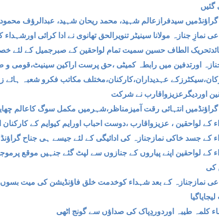
 گئیں
گراؤنڈمیں سیدفرازعالم شہید، محمد ریحان شہید، عبدالرؤف محمود
عی نمازِ جنازہ مولانا سینیٹر تنویرالحق تھانوی نے ادا کرائی اورشہد
ائدتحریک الطاف حسین سمیت تمام لواحقین کے صبرجمیل کے لئے خ
نازہ اورتدفین میں رابطہ کمیٹی ،حق پرست اراکین سینیٹ،قومی و ص
کان،سیکٹرزکے عہدیداران،کارکنان،مختلف مکاتب فکرو شعبہ ہائے زن
ین اوردیگرعزیزواقارب نے شرکت
گراؤنڈمیں انتہائی رقت آمیزمناظر،شہرمیں مکمل سوگ کاعالم چھا
 کے لواحقین ، عزیزواقارب ،دوست احباب اورایم کیوایم کے کارکنان اپ
 کے جسد خاکی نمازجنازہ کی ادائیگی کے لئے جیسے ہی جناح گراؤنڈلا
 کے لواحقین اپنے پیاروں کے جنازوں سے لپٹ گئے جنہیں موقع پرموجود 
 کی
عی نمازجنازہ کے بعد شہداء کوخدمت خلق فاؤنڈیشن کی میت بسوں 
لیجایاگیا
ء کلمہ طیبہ اوردوردِپاک کی صداؤں سے گونج اٹھی