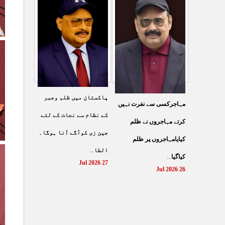
شہادت پر متحدہ قومی
سے ہولی کھیلنابند کی جائے،
...
موو
...
الطاف حسین
29 Jul 2026
29 Jul 2026
پاکستان میں ظلم وجبر
مہاجرکسی سے نفرت نہیں
کے نظام سے نجات کے لئے
کرتے مہاجروں نے ظلم
جین زی کوآگے آنا ہوگا۔
کیایامہاجروں پر ظلم
...
الطا
...
کیاگیا
27 Jul 2026
26 Jul 2026