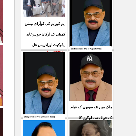
ایم کیوایم کی کوآرڈی نیشن
کمیٹی کے ارکان جوہرعابد
...
ایڈوکیٹ اورادریس عل
06 Aug 2026
حکومت پاکستان کی جانب
سے آزادکشمیرالیکشن کی
صحیح رپورٹنگ کرنے والے
...
ص
05 Aug 2026
ملک میں نئے صوبوں کے قیام
کے حوالے سے لوگوں کا
کشمیرکا کونہ کونہ لہو
...
مطالبہ بالکل درست ہے۔ ا
لہو ہے لیکن حکومت کواس