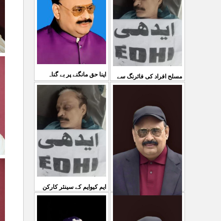
03 Aug 2026
کی کوئی پرواہ نہیں ہے
...
04 Aug 2026
اپنا حق مانگنے پر بے گناہ
مسلح افراد کی فائرنگ سے
کشمیریوں کو گولیاں مارکر
ایم کیوایم کے سینئر کارکن
...
شہ رگ کوکاٹ دیا گی
...
سمیع الدین رحمانی ک
31 Jul 2026
30 Jul 2026
ایم کیوایم کے سینئر کارکن
سمیع الدین رحمانی کی
معصوم کشمیریوں کے خون