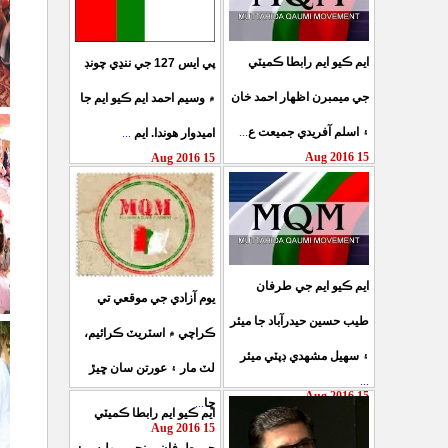
ايم ڪيو ايم رابطا ڪميٽي
پي ايس 127 جي ننڍي چونڊ
جي ميمبرن اظهار احمد خان
۾ وسيم احمد ايم ڪيو ايم جا
...
۽ اسلم آفريدي جميعت ع
...
اميدوار هوندا. ايم
15 Aug 2016
15 Aug 2016
ايم ڪيو ايم جي طرفان
يوم آزادي جي موقعي تي
طيب حسين حيدرآباد جا ميئر
ڪراچي ۾ اسٽريٽ ڪرائيم،
۽ سهيل مشهدي ڊپٽي ميئر
لٽ مار ۽ عورتن سان ڇيڙ
...
15 Aug 2016
...
ڇا
ايم ڪيو ايم رابطا ڪميٽي
15 Aug 2016