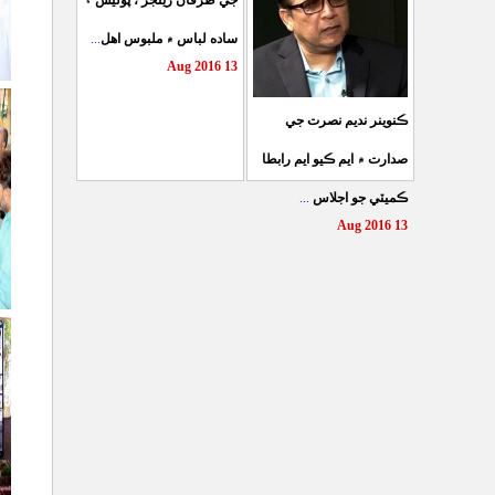
جي طرفان رينجر ، پوليس ۽
...
ساده لباس ۾ ملبوس اهل
13 Aug 2016
ڪنوينر نديم نصرت جي
صدارت ۾ ايم ڪيو ايم رابطا
...
ڪميٽي جو اجلاس
13 Aug 2016