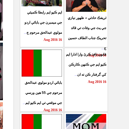
ايم ڪيو ايم رابطا ڪميٽي
ٽريفڪ حادثي ۾ ظهور نيازي
جي ميمبرن جي بابائي اردو
جي پٽ جي وفات تي قائد
...
مولوي عبدالحق مرحوم ج
تحريڪ جناب الطاف حسين
16 Aug 2016
...
ج
قانون نافذ ڪرڻ وارا ادارا ايم
16 Aug 2016
ڪيو ايم جي ڪنهن ڪارڪن
...
کي گرفتار ڪن ته ان
16 Aug 2016
بابائي اردو مولوي عبدالحق
مرحوم جي 55 هين ورسي
...
جي موقعي تي ايم ڪيو ايم
16 Aug 2016