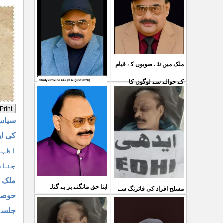
ملک میں نئے صوبوں کے قیام
کے حوالے سے لوگوں کا
کشمیرکا کونہ کونہ لہو
مطالبہ بالکل درست ہے۔ ا
...
لہو ہے لیکن حکومت کواس
03 Aug 2026
سیاسی
کی کوئی پرواہ نہیں ہے
کی ای
...
04 Aug 2026
اظہا
جناب
ملک ک
اپنا حق مانگنے پر بے گناہ
مسلح افراد کی فائرنگ سے
حوصلو
کشمیریوں کو گولیاں مارکر
ایم کیوایم کے سینئر کارکن
جلسہ 
شہ رگ کوکاٹ دیا گی
...