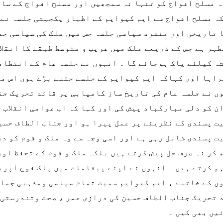
ہ مسلح افواج کو تنہا نہ سمجھیں اور مسلح افواج کے سات
ہ مسلح افواج سے ایم کیوایم کے اظہار یکجہتی جلسہ نے 
 تاریخی اور منفرد سیاسی جلسہ جس میں ملک کی سیاسی جم
ظہر ہے جس کے ذریعے ملک میں غریب و متوسط طبقے کا انقلا
ہ کیلئے پاک ہوجائے گا ۔ انہوں نے جلسہ عام کے انتظام
راہا اور کہاکہ ایم کیوایم کے جلسے جتنے بڑے ہوں اس می
ں نے جلسہ عام کی تاریخ ساز کامیابی پر قائد تحریک جن
ن کو دلی مبارکباد پیش کی اور کہا کہ اب عوامی انقلاب م
ت پسندی کے نظریئے پر عمل پیرا ہو اور جناب الطاف حسی
ت پسندی شامل رہی ہے اور اسی وجہ سے وہ ملک و قوم کو در
 کر نہ صرف حل پیش کرتے ہیں بلکہ ملک و قوم کے تحفظ او
م کرتے ہیں ۔ انہوں نے اپنے پیغامات میں پاک فوج آپری
ں کے خاتمے ، ایم کیوایم سمیت تمام سیاسی ومذہبی جماع
 تحریک جناب الطاف حسین کی درازی عمر ، صحت وتندرستی 
یں بھی کیں ۔