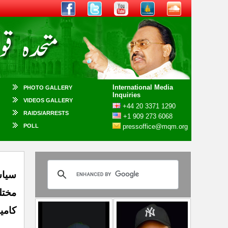
International Media
PHOTO GALLERY
Inquiries
VIDEOS GALLERY
+44 20 3371 1290
RAIDS/ARRESTS
+1 909 273 6068
POLL
pressoffice@mqm.org
سیاس
مختل
کامیا