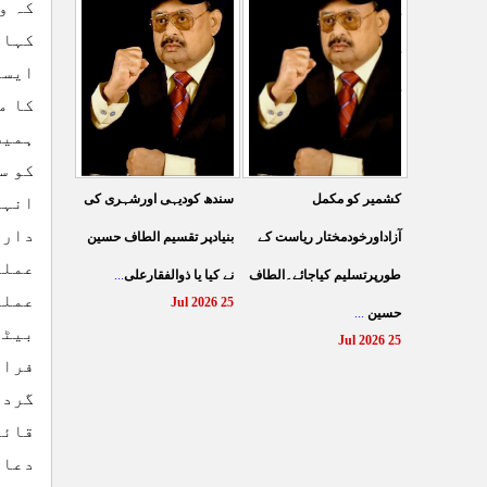
کہ و
کے نظام سے نجات کے لئے
کرتے مہاجروں نے ظلم
کہاک
جین زی کوآگے آنا ہوگا۔
کیایامہاجروں پر ظلم
ایسا
الطا
...
کیاگیا
...
کا م
27 Jul 2026
26 Jul 2026
ہمیش
کو س
سندھ کودیہی اورشہری کی
کشمیر کو مکمل
انہو
دارا
بنیادپر تقسیم الطاف حسین
آزاداورخودمختار ریاست کے
عملی
نے کیا یا ذوالفقارعلی
...
طورپرتسلیم کیاجائے۔الطاف
عملی
25 Jul 2026
حسین
...
بیٹھ
25 Jul 2026
فراہ
گردو
قائد
دعائ