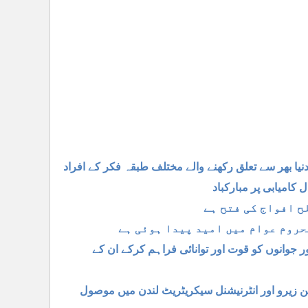
ا بھر سے تعلق رکھنے والے مختلف طبقہ فکر کے افراد
 کامیابی پر مبارکباد
ح افواج کی فتح ہے
حروم عوام میں امید پیدا ہوئی ہے
جوانوں کو قوت اور توانائی فراہم کرکے ان کے
ائن زیرو اور انٹرنیشنل سیکریٹریٹ لندن میں موصول