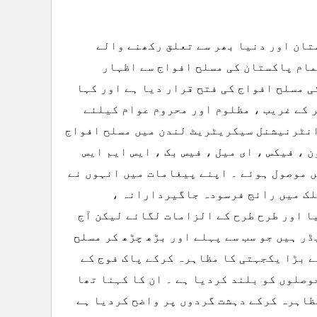
تان اور دنیا بھر سے تعلق رکھنے والے
مام پاکستان کی مسلح افواج سے اظہار
 مسلح افواج کی فتح قرار دیا ہے اور کہا
 کے غریب ، مظلوم اور محروم عوام کیلئے
 انٹرنیشنل سیکریٹریٹ لندن میں مسلح افواج
، فیکس ، ای میل ، فیس بک ، ایس ایم ایس
 موصول ہوئے ۔ اپنے پیغامات میں انہوں نے
لک میں رائج فرسودہ جاگیردارانہ ،
ا اور طرح طرح کے الزامات لگائے لیکن آج
ر ہیں جو سب سے پہلے اور بڑھ چڑھ کر مسلح
ے بڑا یکجہتی کا مظاہرہ کرکے پاک فوج کے
صلوں کو بلند کردیا ہے ۔ ان کا کہنا تھا
ظاہرہ کرکے دہشت گردوں پر واضح کردیا ہے