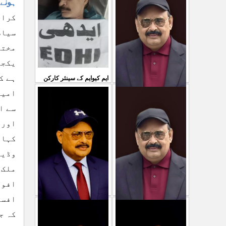
سمیع الدین رحمانی ک
...
ہونے 
31 Jul 2026
30 Jul 2026
کراچی ۔۔۔7
سیاس
مختل
یکجہ
ہے ک
ایم کیوایم کے سینئر کارکن
امید
سمیع الدین رحمانی کی
معصوم کشمیریوں کے خون
سے ا
شہادت پر متحدہ قومی
سے ہولی کھیلنابند کی جائے،
اور 
موو
...
کہاک
الطاف حسین
...
29 Jul 2026
29 Jul 2026
وڈیر
ملک 
افوا
افسر
پاکستان میں ظلم وجبر
کہ ج
مہاجرکسی سے نفرت نہیں