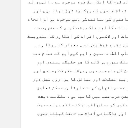
ھ قوم کا ایک ایک فرد موجود ہے ۔ انہوں نے
تمام جلسوں کے ریکارڈ توڑ دیئے ہیں اور
اعتوں کی نمائندگی بھی موجود ہو اس اتحاد
ب آئے گا اور ملک دہشت گردی کے عفریت سے
ات اور لاکھوں افراد کی افطاری کا بندوبست
ں نظم و ضبط بھی اسی معیار کا ہوتا ہے ۔
اب الطاف حسین ، ایم کیوایم کے تمام ذمہ
لک میں وہی لائے گا جو حقیقت پسندی اور
ن کی جدوجہد میں ہمیشہ حقیقت پسندی اور
پیش مشکلات اور مسائل کا ہزاروں میل دور
ر مسلح افواج کیلئے اپنا ہرممکن تعاون
شن ضرب عضب میں کامیابی ، ملک سے دہشت
توں کو مسلح افواج کا ساتھ دینے سمیت
اور ناگہانی آفات سے تحفظ کیلئے خصوی