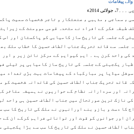
والے پیغامات
، جولائی 2014ء
ی ، سماجی ، مذہبی ، صنعتکار و تاجر شخصیات سمیت پاکس
ف طبقہ فکر کے افراد نے متحدہ قومی موومنٹ کے زیراہت
تی کے جلسہ کی تاریخ ساز کامیابی کو پاکستان اور اس کی
ہ جلسہ سے قائد تحریک جناب الطاف حسین کا خطاب ملک بھر
 کی واحد کرن ہے ۔ ایم کیوایم کے مرکز نائن زیر و اور
ظہار یکجہتی کے جلسہ کی تاریخ ساز کامیابی پر ٹیلی فون 
سوشل میڈیا پر مبارکباد کے پیغامات بہت بڑی تعداد میں
ہ قائد تحریک جناب الطاف حسین کی قائدانہ شخصیت کو م
انہ اور سردارانہ نظام کے حواریوں نے ہمیشہ متاثر کی
کی نازک ترین صورتحال میں جناب الطاف حسین ہی واحد لیڈ
ج کا دست و بازو بنے اورانہوں نے ملک کی تاریخ کا سب س
ان اور جوانوں کو قوت اور توانائی فراہم کرکے ان کے حو
ناب الطاف حسین نے ملک کی تاریخ کا سب سے بڑا یکجہتی م