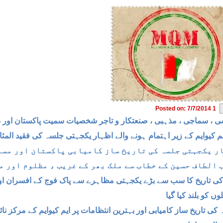
Posted on: 7/7/2014 1
 ، سماجی ، مذہبی ، صنعتکار و تاجر شخصیات سمیت پاکستان اور دنی
م کیوایم کے زیر اہتمام ہونے والے اظہار یکجہتی جلسہ کی فقید المثال
ر یکجہتی جلسہ کی تاریخ ساز کامیابی پاکستان اور مسل
 الطاف حسین کے خطاب سے ملک بھر کے غریب ، مظلوم اور م
ی تاریخ کا سب سے بڑے یکجہتی مظاہرے سے پاک فوج کے افسران اور 
ں کو بلند کیا گیا
کی تاریخ ساز کامیابی اور بہترین انتظامات پر ایم کیوایم کے مرکز ن