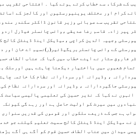
ب کے شرکاء سے خطاب کرتے ہوئے کیا ۔ افتتاحی تقریب میں
ئے کرام اور مختلف یوینیورسٹیوں اور کالجز کے اساتذہ
تتاحی تقریب سے صوبائی وزیر قانون ڈاکٹر سکندر مندور
ر پیر زادہ قاسم رضا صدیقی ،وائس چانسلر فیڈرل اردو 
ورسٹی وجییہ الدین کراچی ،میڈیکل اینڈ ڈینٹل کالج ک
ورسٹی کے وائس چانسلربریگیڈئیر(ر)نسیم اے خان اور دی
ر فاروق ستار نے اپنے خطاب میں کہا کہ جناب الطاف حسی
تمام شعبوں میں بااختیار دیکھنا چاہتے ہیں اورملک بھر
ردارانہ ، وڈیرانہ اور سردارانہ نظام کا خاتمہ چاہتے
ورسٹی جاگیردارانہ ، وڈیرانہ اور سردارانہ نظام کی ذ
 انہوں نے کہا کہ نذیر حسین کی تعلیمی پالیسی سیاست کے
نیادوں میں میرٹ کو اولیت حاصل ہے اور رہے گی کیونکہ 
واب ہے جس کے ذریعے ملکوں اور قوموں کی قدریں سنواری 
 نے میڈیکل اینڈ ڈینٹل کالج سمیت تعلیم کیلئے جو خدما
می میدان میں جناب الطاف حسین قوم کو آگے ہی آگے بڑھت