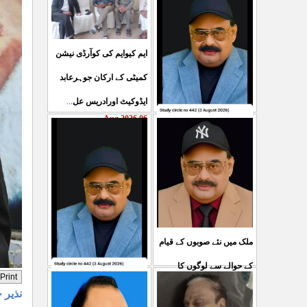
ایم کیوایم کی کوآرڈی نیشن
کمیٹی کے ارکان جوہرعابد
ایڈوکیٹ اورادریس عل
...
06 Aug 2026
حکومت پاکستان کی جانب
سے آزادکشمیرالیکشن کی
صحیح رپورٹنگ کرنے والے
ص
...
05 Aug 2026
ملک میں نئے صوبوں کے قیام
کے حوالے سے لوگوں کا
کشمیرکا کونہ کونہ لہو
مطالبہ بالکل درست ہے۔ ا
...
نذیر 
لہو ہے لیکن حکومت کواس