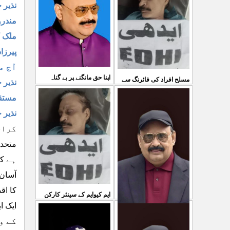
03 Aug 2026
نذیر 
کی کوئی پرواہ نہیں ہے
مندرو
...
ملک ک
04 Aug 2026
پیرزا
آج منبع 
اپنا حق مانگنے پر بے گناہ
مسلح افراد کی فائرنگ سے
نذیر 
کشمیریوں کو گولیاں مارکر
مستقب
ایم کیوایم کے سینئر کارکن
نذیر 
شہ رگ کوکاٹ دیا گی
...
سمیع الدین رحمانی ک
...
31 Jul 2026
کراچی ۔۔۔
30 Jul 2026
متحدہ
ہے کہ
آسان 
کا اق
ایم کیوایم کے سینئر کارکن
سمیع الدین رحمانی کی
کے و
معصوم کشمیریوں کے خون