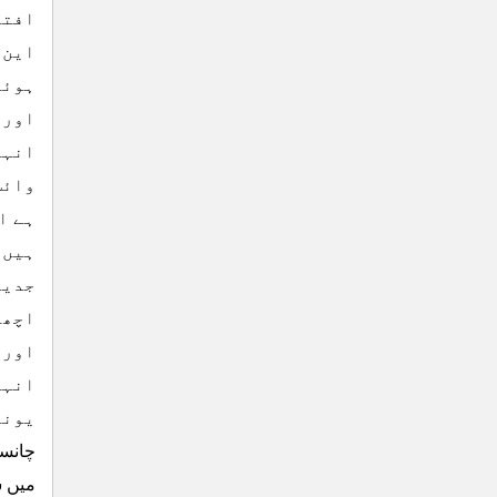
افتت
این 
ہوئے
اور 
انہو
وائس
ہے ا
ہیں 
جدید
اچھے
اورپ
انہو
یونی
چانسل
میں س