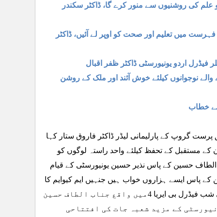
 علم کی روشنیوں سے منور کرے گا، ڈاکٹر سکندر
ست میں تعلیم اور صحت کو اوپر لے آئیں، ڈاکٹر
 والے نوجوانوں کیلئے خوش آئند اور ملک کے روشن
 سے خطاب
رست گروپ کے پارلیمانی لیڈر ڈاکٹر فاروق ستار کہا
 کے مستقبل کے تحفظ کیلئے واحد راستہ لوگوں کو
 الطاف حسین کے پاس نذیر حسین یونیورسٹی کے قیام
 کے پاس ایسے ہزاروں خواب ہیں جنہیں ایم کیوایم کا
ایک ایک کارکن حقیقت کا روپ دیگا ۔ان خیالات کااظہار انہوں نے ہفتہ کی شب فیڈرل بی ایریا 4میں واقع جناب الطاف حسین
نیورسٹی کے مزید شعبہ جات کی افتتاحی