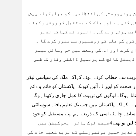
ن یونیورسٹی کی انتظامیہ کو مبارکباد پیش
ی گئی ہے اور ملک کے مستقبل کو روشن رکھنے
ت ہوتی رہے گی ۔ انہوں نے کہاکہ نذیر
وں کو علم کی روشنیوں سے منور کرے گا ۔
ن کرے اور اس کی وسعت میں جو وسائل میسر
 ڈینتل کالج کے پرنسپل ڈاکٹر وقار کاظمی
 تقریب سے خطاب کرتے ہوئے کہاکہ ملک کی سیاسی لیڈر
 کو اوپر لے آئیں کیونکہ پاکستان کو قائم و دائم
انا ہوگا ، لوگوں کی تربیت کا عمل جاری رکھنا ہوگا
نے کہاکہ پاکستان میں جب تک تعلیم یافتہ سوسائٹی
اساتذہ چاہئے اسی کے ذریعے ہم اپنے مستقبل کو خود
تعمیر کرتے جائیں گے ۔ انہوں نے کہاکہ پاکستان میں تمام یونیورسٹی کو ملا لیں تو بھی 4فیصد لوگ ہائر ایجوکیشن میں
 نذیر حسین یونیورسٹی کے مزید شعبہ جات کی