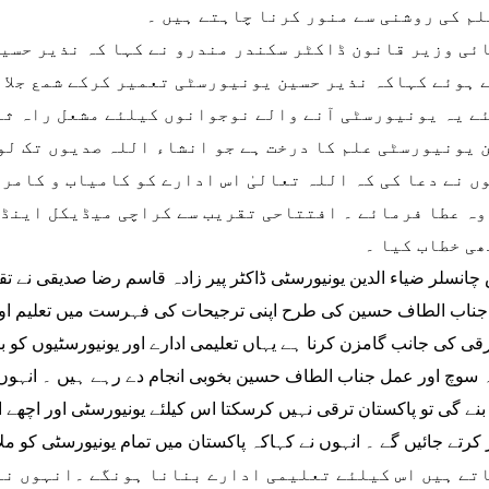
لم کی روشنی سے منور کرنا چاہتے ہیں ۔
ئی وزیر قانون ڈاکٹر سکندر مندرو نے کہا کہ نذیر حسی
 ہوئے کہاکہ نذیر حسین یونیورسٹی تعمیر کرکے شمع جلائ
ے یہ یونیورسٹی آنے والے نوجوانوں کیلئے مشعل راہ ثاب
 یونیورسٹی علم کا درخت ہے جو انشاء اللہ صدیوں تک لوگ
ں نے دعا کی کہ اللہ تعالیٰ اس ادارے کو کامیاب و کامرا
وہ عطا فرمائے ۔ افتتاحی تقریب سے کراچی میڈیکل اینڈ
ھی خطاب کیا ۔
چانسلر ضیاء الدین یونیورسٹی ڈاکٹر پیر زادہ قاسم رضا صدیقی نے
اب الطاف حسین کی طرح اپنی ترجیحات کی فہرست میں تعلیم اور صحت
رقی کی جانب گامزن کرنا ہے یہاں تعلیمی ادارے اور یونیورسٹیوں کو بن
ہ سوچ اور عمل جناب الطاف حسین بخوبی انجام دے رہے ہیں ۔ انہوں 
بنے گی تو پاکستان ترقی نہیں کرسکتا اس کیلئے یونیورسٹی اور اچھے 
تے ہیں اس کیلئے تعلیمی ادارے بنانا ہونگے ۔انہوں نے