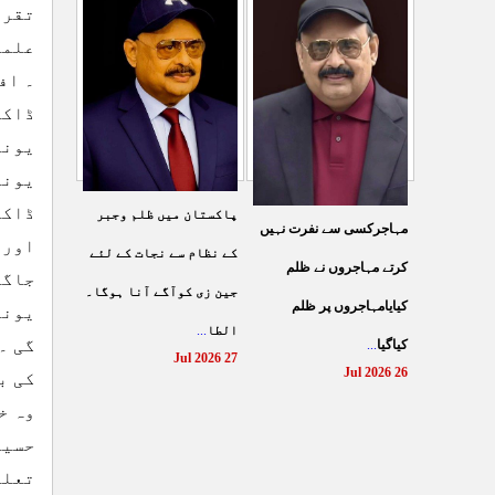
شہادت پر متحدہ قومی
تقری
سے ہولی کھیلنابند کی جائے،
موو
...
علما
الطاف حسین
...
29 Jul 2026
۔ اف
29 Jul 2026
ڈاکٹ
یونی
یونی
ڈاکٹ
پاکستان میں ظلم وجبر
مہاجرکسی سے نفرت نہیں
اور 
کے نظام سے نجات کے لئے
کرتے مہاجروں نے ظلم
جاگی
جین زی کوآگے آنا ہوگا۔
کیایامہاجروں پر ظلم
یونی
الطا
...
گی ۔
کیاگیا
...
27 Jul 2026
26 Jul 2026
کی ب
وہ خ
حسین
تعلی