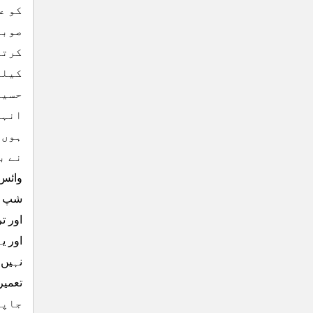
کو ع
صوبا
کرتے
کیلئ
حسین
انہو
ہوں 
نے ب
وائس 
شپ جن
اور ت
اور ی
نہیں 
جاپا