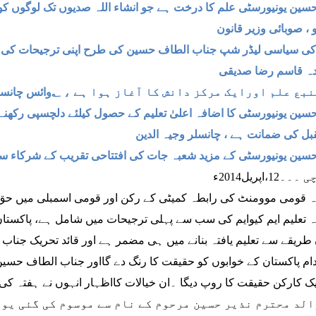
حسین یونیورسٹی علم کا درخت ہے جو انشاء اللہ صدیوں تک لوگوں کو
 ، صوبائی وزیر قانون
ی سیاسی لیڈر شپ جناب الطاف حسین کی طرح اپنی ترجیحات کی فہر
دہ قاسم رضا صدیقی
علم اورایک مرکز دانش کا آغاز ہوا ہے ، ؂وائس چانسلر فیڈرل اردو یونیورسٹی ڈاکٹر ظفر اقبال
حسین یونیورسٹی کا اضافہ اعلیٰ تعلیم کے حصول کیلئے دلچسپی رکھنے
ل کی ضمانت ہے ، چانسلر وجیہ الدین
حسین یونیورسٹی کے مزید شعبہ جات کی افتتاحی تقریب کے شرکاء
12،اپریل2014ء
 قومی موومنٹ کی رابطہ کمیٹی کے رکن اور قومی اسمبلی میں حق پ
 تعلیم ایم کیوایم کی سب سے پہلی ترجیحات میں شامل ہے، پاکستان
طریقے سے تعلیم یافتہ بنانے میں ہی مضمر ہے اور قائد تحریک جناب
دام پاکستان کے خوابوں کو حقیقت کا رنگ دے گااور جناب الطاف حسین
الد محترم نذیر حسین مرحوم کے نام سے موسوم کی گئی یو