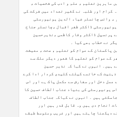
 ماہرین تعلیم ، علم و ادب کی شخصیات ،
 کرام اور طلبہ نے کثیر تعداد میں شرکت کی
 ، وائس چانسلر ضیاء الدین یونیورسٹی
یونیورسٹی ڈاکٹر ظفر اقبال ،چانسلر جناح
ے پرنسپل ڈاکٹر وقار کاظمی ،نذیرحسین
گر نے خطاب بھی کیا ۔
ن پاکستان کے عوام کو تعلیم ، صحت ، معیشت
 کے عوام کو تعلیم کا شعور دیکر ملک سے
 ہیں۔ انہوں نے کہا کہ نذیر حسین
ہنیت کے خاتمے کیلئے کلیدی کردار ادا کرے
 عمل دخل اور سفارش سے مکمل پاک ہے اور اس
اس یونیورسٹی کی بنیاد جناب الطاف حسین کا
جاسکتی ہیں ۔ انہوں نے کہاکہ جناب الطاف
ت انجام دی ہیں وہ قابل قدر ہیں اور
ے دیکھنا چاہتے ہیں اور غریب ومتوسط طبقے