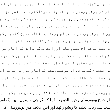
اح کی گھڑی کو مبارک ساعت قرار دیا اوریونیورسٹی کے 
ای ڈی یونیورسٹی کے وائس چانسلرڈاکٹرمحمدافضل حق نے
 کہاکہ نذیرحسین یونیورسٹی اپنی نوعیت کی واحد یونی
یہ پاکستان کی واحدیونیورسٹی ہے جوسولرانرجی ٹیکنال
ں نے یونیورسٹی کے قیام پرجناب الطاف حسین کامبارکب
 چانسلر فیڈرل اردو یونیورسٹی ڈاکٹر ظفر اقبال نے کہا
س لئے ہے کہ آج منبع علم اورایک مرکز دانش کا آغاز ہور
تو اس کا مطلب یہ ہے کہ یہاں ایسے طالب علم ہوں گے جو م
 علوم میں تحقیق کریں گے اور تحقیق کرکے مزید علم تخل
 انتظام کے ساتھ اس یونیورسٹی کاآغاز ہورہا ہے ہم امی
اکستان کے طالب علم کو بے حد اہم مقام حاصل ہوگا اور و
ں نے نذیر حسین یونیورسٹی کی تعمیر میں حصہ لینے والے
ورسٹی کے مزید شعبہ جات کے افتتاح پر دلی مبارکباد پی
ر جناح یونیورسٹی وجییہ الدین نے کہا کہ کراچی سینٹرل میں ایک اور 
ب سے زیادہ تعلیم کا ریشو رکھتا اور اس علاقے میں یونیورسٹی کی 