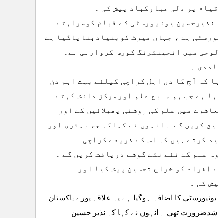
قیام پر دلی مبارکباد پیش کی ۔
 نذیرحسین یونیورسٹی کے قیام کوسراہتے
ورسٹی ہے ، جہاں میرٹ کوبنیادبنایاگیا ہے
وجی میں انجینئرنگ کورس کروارہی ہے۔
اددی ۔
 کہ آج کا دن اہل کراچی کیلئے بہت اہم دن
ہا ہے جب ہم منبع علم اورمرکز دانش کہتے
عاشرے میں علم کی روشنی پھیلائیں گے اور
یق کریں گے ۔ انہوں نے کہاکہ جس بہتری اور
د کرتے ہیں کہ اس کے ذریعے کراچی
ہ علم کے نئے نئے گوشے دریافت کریں گے ۔
 افراد کو خراج تحسین پیش کیا اور
ش کی ۔
یونیورسٹی کا اضافہ ہوگیا ہے یہ علاقہ پورے پاکستان
اشدضرورت تھی ۔ انہوں نے کہا کہ نذیر حسین