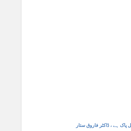
اک ہے ، ڈاکٹر فاروق ستار