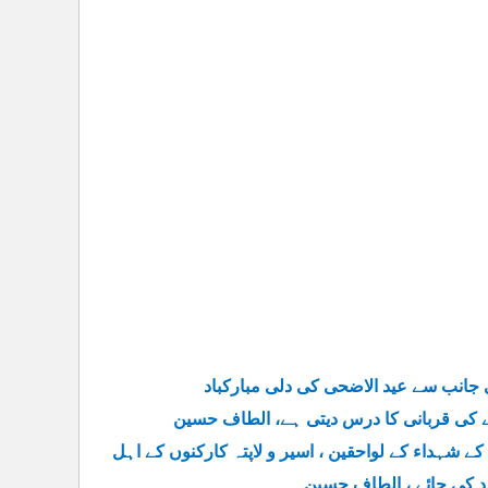
 جانب سے عید الاضحی کی دلی مبارکباد
شے کی قربانی کا درس دیتی ہے، الطاف حسین
 شہداء کے لواحقین ، اسیر و لاپتہ کارکنوں کے اہل
مدد کی جائے ، الطاف حسین