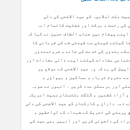
ت ملت اسلامیہ کو عید الاضحی کی دلی
ی کی رحمت ، برکت اور فضلیت کاتمام امہ
اپنے پیغام میں جناب الطاف حسین نے کہا کہ
ا کیلئے قیمتی سے قیمتی شے کی قربانی کا
اسکے بندوں کی خدمت کی جائے ، ضروتمندوں
جتماعی مفادات کیلئے اپنے ذاتی مفادات اور
پیل کی ہے کہ وہ عید الاضحی کے موقع پر
سے محروم غرباء ، مساکین ، بیواؤں ،
لی اور ہرممکن مدد کریں ۔ انہوں نے صوبہ
، آزاد کشمیر ، گلگت بلتستان سمیت امریکہ
 ذمہ داران و کارکنان کو عید الاضحی کی دلی
ق پرستی کی تحریک کے شہداء کے لواحقین ،
راد کی دلجوئی کریں اور انہیں بھی عید کی