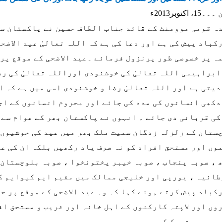
، اکتوبر2013ء
ہ قومی موومنٹ کے قائد جناب الطاف حسین نے پاکستان سمی
کباد پیش کی ہے اور دعا کی ہے کہ اللہ تعالیٰ عید الاضح
ہ پر خصوصی طور پرنزول فرمائے ۔عید الاضحی کے موقع پر 
ابراہیمی اللہ تعالیٰ کی خوشنودی اوراللہ تعالیٰ کی رض
دیتی ہے اور اللہ تعالیٰ رضا و خوشنودی اسی میں ہے کہ 
دکھی انسانوں کی مدد کی جائے اور محروم انسانوں کے ا
کی قربانی دی جائے ۔ انہوں نے پاکستان بھر کے عوام سے ا
ستان کے زلزلہ زدگان سمیت ملک بھر میں عید کی خوشیوں 
وں اور مستحق افراد کو نہ صرف یاد رکھیں بلکہ ان کی عم
 ، صوبہ پنجاب ، صوبہ خیبر پختونخوا ، صوبہ بلوچستان 
طانیہ ، یورپی اور خلیجی ممالک میں مقیم ایم کیوایم کے
کباد پیش کرتے ہوئے کہا کہ وہ عید الاضحی کے موقع پر ح
وں اور لاپتہ کارکنوں کے اہل خانہ اور غریب و مستحق اف
وں میں شریک کریں ۔