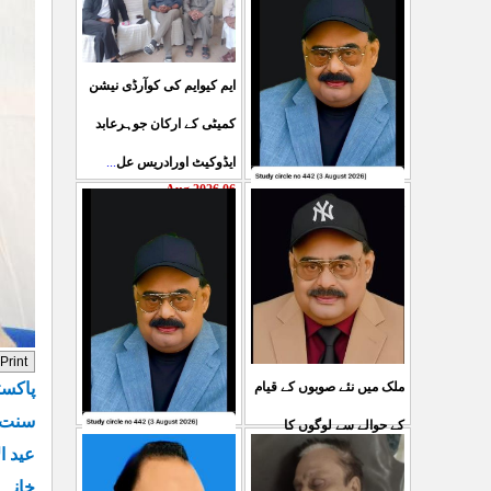
ایم کیوایم کی کوآرڈی نیشن
کمیٹی کے ارکان جوہرعابد
ایڈوکیٹ اورادریس عل
...
06 Aug 2026
حکومت پاکستان کی جانب
سے آزادکشمیرالیکشن کی
صحیح رپورٹنگ کرنے والے
ص
...
05 Aug 2026
پاکست
ملک میں نئے صوبوں کے قیام
سنت ا
کے حوالے سے لوگوں کا
کشمیرکا کونہ کونہ لہو
عید ا
مطالبہ بالکل درست ہے۔ ا
...
خانہ 
لہو ہے لیکن حکومت کواس