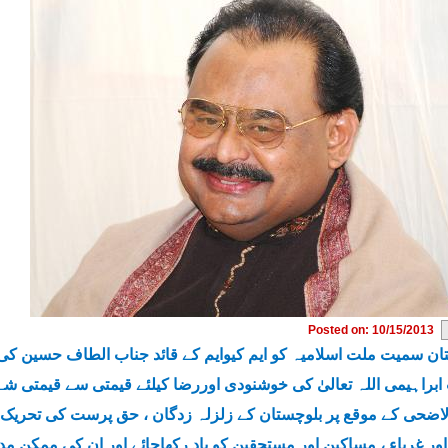
Posted on: 10/15/2013
ان سمیت ملت اسلامیہ کو ایم کیوایم کے قائد جناب الطاف حسین کی
براہیمی اللہ تعالیٰ کی خوشنودی اوررضا کیلئے قیمتی سے قیمتی 
لاضحی کے موقع پر بلوچستان کے زلزلہ زدگان ، حق پرست کی تحریک کے
اور غرباء ، مساکین اور مستحقین کو یاد رکھاجائے اور ان کی ممکن 