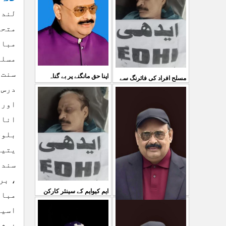
03 Aug 2026
لندن ۔۔۔15
کی کوئی پرواہ نہیں ہے
متحد
...
04 Aug 2026
مبار
مسلم
سنت 
اپنا حق مانگنے پر بے گناہ
مسلح افراد کی فائرنگ سے
درس 
کشمیریوں کو گولیاں مارکر
ایم کیوایم کے سینئر کارکن
اور 
شہ رگ کوکاٹ دیا گی
...
سمیع الدین رحمانی ک
...
انا 
31 Jul 2026
30 Jul 2026
بلوچ
یتیم
سندھ
، بر
ایم کیوایم کے سینئر کارکن
مبار
سمیع الدین رحمانی کی
اسیر
معصوم کشمیریوں کے خون
خوشی