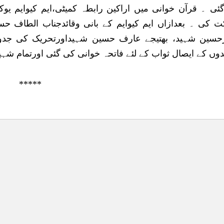
ئی ۔ قرآن خوانی میں اراکین رابطہ کمیٹی،ایم کیوایم یو
 کی ۔ بعدازاں ایم کیوایم کے بانی وقائدجناب الطاف حس
حسین شہید، بھتیجے عارف حسین شہیداورتحریک کی جدوجہد
وں کے ایصال ثواب کے لئے فاتحہ خوانی کی گئی اورتمام شہ
*****