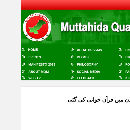
HOME
ALTAF HUSSAIN
EN
EVENTS
BLOGS
FI
MANIFESTO 2013
PHILOSOPHY
PO
ABOUT MQM
SOCIAL MEDIA
PA
WEB TV
FEEDBACK
KK
دن میں قرآن خوانی کی گئی