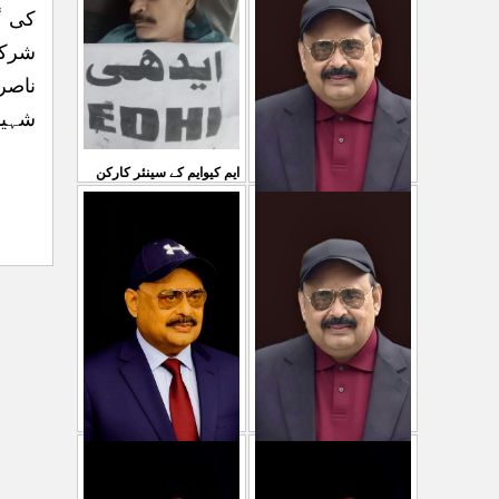
سمیع الدین رحمانی ک
...
کی گ
31 Jul 2026
30 Jul 2026
شرکت
ناصر
شہید
ایم کیوایم کے سینئر کارکن
سمیع الدین رحمانی کی
معصوم کشمیریوں کے خون
شہادت پر متحدہ قومی
سے ہولی کھیلنابند کی جائے،
موو
...
الطاف حسین
...
29 Jul 2026
29 Jul 2026
پاکستان میں ظلم وجبر
مہاجرکسی سے نفرت نہیں