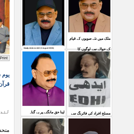
ملک میں نئے صوبوں کے قیام
کے حوالے سے لوگوں کا
کشمیرکا کونہ کونہ لہو
مطالبہ بالکل درست ہے۔ ا
...
لہو ہے لیکن حکومت کواس
03 Aug 2026
یوم 
کی کوئی پرواہ نہیں ہے
قرآن
...
04 Aug 2026
لندن ۔۔۔ 
اپنا حق مانگنے پر بے گناہ
مسلح افراد کی فائرنگ سے
کشمیریوں کو گولیاں مارکر
ایم کیوایم کے سینئر کارکن
متحد
شہ رگ کوکاٹ دیا گی
...