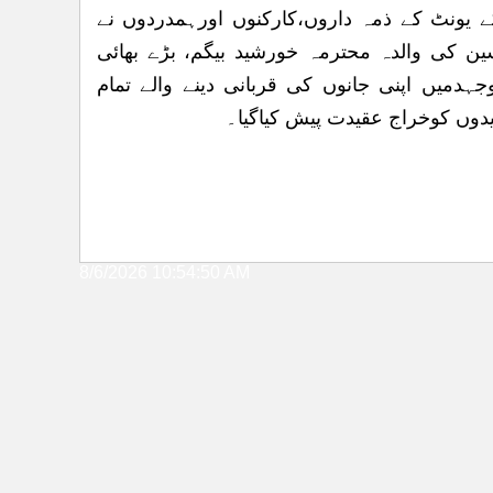
کے یونٹ کے ذمہ داروں،کارکنوں اورہمدردوں نے
ین کی والدہ محترمہ خورشید بیگم، بڑے بھائی
میں اپنی جانوں کی قربانی دینے والے تمام
یدوں کوخراج عقیدت پیش کیاگیا۔
8/6/2026 10:54:50 AM