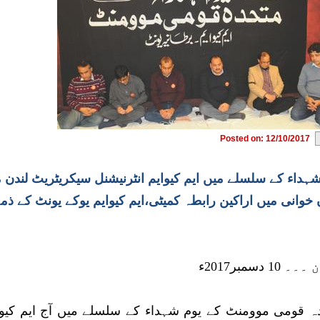
Posted on: 12/10/2017
شہداء کے سلسلے میں ایم کیوایم انٹرنیشنل سیکریٹریٹ لندن 
 خوانی میں اراکین رابطہ کمیٹی،ایم کیوایم یوکے یونٹ کے 
10 دسمبر2017ء
ہ قومی موومنٹ کے یوم شہداء کے سلسلے میں آج ایم کیوای