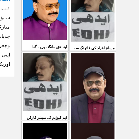
03 Aug 2026
لندن ۔۔۔7
کی کوئی پرواہ نہیں ہے
...
04 Aug 2026
مبارک
جذبات
وجغرا
اپنا حق مانگنے پر بے گناہ
مسلح افراد کی فائرنگ سے
اپنی 
کشمیریوں کو گولیاں مارکر
ایم کیوایم کے سینئر کارکن
اوریک
شہ رگ کوکاٹ دیا گی
...
سمیع الدین رحمانی ک
...
31 Jul 2026
30 Jul 2026
ایم کیوایم کے سینئر کارکن
سمیع الدین رحمانی کی
معصوم کشمیریوں کے خون