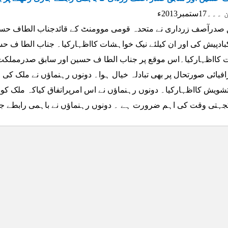
1ستمبر2013ء
بادپیش کی اور ان کیلئے نیک خواہشات کااظہارکیا۔ جناب الطا ف ح
 کااظہارکیا۔اس موقع پر جناب الطا ف حسین اور سابق صدرمملکت
فیائی صورتحال پر بھی تبادلہ خیال ہوا۔ دونوں رہنماؤں نے ملک کی
تشویش کااظہارکیا۔ دونوں رہنماؤں نے اس امرپراتفاق کیاکہ ملک کو
جہتی وقت کی اہم ضرورت ہے ۔ دونوں رہنماؤں نے باہمی رابطے جار