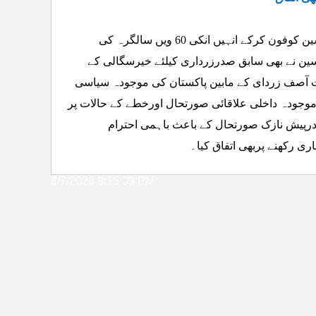
سابق صدرآصف زرداری نے متحدہ قومی موومنٹ کے قائدجناب الطاف حسین کوفون کرکے انہیں انکی 60 ویں سالگرہ کی
سین نے بھی سابق صدرزرداری کیلئے خیرسگالی کے
 آصف زردای کے مابین پاکستان کی موجودہ سیاسی
 موجودہ داخلی علاقائی صورتحال اورخطے کے حالات پر
درپیش نازک صورتحال کے باعث باہمی احترام
ی رکھنے پربھی اتفاق کیا۔
8/7/2026 9:15:09 PM