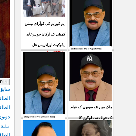
ایم کیوایم کی کوآرڈی نیشن
کمیٹی کے ارکان جوہرعابد
ایڈوکیٹ اورادریس عل
...
06 Aug 2026
حکومت پاکستان کی جانب
سے آزادکشمیرالیکشن کی
صحیح رپورٹنگ کرنے والے
سابق صد
ص
...
05 Aug 2026
الطاف
الطاف
ملک میں نئے صوبوں کے قیام
دونوں
کے حوالے سے لوگوں کا
کشمیرکا کونہ کونہ لہو
ملک 
مطالبہ بالکل درست ہے۔ ا
...
الطاف
لہو ہے لیکن حکومت کواس