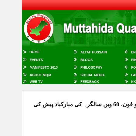
HOME
ALTAF HUSSAIN
EN
EVENTS
BLOGS
FI
MANIFESTO 2013
PHILOSOPHY
PO
ABOUT MQM
SOCIAL MEDIA
PA
WEB TV
FEEDBACK
KK
اد پیش کی