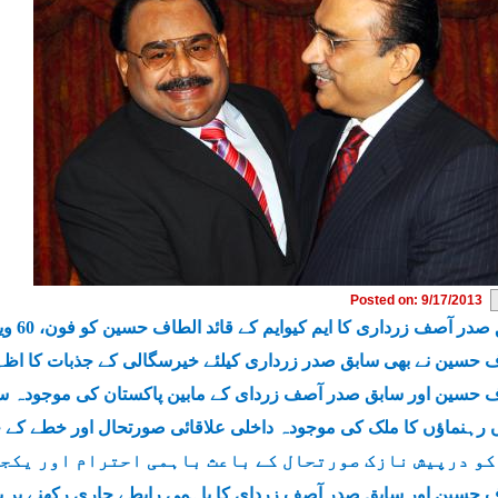
Posted on: 9/17/2013
ر آصف زرداری کا ایم کیوایم کے قائد الطاف حسین کو فون، 60 ویں سالگرہ کی مبارکباد پیش کی
 حسین نے بھی سابق صدر زرداری کیلئے خیرسگالی کے جذبات کا اظہا
 حسین اور سابق صدر آصف زردای کے مابین پاکستان کی موجودہ سیا
 رہنماؤں کا ملک کی موجودہ داخلی علاقائی صورتحال اور خطے کے ح
کو درپیش نازک صورتحال کے باعث باہمی احترام اور یکجہ
 حسین اور سابق صدر آصف زردای کا باہمی رابطے جاری رکھنے پر بھ