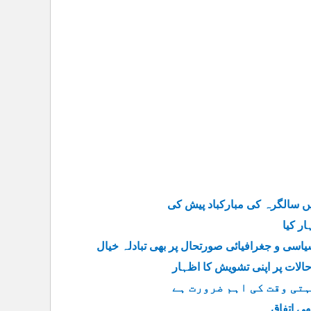
ر کیا
سی و جغرافیائی صورتحال پر بھی تبادلہ خیال
الات پر اپنی تشویش کا اظہار
تی وقت کی اہم ضرورت ہے
ی اتفاق