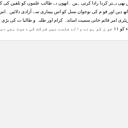
ں بھی بہتر کردا رادا کرتی ہیں ۔انھوں نے طالب علموں کو تلقین کی ک
تھ دیں اور قو م کی نوجوان نسل کو اس بیماری سے آزادی دلائیں ۔
ٹری امر قائم خانی سمیت اساتذہ کرام اور طلبہ و طالبا ت کی بڑی ت
جلسے میں شرکت کی دعوت بھی دی ۔