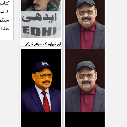
سمیع الدین رحمانی ک
...
کتابی
31 Jul 2026
30 Jul 2026
کا سا
سیکری
طلبا ء کو ۱۱ جو ن کو ہونے والے 
ایم کیوایم کے سینئر کارکن
سمیع الدین رحمانی کی
معصوم کشمیریوں کے خون
شہادت پر متحدہ قومی
سے ہولی کھیلنابند کی جائے،
موو
...
الطاف حسین
...
29 Jul 2026
29 Jul 2026
پاکستان میں ظلم وجبر
مہاجرکسی سے نفرت نہیں