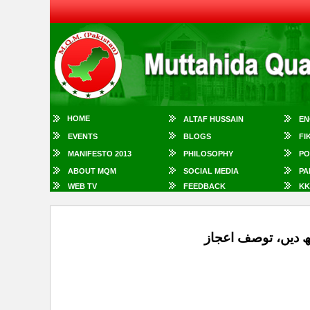
HOME
ALTAF HUSSAIN
EN
EVENTS
BLOGS
FI
MANIFESTO 2013
PHILOSOPHY
PO
ABOUT MQM
SOCIAL MEDIA
PA
WEB TV
FEEDBACK
KK
تھ دیں، توصف اعجاز