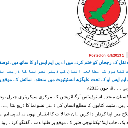
Posted on: 6/9/2013 1
 نقل کے رجحان کو ختم کرنے میں اے پی ایم ایس او کا ساتھ دیں، توص
 کتابوں کا مطالعہ انسان کی ذہنی نشو نما کا ذریعہ بن
 ایم ایس او کے تحت علیگڑھ انسٹیٹیوٹ میں منعقدہ نمائش کے موقع پ
۔9، جون 2013ء
کستان متحدہ اسٹوڈینٹس آرگنائزیشن کے مرکزی سیکریٹری جنرل توص
ہیں۔مثبت کتابوں کا مطلع انسان کی ذہنی نشو نما کا ذریع بنتا ہے۔طلبا
اح میں اپنا کردار ادا کریں ۔ان خیا لا ت کا اظہار انھوں نے اے پی ا
 بک ،جاب اینڈ ٹیکنالوجی فئیر کے موقع پر طلبا ء سے گفتگو کرتے ہوئے 