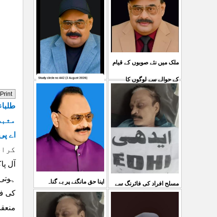
ملک میں نئے صوبوں کے قیام
کے حوالے سے لوگوں کا
کشمیرکا کونہ کونہ لہو
مطالبہ بالکل درست ہے۔ ا
...
طلباء
لہو ہے لیکن حکومت کواس
03 Aug 2026
مثبت
کی کوئی پرواہ نہیں ہے
اے پی
...
04 Aug 2026
کراچی ۔۔
آل پا
ہوتی 
اپنا حق مانگنے پر بے گناہ
مسلح افراد کی فائرنگ سے
کی فل
کشمیریوں کو گولیاں مارکر
ایم کیوایم کے سینئر کارکن
منعقد
شہ رگ کوکاٹ دیا گی
...