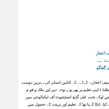
ف اعجاز
تا ہے
ر گفتگو
یف اعجازنے کہاہے کہ کتابیں انسان کی بہترین دوست
 ء اپنی تعلیم پر بھر پو ر توجہ دیں اور ملک و قو م
یم ایس اوکے تحت علی گڑھ انسٹیٹیوٹ آف ٹیکنالوجی میں
کیا۔انکا کہنا تھا کہ تعلیم اور تربیت کے حصول میں