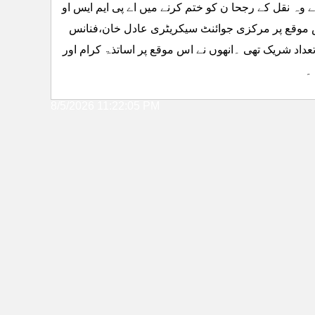
ے وہ نقل کے رجحا ن کو ختم کرنے میں اے پی ایم ایس او
اس موقع پر مرکزی جوائنٹ سیکریٹری عادل خان،فنانس
عداد شریک تھی ۔انھوں نے اس موقع پر اساتذۃ کرام اور
8/5/2026 11:22:05 PM